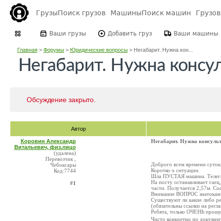
Грузы
Поиск грузов
Машины
Поиск машин
Грузо
Ваши грузы
Добавить груз
Ваши машины
Главная
>
Форумы
>
Юридические вопросы
>
Негабарит. Нужна кон...
Негабарит. Нужна консул
Обсуждение закрыто.
Автор
Коровин Александр
Негабарит. Нужна консульт
Витальевич, физ.лицо
(удалена)
Перевозчик ,
Доброго всем времени суток
Чебоксары
Коротко о ситуации.
Код:7744
Шла ПУСТАЯ машина. Телега с
На посту останавливает гаец
#1
части. Получается 2,57м. Сос
Внимание ВОПРОС знатокам
Существуют ли какие либо р
(обязательны ссылки на рег
Ребята, только ОЧЕНЬ прошу
Чисто конкретно по документа