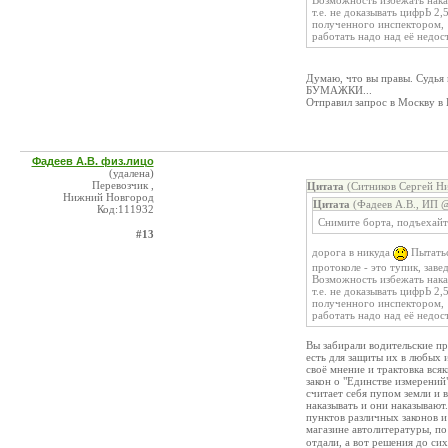
Возможность избежать наказ
т.е. не доказывать цифрЬ 2
полученного инспектором,
работать надо над её недос
Думаю, что вы правы. Судь
БУМАЖКИ...
Отправил запрос в Москву в
Фадеев А.В. физ.лицо
(удалена)
Перевозчик ,
Цитата
(Ситников Сергей Ни
Нижний Новгород
Цитата
(Фадеев А.В., ИП @
Код:111932
Снимите борта, подъехайте
#13
дорога в никуда
Пытатьс
протоколе - это тупик, заве
Возможность избежать наказ
т.е. не доказывать цифрЬ 2
полученного инспектором,
работать надо над её недос
Вы забирали водительские пр
есть для защиты их в любых и
своё мнение и трактовка вся
закон о "Единстве измерений"
считает себя пупом земли и 
наказывать и они наказывают
пунктов различных законов и
магазине автолитературы, по
отдали, а вот решения до сих