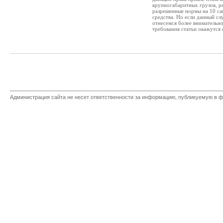
крупногабаритных грузов, р
разрешенные нормы на 10 сан
средства. Но если данный сл
отнесемся более внимательно
требования статьи окажутся о
Администрация сайта не несет ответственности за информацию, публикуемую в ф