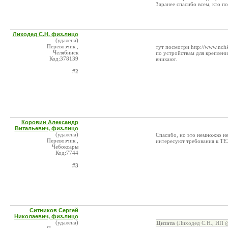
Заранее спасибо всем, кто п
Лиходед С.Н. физ.лицо
(удалена)
Перевозчик ,
тут посмотри http://www.nchk
Челябинск
по устройствам для креплени
Код:378139
вникают.
#2
Коровин Александр
Витальевич, физ.лицо
(удалена)
Спасибо, но это немножко не
Перевозчик ,
интересуют требования к ТЕ
Чебоксары
Код:7744
#3
Ситников Сергей
Николаевич, физ.лицо
(удалена)
Цитата
(Лиходед С.Н., ИП @