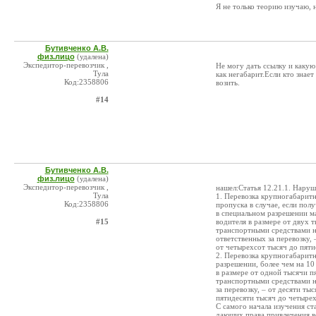
Я не только теорию изучаю, 
Бутивченко А.В.
физ.лицо
(удалена)
Экспедитор-перевозчик ,
Не могу дать ссылку и какую
Тула
как негабарит.Если кто знае
Код:2358806
возить.
#14
Бутивченко А.В.
физ.лицо
(удалена)
Экспедитор-перевозчик ,
нашел:Статья 12.21.1. Нару
Тула
1. Перевозка крупногабарит
Код:2358806
пропуска в случае, если пол
в специальном разрешении м
#15
водителя в размере от двух 
транспортными средствами н
ответственных за перевозку,
от четырехсот тысяч до пяти
2. Перевозка крупногабарит
разрешении, более чем на 1
в размере от одной тысячи п
транспортными средствами н
за перевозку, – от десяти т
пятидесяти тысяч до четырех
С самого начала изучения ст
дающих права привлечения во