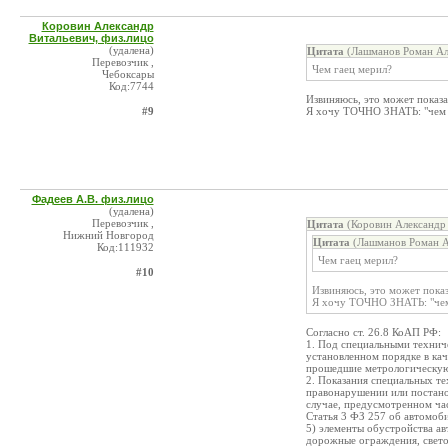
Коровин Александр
Витальевич, физ.лицо
(удалена)
Цитата
(Лашманов Роман Ал
Перевозчик ,
Чем гаец мерил?
Чебоксары
Код:7744
Извиняюсь, это может показа
#9
Я хочу ТОЧНО ЗНАТЬ: "чем 
Фадеев А.В. физ.лицо
(удалена)
Перевозчик ,
Цитата
(Коровин Александр 
Нижний Новгород
Цитата
(Лашманов Роман А
Код:111932
Чем гаец мерил?
#10
Извиняюсь, это может показ
Я хочу ТОЧНО ЗНАТЬ: "чем
Согласно ст. 26.8 КоАП РФ:
1. Под специальными технич
установленном порядке в ка
прошедшие метрологическую
2. Показания специальных т
правонарушении или постано
случае, предусмотренном час
Статья 3 ФЗ 257 об автомоби
5) элементы обустройства а
дорожные ограждения, свето