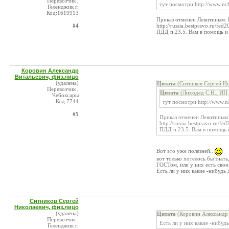
Перевозчик ,
тут посмотри http://www.nch
Геленджик г.
Код:1619913
Приказ отменен Левитиным
#4
http://russia.bestpravo.ru/fe
ПДД п.23.5. Вам в помощь и
Коровин Александр
Витальевич, физ.лицо
(удалена)
Цитата
(Ситников Сергей Ни
Перевозчик ,
Цитата
(Лиходед С.Н., ИП 
Чебоксары
Код:7744
тут посмотри http://www.nc
#5
Приказ отменен Левитины
http://russia.bestpravo.ru/f
ПДД п.23.5. Вам в помощь 
Вот это уже полезней..
вот только хотелось бы знат
ГОСТом, или у них есть свои
Есть ли у них какие -нибудь
Ситников Сергей
Николаевич, физ.лицо
(удалена)
Цитата
(Коровин Александр 
Перевозчик ,
Есть ли у них какие -нибуд
Геленджик г.