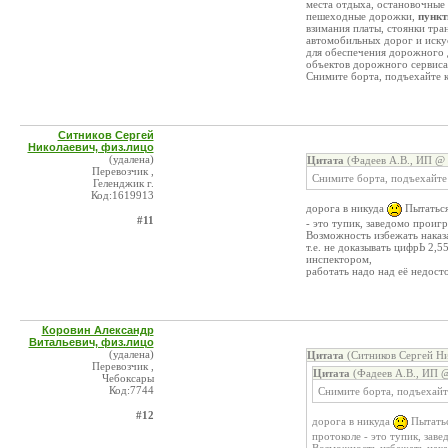
места отдыха, остановочные
пешеходные дорожки,
пункт
взимания платы, стоянки тр
автомобильных дорог и иск
для обеспечения дорожного 
объектов дорожного сервиса
Снимите борта, подъехайте к
Ситников Сергей
Николаевич, физ.лицо
(удалена)
Цитата
(Фадеев А.В., ИП @ 
Перевозчик ,
Снимите борта, подъехайте 
Геленджик г.
Код:1619913
дорога в никуда
Пытаться
#11
- это тупик, заведомо проигр
Возможность избежать наказа
т.е. не доказывать цифрЬ 2,
инспектором,
работать надо над её недост
Коровин Александр
Витальевич, физ.лицо
(удалена)
Цитата
(Ситников Сергей Ни
Перевозчик ,
Цитата
(Фадеев А.В., ИП @
Чебоксары
Код:7744
Снимите борта, подъехайте
#12
дорога в никуда
Пытатьс
протоколе - это тупик, заве