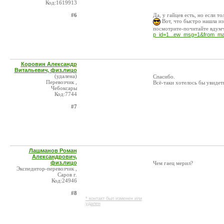
Код:1619913
#6
Да, у гайцев есть, но если 
Вот, что быстро нашла из
посмотрите-почитайте вдумч
p_id=1...ew_msg=1&from_ma
Коровин Александр
Витальевич, физ.лицо
(удалена)
Спасибо.
Перевозчик ,
Всё-таки хотелось бы увидет
Чебоксары
Код:7744
#7
Лашманов Роман
Александрович,
физ.лицо
Чем гаец мерил?
Экспедитор-перевозчик ,
Саров г.
Код:24946
#8
* контакт был изменен или
удален