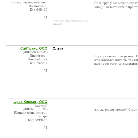
Экспедитор-перевозчик ,
Пока груз у вас можно сдела
Лесколово д.
эмоции оставте себе а просто
Код:648429
#4
* контакт был изменен или
удален
СибТранс, ООО
Ольга
(ИНН:5406657734)
Диспетчер ,
Груз доставлен. Выгружен. Т
Новосибирск
отказываются платить, так к
Код:752437
нам после того как мы выпла
#5
ФрахтКонсалт, ООО
(удалена)
(ИНН:6318191904)
что ж, теперь трудней будет,
Юридические услуги ,
Самара
Код:2899686
#6