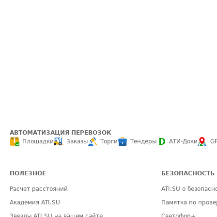
АВТОМАТИЗАЦИЯ ПЕРЕВОЗОК
Площадки
Заказы
Торги
Тендеры
АТИ-Доки
G
ПОЛЕЗНОЕ
БЕЗОПАСНОСТЬ
Расчет расстояний
ATI.SU о безопасн
Академия ATI.SU
Памятка по прове
Звезды ATI.SU на вашем сайте
Светофор+