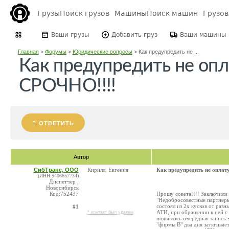
Грузы
Поиск грузов
Машины
Поиск машин
Грузо
Ваши грузы
Добавить груз
Ваши машины
Главная
>
Форумы
>
Юридические вопросы
>
Как предупредить не ...
Как предупредить не опла
СРОЧНО!!!!
ОТВЕТИТЬ
Автор
СибТранс, ООО
Кирилл, Евгения
Как предупредить не оплат
(ИНН:5406657734)
Диспетчер ,
Новосибирск
Код:752437
Прошу совета!!!! Заключили
"Недобросовестные партнеры
состоял из 2х кусков от разн
#1
АТИ, при обращении к ней с 
* контакт был удален
появилось очередная запись 
"фирмы В" два дня затягивает