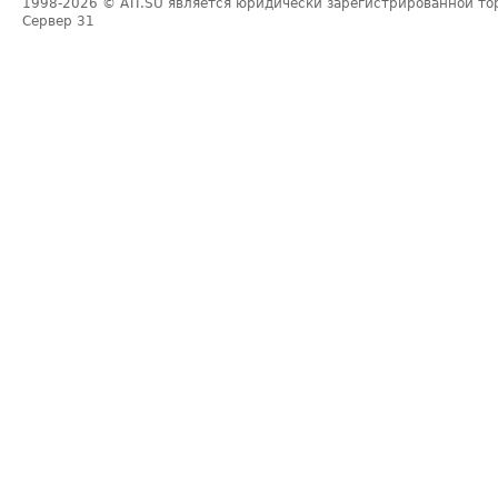
1998-2026
© ATI.SU является юридически зарегистрированной то
Сервер
31