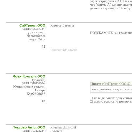
зарегистрирован в АТИ так ж
что "фирма А" для них являе
данной ситуации, чтоб полу
СибТранс, ООО
Кирилл, Евгения
(ИНН:5406657734)
Диспетчер ,
ПОДСКАЖИТЕ как грамотно по
Новосибирск
Код:752437
#2
* контакт был удален
ФрахтКонсалт, ООО
(удалена)
(ИНН:6318191904)
Цитата
(СибТранс, ООО @ 1
Юридические услуги ,
как грамотно поступить в д
Самара
Код:2899686
1) не видя Ваших документов
#3
2) давать советы по конкрет
Токсово Авто, ООО
Янченко Дмитрий
(ИНН:4703128234)
Львович