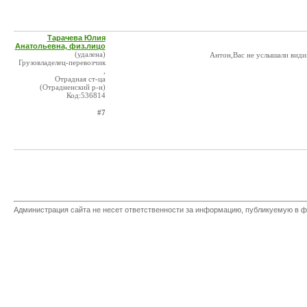
Тарачева Юлия
Анатольевна, физ.лицо
(удалена)
Антон,Вас не услышали видим
Грузовладелец-перевозчик
,
Отрадная ст-ца
(Отрадненский р-н)
Код:536814
#7
Администрация сайта не несет ответственности за информацию, публикуемую в ф