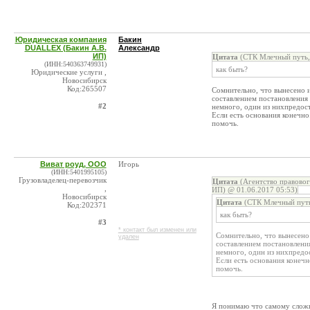
Юридическая компания
Бакин
DUALLEX (Бакин А.В.
Александр
ИП)
Цитата
(СТК Млечный путь,
(ИНН:540363749931)
как быть?
Юридические услуги ,
Новосибирск
Код:265507
Сомнительно, что вынесено 
составлением постановления
#2
немного, один из нихпредос
Если есть основания конечно
помочь.
Виват роуд, ООО
Игорь
(ИНН:5401995105)
Грузовладелец-перевозчик
Цитата
(Агентство правово
,
ИП) @ 01.06.2017 05:53)
Новосибирск
Цитата
(СТК Млечный путь
Код:202371
как быть?
#3
* контакт был изменен или
Сомнительно, что вынесено
удален
составлением постановлени
немного, один из нихпредо
Если есть основания конечн
помочь.
Я понимаю что самому сложн