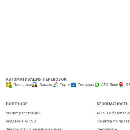
АВТОМАТИЗАЦИЯ ПЕРЕВОЗОК
Площадки
Заказы
Торги
Тендеры
АТИ-Доки
G
ПОЛЕЗНОЕ
БЕЗОПАСНОСТЬ
Расчет расстояний
ATI.SU о безопасн
Академия ATI.SU
Памятка по прове
Звезды ATI.SU на вашем сайте
Светофор+