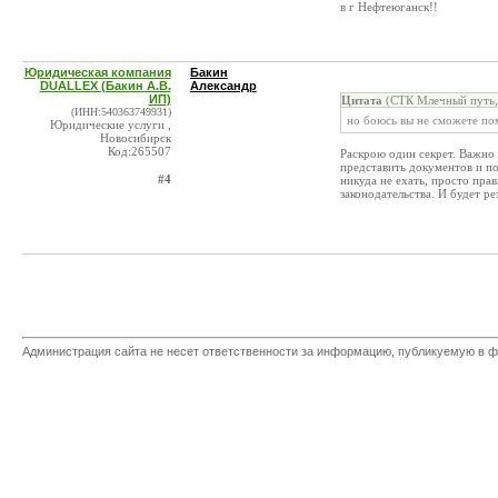
в г Нефтеюганск!!
Юридическая компания
Бакин
DUALLEX (Бакин А.В.
Александр
ИП)
Цитата
(СТК Млечный путь,
(ИНН:540363749931)
но боюсь вы не сможете по
Юридические услуги ,
Новосибирск
Код:265507
Раскрою один секрет. Важно
представить документов и по
#4
никуда не ехать, просто пр
законодательства. И будет р
Администрация сайта не несет ответственности за информацию, публикуемую в ф