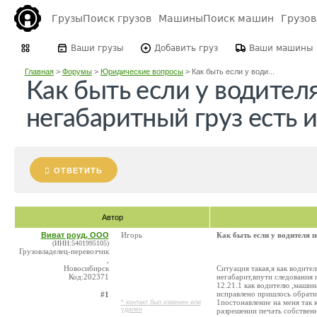
Грузы
Поиск грузов
Машины
Поиск машин
Грузо
Ваши грузы
Добавить груз
Ваши машины
Главная
>
Форумы
>
Юридические вопросы
>
Как быть если у води...
Как быть если у водител
негабаритный груз есть и
ОТВЕТИТЬ
Автор
Виват роуд, ООО
Игорь
Как быть если у водителя п
(ИНН:5401995105)
Грузовладелец-перевозчик
,
Новосибирск
Ситуация такая,я как водите
Код:202371
негабарит,впути следования 
12.21.1 как водителю ,машин
исправлено пришлось обратит
#1
1постонавление на меня так 
* контакт был изменен или
удален
разрешении печать собственн