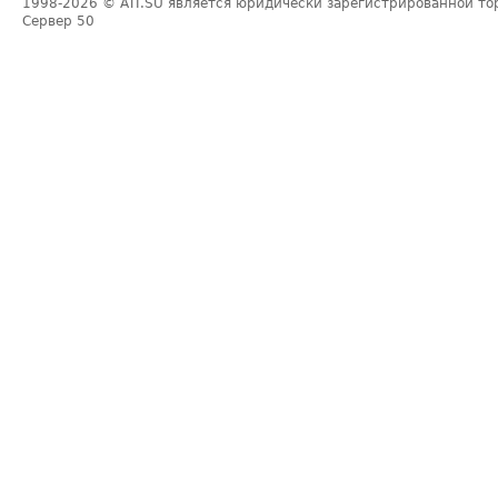
1998-2026
© ATI.SU является юридически зарегистрированной то
Сервер
50