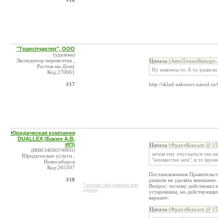
#16
"Транспчартер", ООО
(удалена)
Экспедитор-перевозчик ,
Цитата
(АвтоТехноИмпорт Л
Ростов-на-Дону
Ну наконец-то А то развели
Код:270661
#17
http://sklad-zakonov.narod.ru
Юридическая компания
DUALLEX (Бакин А.В.
ИП)
Цитата
(ФрахтКонсалт @ 15.
(ИНН:540363749931)
зачем ему опускаться так н
Юридические услуги ,
"неизвестно кем", в то вре
Новосибирск
Код:265507
Постановлением Правительст
#18
решили не уделять внимание
* контакт был изменен или
Вопрос: почему действовал 
удален
устаревшим, но действующим
вариант:
Цитата
(ФрахтКонсалт @ 15.