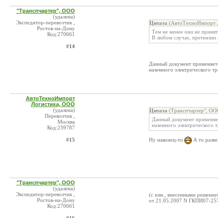
"Транспчартер", ООО
(удалена)
Экспедитор-перевозчик ,
Цитата
(АвтоТехноИмпорт Л
Ростов-на-Дону
Тем не менее они не принят
Код:270661
В любом случае, претензии 
#14
Данный документ применяетс
наземного электрического тр
АвтоТехноИмпорт
Логистика, ООО
(удалена)
Цитата
(Транспчартер", ООО
Перевозчик ,
Данный документ применяет
Москва
наземного электрического т
Код:239787
#15
Ну наконец-то
А то разве
"Транспчартер", ООО
(удалена)
Экспедитор-перевозчик ,
(с изм., внесенными решени
Ростов-на-Дону
от 21.05.2007 N ГКПИ07-25
Код:270661