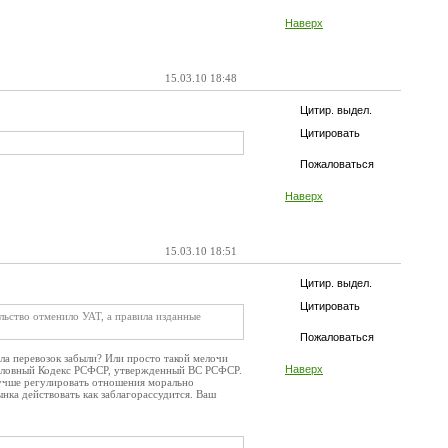
Наверх
15.03.10 18:48
Цитир. выдел.
Цитировать
Пожаловаться
Наверх
15.03.10 18:51
Цитир. выдел.
Цитировать
льство отменило УАТ, а правила изданные
Пожаловаться
а перевозок забыли? Или просто такой мелочи
Наверх
Уголовный Кодекс РСФСР, утвержденный ВС РСФСР.
лучше регулировать отношения морально
нка действовать как заблагорассудится. Ваш