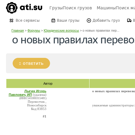
Грузы
Поиск грузов
Машины
Поиск м
Все сервисы
Ваши грузы
Добавить груз
Главная
>
Форумы
>
Юридические вопросы
>
о новых правилах пер...
о новых правилах перево
ОТВЕТИТЬ
Автор
Лыгин Игорь
о новых правилах перевозк
Павлович, ИП
(удалена)
(ИНН:541000315481)
Перевозчик ,
Новосибирск
уважаемые администраторы х
Код:83853
#1