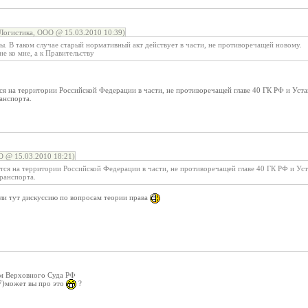
огистика, ООО @ 15.03.2010 10:39)
ы. В таком случае старый нормативный акт действует в части, не противоречащей новому.
не ко мне, а к Правительству
я на территории Российской Федерации в части, не противоречащей главе 40 ГК РФ и Уста
анспорта.
 @ 15.03.2010 18:21)
ся на территории Российской Федерации в части, не противоречащей главе 40 ГК РФ и Ус
ранспорта.
ли тут дискуссию по вопросам теории права
ем Верховного Суда РФ
7)может вы про это
?