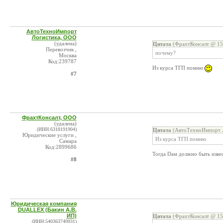
АвтоТехноИмпорт
Логистика, ООО
(удалена)
Цитата
(ФрахтКонсалт @ 15.
Перевозчик ,
почему?
Москва
Код:239787
Из курса ТГП помню
#7
ФрахтКонсалт, ООО
(удалена)
(ИНН:6318191904)
Цитата
(АвтоТехноИмпорт Л
Юридические услуги ,
Из курса ТГП помню
Самара
Код:2899686
Тогда Dам должно быть извест
#8
Юридическая компания
DUALLEX (Бакин А.В.
ИП)
Цитата
(ФрахтКонсалт @ 15.
(ИНН:540363749931)