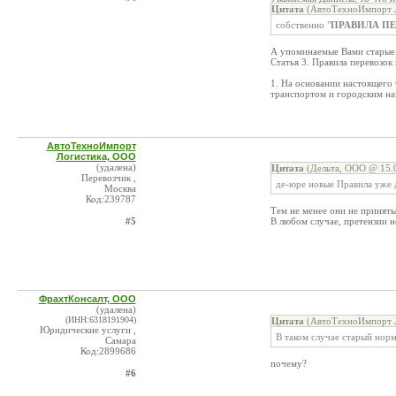
Цитата
(АвтоТехноИмпорт Л
собственно "
ПРАВИЛА П
А упоминаемые Вами старые 
Статья 3. Правила перевозок
1. На основании настоящего
транспортом и городским на
АвтоТехноИмпорт
Логистика, ООО
(удалена)
Цитата
(Дельта, ООО @ 15.0
Перевозчик ,
де-юре новые Правила уже
Москва
Код:239787
Тем не менее они не приняты
#5
В любом случае, претензии н
ФрахтКонсалт, ООО
(удалена)
(ИНН:6318191904)
Цитата
(АвтоТехноИмпорт Л
Юридические услуги ,
В таком случае старый норм
Самара
Код:2899686
почему?
#6