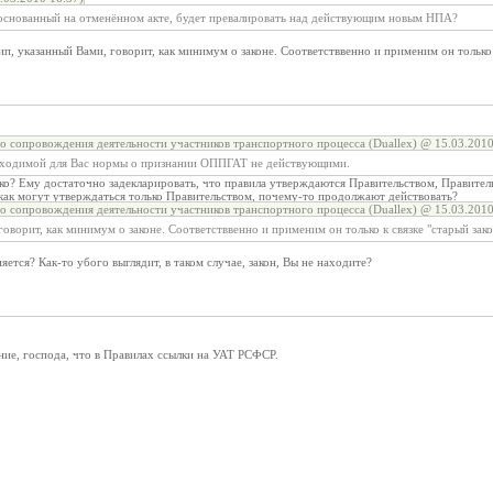
основанный на отменённом акте, будет превалировать над действующим новым НПА?
, указанный Вами, говорит, как минимум о законе. Соответстввенно и применим он только к
о сопровождения деятельности участников транспортного процесса (Duallex) @ 15.03.2010
обходимой для Вас нормы о признании ОППГАТ не действующими.
зко? Ему достаточно задекларировать, что правила утверждаются Правительством, Правител
я как могут утверждаться только Правительством, почему-то продолжают действовать?
о сопровождения деятельности участников транспортного процесса (Duallex) @ 15.03.2010
оворит, как минимум о законе. Соответстввенно и применим он только к связке "старый зак
ется? Как-то убого выглядит, в таком случае, закон, Вы не находите?
ние, господа, что в Правилах ссылки на УАТ РСФСР.