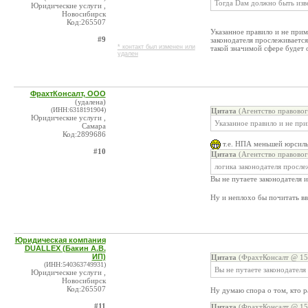
Тогда Dам должно быть извес
Юридические услуги ,
Новосибирск
Код:265507
Указанное правило и не прим
#9
законодателя прослеживается
* контакт был изменен или
такой значимой сфере будет 
удален
ФрахтКонсалт, ООО
(удалена)
(ИНН:6318191904)
Цитата
(Агентство правовог
Юридические услуги ,
Указанное правило и не пр
Самара
Код:2899686
т.е. НПА меньшей юрсилы
#10
Цитата
(Агентство правовог
логика законодателя просле
Вы не путаете законодателя 
Ну и неплохо бы почитать в
Юридическая компания
DUALLEX (Бакин А.В.
ИП)
Цитата
(ФрахтКонсалт @ 15.
(ИНН:540363749931)
Вы не путаете законодателя
Юридические услуги ,
Новосибирск
Код:265507
Ну думаю спора о том, кто 
#11
Цитата
(ФрахтКонсалт @ 15.