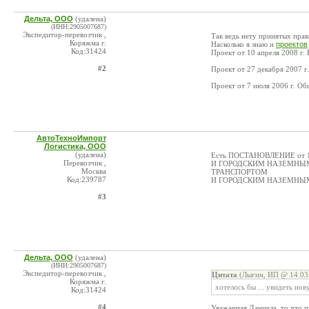
Дельта, ООО
(удалена)
(ИНН:2905007687)
Экспедитор-перевозчик ,
Так ведь нету принятых прави
Коряжма г.
Насколько я знаю и
проектов
Код:31424
Проект от 10 апреля 2008 г.
#2
Проект от 27 декабря 2007 
Проект от 7 июля 2006 г. О
АвтоТехноИмпорт
Логистика, ООО
(удалена)
Есть ПОСТАНОВЛЕНИЕ от
Перевозчик ,
И ГОРОДСКИМ НАЗЕМНЫМ
Москва
ТРАНСПОРТОМ
Код:239787
И ГОРОДСКИМ НАЗЕМНЫМ ЭЛ
#3
Дельта, ООО
(удалена)
(ИНН:2905007687)
Экспедитор-перевозчик ,
Цитата
(Лыгин, ИП @ 14.03.
Коряжма г.
хотелось бы ... увидеть н
Код:31424
#4
Уважаемая Даниела, то что п