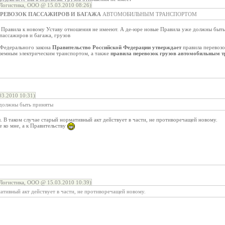
огистика, ООО @ 15.03.2010 08:26)
ЕРЕВОЗОК ПАССАЖИРОВ И БАГАЖА
АВТОМОБИЛЬНЫМ ТРАНСПОРТОМ
Правила к новому Уставу отношения не имееют. А де-юре новые Правила уже должны быть п
 пассажиров и багажа, грузов
 Федерального закона
Правительство Российской Федерации утверждает
правила перевозо
земным электрическим транспортом, а также
правила перевозок грузов автомобильным т
3.2010 10:31)
 должны быть приняты
. В таком случае старый нормативный акт действует в части, не противоречащей новому.
е ко мне, а к Правительству
огистика, ООО @ 15.03.2010 10:39)
ативный акт действует в части, не противоречащей новому.