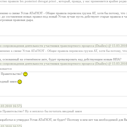
тно правило lex posteriori derogat priori , который, правда, у нас применяется крайне редко
енимо к связке Устав АТиГНЭТ - Общие правила перевозок грузов АТ, хотя бы потому, что
: до составления новых правил под новый Устав лучше пусть действуют старые правила в ч
огромная правовая дыра.
о сопровождения деятельности участников транспортного процесса (Duallex) @ 15.03.2010
именимо к связке Устав АТиГНЭТ - Общие правила перевозок грузов АТ, хотя бы потому, чт
, основанный на отменённом акте, будет превалировать над действующим новым НПА?
о сопровождения деятельности участников транспортного процесса (Duallex) @ 15.03.2010
живается
и Правительство?
водный закон
03.2010 16:57)
 и Правительство? Ну и неплохо бы почитать вводный закон
разработал и утвердил Устав АТиГНЭТ, не будет? Поэтому в нем нет так необходимой для
03.2010 16:57)