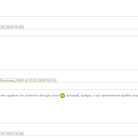
03.2010 10:48)
огистика, ООО @ 15.03.2010 10:51)
но правило lex posteriori derogat priori
, который, правда, у нас применяется крайне ред
03.2010 14:16)