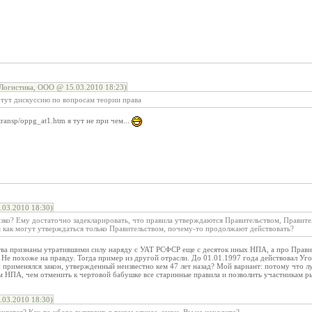
огистика, ООО @ 15.03.2010 18:23)
 тут дискуссию по вопросам теории права
/transp/oppg_at1.htm я тут не при чем...
03.2010 18:30)
изко? Ему достаточно задекларировать, что правила утверждаются Правительством, Правите
мя как могут утверждаться только Правительством, почему-то продолжают действовать?
ва признаны утратившими силу наряду с УАТ РСФСР еще с десяток иных НПА, а про Правил
. Не похоже на правду. Тогда пример из другой отрасли. До 01.01.1997 года действовал 
и применялся закон, утвержденный неизвестно кем 47 лет назад? Мой вариант: потому что 
 НПА, чем отменить к чертовой бабушке все старинные правила и позволить участникам ры
03.2010 18:30)