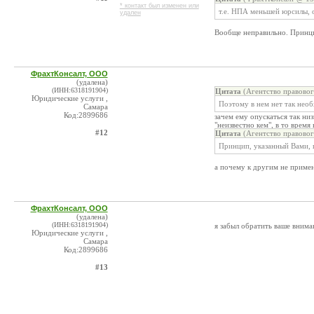
* контакт был изменен или
т.е. НПА меньшей юрсилы, 
удален
Вообще неправильно. Принцип
ФрахтКонсалт, ООО
(удалена)
(ИНН:6318191904)
Цитата
(Агентство правовог
Юридические услуги ,
Поэтому в нем нет так не
Самара
Код:2899686
зачем ему опускаться так ни
"неизвестно кем", в то врем
#12
Цитата
(Агентство правовог
Принцип, указанный Вами, г
а почему к другим не применя
ФрахтКонсалт, ООО
(удалена)
(ИНН:6318191904)
я забыл обратить ваше внима
Юридические услуги ,
Самара
Код:2899686
#13