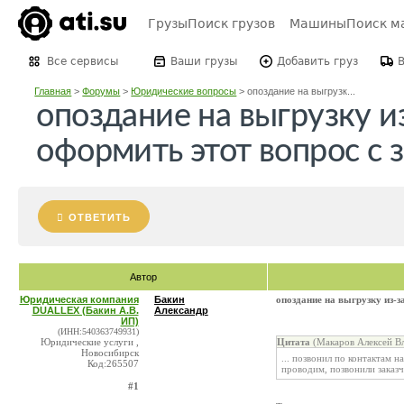
Грузы
Поиск грузов
Машины
Поиск м
Все сервисы
Ваши грузы
Добавить груз
Главная
>
Форумы
>
Юридические вопросы
>
опоздание на выгрузк...
опоздание на выгрузку и
оформить этот вопрос с 
ОТВЕТИТЬ
Автор
Юридическая компания
Бакин
опоздание на выгрузку из-з
DUALLEX (Бакин А.В.
Александр
ИП)
(ИНН:540363749931)
Юридические услуги ,
Цитата
(Макаров Алексей В
Новосибирск
... позвонил по контактам н
Код:265507
проводим, позвонили заказ
#1