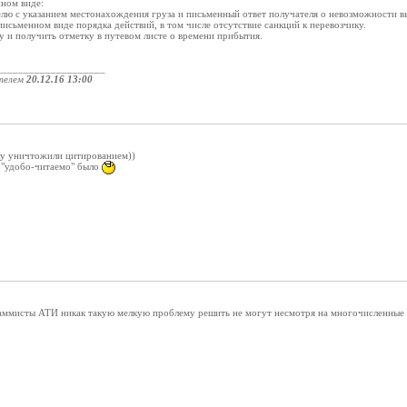
нном виде:
лю с указанием местонахождения груза и письменный ответ получателя о невозможности вы
 письменном виде порядка действий, в том числе отсутствие санкций к перевозчику.
у и получить отметку в путевом листе о времени прибытия.
____________________
телем
20.12.16 13:00
тку уничтожили цитированием))
ы "удобо-читаемо" было
раммисты АТИ никак такую мелкую проблему решить не могут несмотря на многочисленные 