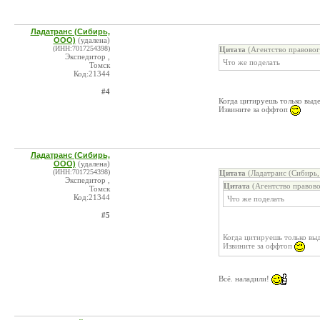
Ладатранс (Сибирь,
ООО)
(удалена)
(ИНН:7017254398)
Цитата
(Агентство правово
Экспедитор ,
Что же поделать
Томск
Код:21344
#4
Когда цитируешь только выде
Извините за оффтоп
Ладатранс (Сибирь,
ООО)
(удалена)
(ИНН:7017254398)
Цитата
(Ладатранс (Сибирь,
Экспедитор ,
Цитата
(Агентство правов
Томск
Код:21344
Что же поделать
#5
Когда цитируешь только вы
Извините за оффтоп
Всё. наладили!