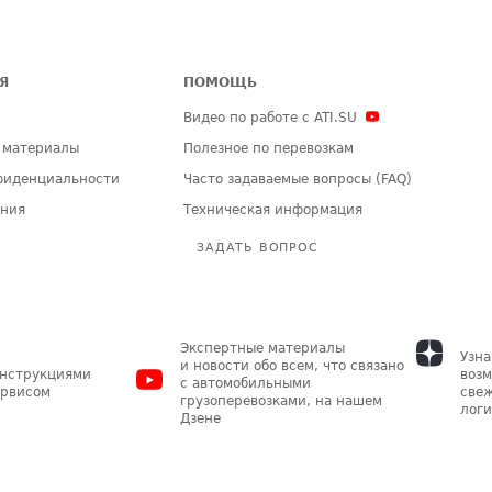
Я
ПОМОЩЬ
Видео по работе с ATI.SU
 материалы
Полезное по перевозкам
фиденциальности
Часто задаваемые вопросы (FAQ)
ения
Техническая информация
ЗАДАТЬ ВОПРОС
Экспертные материалы
Узна
и новости обо всем, что связано
инструкциями
возм
с автомобильными
ервисом
свеж
грузоперевозками, на нашем
логи
Дзене