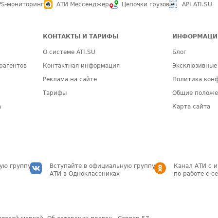
PS-мониторинг
АТИ Мессенджер
Цепочки грузов
API ATI.SU
КОНТАКТЫ И ТАРИФЫ
ИНФОРМАЦИ
О системе ATI.SU
Блог
рагентов
Контактная информация
Эксклюзивные
Реклама на сайте
Политика кон
Тарифы
Общие полож
а
Карта сайта
ую группу
Вступайте в официальную группу
Канал АТИ с 
АТИ в Одноклассниках
по работе с с