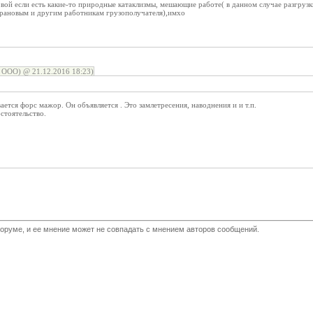
овой если есть какие-то природные катаклизмы, мешающие работе( в данном случае разгрузк
рановым и другим работникам грузополучателя),имхо
 ООО) @ 21.12.2016 18:23)
ается форс мажор. Он объявляется . Это замлетресения, наводнения и и т.п.
стоятельство.
оруме, и ее мнение может не совпадать с мнением авторов сообщений.