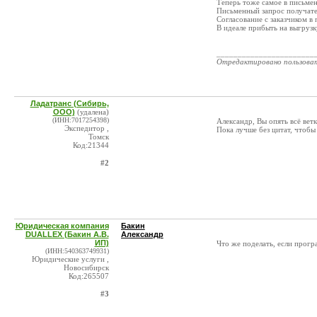
Теперь тоже самое в письме
Письменный запрос получате
Согласование с заказчиком в
В идеале прибыть на выгрузк
_______________________
Отредактировано пользова
Ладатранс (Сибирь,
ООО)
(удалена)
(ИНН:7017254398)
Александр, Вы опять всё ве
Экспедитор ,
Пока лучше без цитат, чтоб
Томск
Код:21344
#2
Юридическая компания
Бакин
DUALLEX (Бакин А.В.
Александр
ИП)
Что же поделать, если прог
(ИНН:540363749931)
Юридические услуги ,
Новосибирск
Код:265507
#3