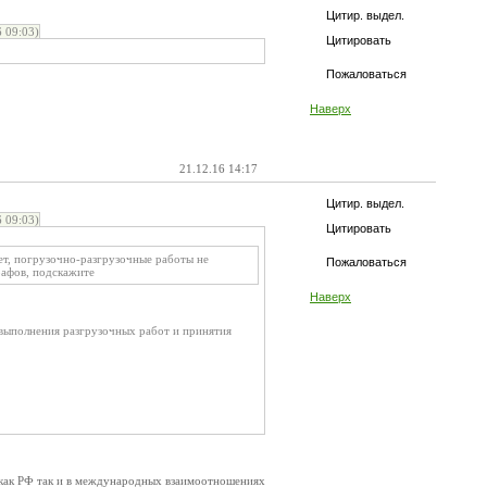
Цитир. выдел.
 09:03)
Цитировать
Пожаловаться
Наверх
21.12.16 14:17
Цитир. выдел.
 09:03)
Цитировать
тает, погрузочно-разгрузочные работы не
Пожаловаться
рафов, подскажите
Наверх
выполнения разгрузочных работ и принятия
как РФ так и в международных взаимоотношениях