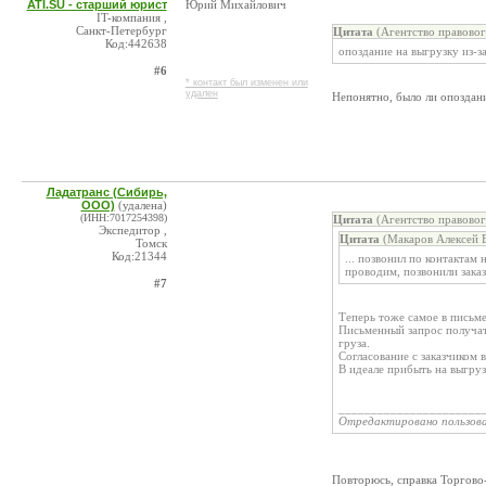
ATI.SU - старший юрист
Юрий Михайлович
IT-компания ,
Санкт-Петербург
Цитата
(Агентство правово
Код:442638
опоздание на выгрузку из-з
#6
* контакт был изменен или
удален
Непонятно, было ли опоздани
Ладатранс (Сибирь,
ООО)
(удалена)
(ИНН:7017254398)
Цитата
(Агентство правово
Экспедитор ,
Цитата
(Макаров Алексей 
Томск
Код:21344
... позвонил по контактам
проводим, позвонили зака
#7
Теперь тоже самое в письм
Письменный запрос получат
груза.
Согласование с заказчиком 
В идеале прибыть на выгруз
______________________
Отредактировано пользов
Повторюсь, справка Торгово