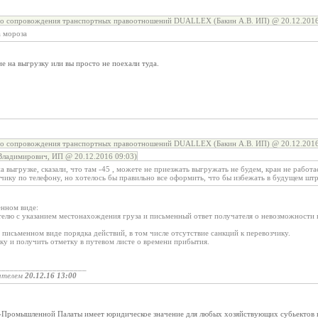
го сопровождения транспортных правоотношений DUALLEX (Бакин А.В. ИП) @ 20.12.2016
а мороза
е на выгрузку или вы просто не поехали туда.
го сопровождения транспортных правоотношений DUALLEX (Бакин А.В. ИП) @ 20.12.2016
Владимирович, ИП @ 20.12.2016 09:03)
 на выгрузке, сказали, что там -45 , можете не приезжать выгружать не будем, кран не рабо
зчику по телефону, но хотелось бы правильно все оформить, что бы избежать в будущем шт
енном виде:
елю с указанием местонахождения груза и письменный ответ получателя о невозможности 
в письменном виде порядка действий, в том числе отсутствие санкций к перевозчику.
ку и получить отметку в путевом листе о времени прибытия.
_____________________
ателем
20.12.16 13:00
-Промышленной Палаты имеет юридическое значение для любых хозяйствующих субьектов 