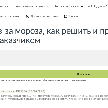
ашин
Грузовладельцам
Перевозчикам
АТИ-Доки
А
Ваши машины
Добавить машину
Заказы
з-за мороза, как решить и п
заказчиком
Сообщение
а мороза, как решить и правильно оформить этот вопрос с заказчиком
ладимирович, ИП @ 20.12.2016 09:03)
а выгрузке, сказали, что там -45 , можете не приезжать выгружать не будем, кран не работа
чику по телефону, но хотелось бы правильно все оформить, что бы избежать в будущем штр