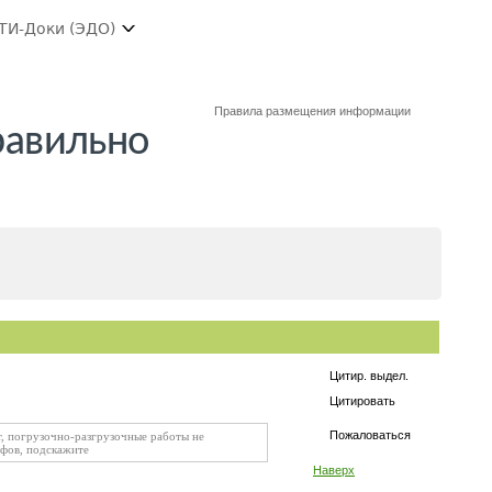
ТИ-Доки (ЭДО)
Правила размещения информации
равильно
Цитир. выдел.
Цитировать
Пожаловаться
ет, погрузочно-разгрузочные работы не
афов, подскажите
Наверх