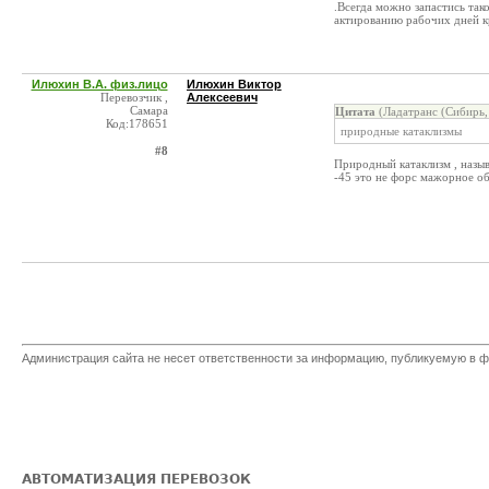
.Всегда можно запастись так
актированию рабочих дней к
Илюхин В.А. физ.лицо
Илюхин Виктор
Перевозчик ,
Алексеевич
Самара
Цитата
(Ладатранс (Сибирь,
Код:178651
природные катаклизмы
#8
Природный катаклизм , назыв
-45 это не форс мажорное об
Администрация сайта не несет ответственности за информацию, публикуемую в ф
АВТОМАТИЗАЦИЯ ПЕРЕВОЗОК