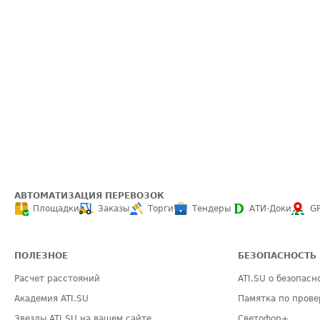
АВТОМАТИЗАЦИЯ ПЕРЕВОЗОК
Площадки
Заказы
Торги
Тендеры
АТИ-Доки
G
ПОЛЕЗНОЕ
БЕЗОПАСНОСТЬ
Расчет расстояний
ATI.SU о безопасн
Академия ATI.SU
Памятка по прове
Звезды ATI.SU на вашем сайте
Светофор+