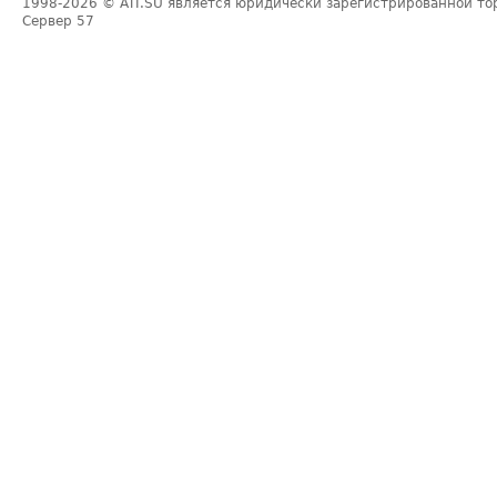
1998-2026
© ATI.SU является юридически зарегистрированной то
Сервер
57