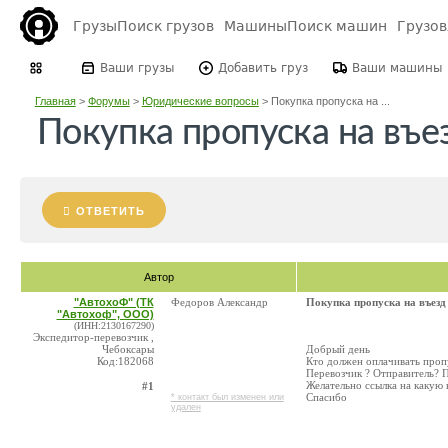
Грузы
Поиск грузов
Машины
Поиск машин
Грузо
Ваши грузы
Добавить груз
Ваши машины
Главная
>
Форумы
>
Юридические вопросы
>
Покупка пропуска на ...
Покупка пропуска на въез
ОТВЕТИТЬ
Автор
"АвтохоФ" (ТК
Федоров Александр
Покупка пропуска на въезд
"Автохоф", ООО)
(ИНН:2130167290)
Экспедитор-перевозчик ,
Чебоксары
Добрый день
Код:182068
Кто должен оплачивать пропу
Перевозчик ? Отправитель? 
Желательно ссылка на какую 
#1
Спасибо
* контакт был изменен или
удален