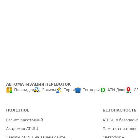
АВТОМАТИЗАЦИЯ ПЕРЕВОЗОК
Площадки
Заказы
Торги
Тендеры
АТИ-Доки
G
ПОЛЕЗНОЕ
БЕЗОПАСНОСТЬ
Расчет расстояний
ATI.SU о безопасн
Академия ATI.SU
Памятка по прове
Звезды ATI.SU на вашем сайте
Светофор+