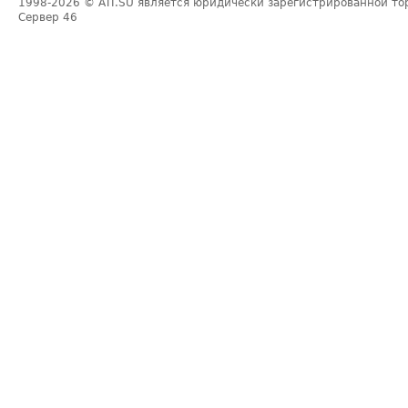
1998-2026
© ATI.SU является юридически зарегистрированной то
Сервер
46