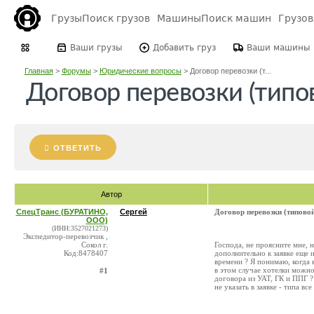
Грузы
Поиск грузов
Машины
Поиск машин
Грузо
Ваши грузы
Добавить груз
Ваши машины
Главная
>
Форумы
>
Юридические вопросы
>
Договор перевозки (т...
Договор перевозки (типов
ОТВЕТИТЬ
Автор
СпецТранс (БУРАТИНО,
Сергей
Договор перевозки (типовой
ООО)
(ИНН:3527021273)
Экспедитор-перевозчик ,
Сокол г.
Господа, не проясните мне, 
Код:8478407
дополнительно к заявке еще 
времени ? Я понимаю, когда 
в этом случае хотелки можно
#1
договора из УАТ, ГК и ППГ ?
не указать в заявке - типа вс