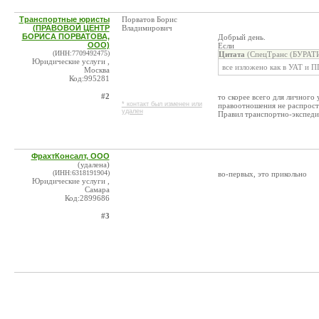
Транспортные юристы
Порватов Борис
(ПРАВОВОЙ ЦЕНТР
Владимирович
БОРИСА ПОРВАТОВА,
Добрый день.
ООО)
Если
(ИНН:7709492475)
Цитата
(СпецТранс (БУРАТИ
Юридические услуги ,
все изложено как в УАТ и 
Москва
Код:995281
#2
то скорее всего для личного
* контакт был изменен или
правоотношения не распрост
удален
Правил транспортно-экспеди
ФрахтКонсалт, ООО
(удалена)
(ИНН:6318191904)
во-первых, это прикольно
Юридические услуги ,
Самара
Код:2899686
#3