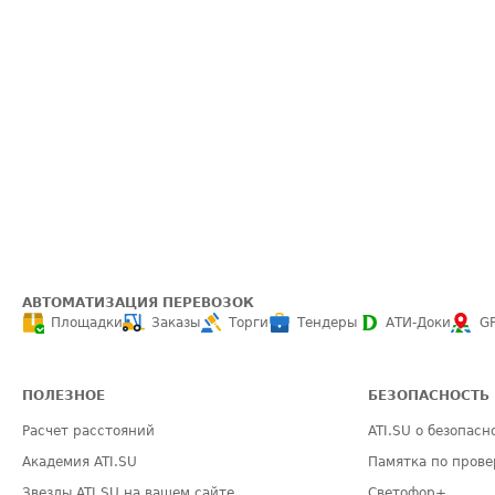
АВТОМАТИЗАЦИЯ ПЕРЕВОЗОК
Площадки
Заказы
Торги
Тендеры
АТИ-Доки
G
ПОЛЕЗНОЕ
БЕЗОПАСНОСТЬ
Расчет расстояний
ATI.SU о безопасн
Академия ATI.SU
Памятка по прове
Звезды ATI.SU на вашем сайте
Светофор+