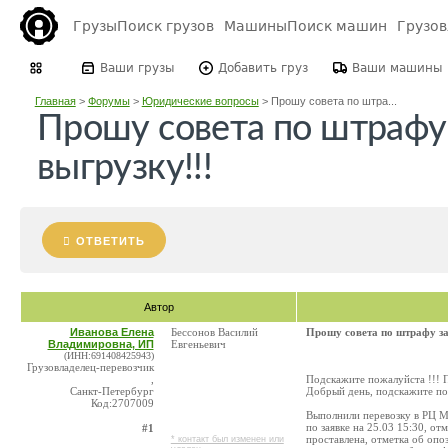
Грузы
Поиск грузов
Машины
Поиск машин
Грузо
Ваши грузы
Добавить груз
Ваши машины
Главная
>
Форумы
>
Юридические вопросы
>
Прошу совета по штра...
Прошу совета по штрафу 
выгрузку!!!
ОТВЕТИТЬ
Автор
Иванова Елена
Бессонов Василий
Прошу совета по штрафу за
Владимировна, ИП
Евгеньевич
(ИНН:691408425943)
Грузовладелец-перевозчик
,
Подскажите пожалуйста !!! 
Санкт-Петербург
Добрый день, подскажите по
Код:2707009
Выполнили перевозку в РЦ Маг
по заявке на 25.03 15:30, от
#1
проставлена, отметка об опо
* контакт был изменен или