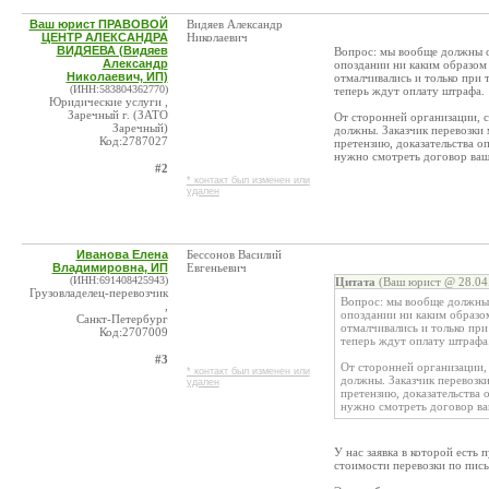
Ваш юрист ПРАВОВОЙ
Видяев Александр
ЦЕНТР АЛЕКСАНДРА
Николаевич
ВИДЯЕВА (Видяев
Вопрос: мы вообще должны о
Александр
опоздании ни каким образом н
Николаевич, ИП)
отмалчивались и только при т
(ИНН:583804362770)
теперь ждут оплату штрафа.
Юридические услуги ,
Заречный г. (ЗАТО
От сторонней организации, 
Заречный)
должны. Заказчик перевозки
Код:2787027
претензию, доказательства о
нужно смотреть договор ваш,
#2
* контакт был изменен или
удален
Иванова Елена
Бессонов Василий
Владимировна, ИП
Евгеньевич
(ИНН:691408425943)
Цитата
(Ваш юрист @ 28.04.
Грузовладелец-перевозчик
Вопрос: мы вообще должны 
,
опоздании ни каким образом 
Санкт-Петербург
отмалчивались и только при
Код:2707009
теперь ждут оплату штрафа
#3
От сторонней организации,
* контакт был изменен или
должны. Заказчик перевозк
удален
претензию, доказательства 
нужно смотреть договор ваш
У нас заявка в которой есть
стоимости перевозки по пис