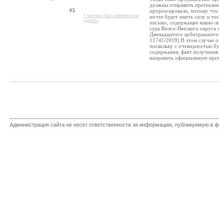
должны отправить претензию 
#5
прореагировали, потому что 
* контакт был изменен или
почте будет иметь силу и тог
удален
письмо, содержащее какие-л
суда Волго-Вятского округа
Двенадцатого арбитражного 
11741/2019).В этом случае о
поскольку с очевидностью б
содержания, факт получения 
направить официальную прет
Администрация сайта не несет ответственности за информацию, публикуемую в ф