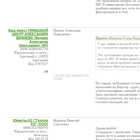
Это требование пришло на эл
ИП. В заявке время Доставки
прибыть машина нет, есть то
фиксировалось в ттн).
Ваш юрист ПРАВОВОЙ
Видяев Александр
ЦЕНТР АЛЕКСАНДРА
Николаевич
ВИДЯЕВА (Видяев
Цитата
(Иванова Елена Влад
Александр
У нас заявка в которой ест
Николаевич, ИП)
от стоимости перевозки по
(ИНН:583804362770)
Юридические услуги ,
Это требование пришло на э
Заречный г. (ЗАТО
другое ИП. В заявке время 
Заречный)
когда должна прибыть машин
Код:2787027
убытия не фиксировалось в 
#4
* контакт был изменен или
удален
По такому требованию точно
претензию на Ваш юр. адрес,
уплаты штрафных санкций за
быть признано письменным т
Советую ответить им так же 
соответствующий акт.
Юристы К2 ("Группа
Кудинов Николай
К2", ООО)
Сергеевич
(ИНН:3123360070)
Здравствуйте!
Юридические услуги ,
Солидарен с коллегами. Таку
Белгород
ваших почт в заявке не указ
Код:2023174
Тогда такое предъявление пр