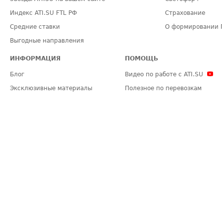
Индекс ATI.SU FTL РФ
Страхование
Средние ставки
О формировании 
Выгодные направления
ИНФОРМАЦИЯ
ПОМОЩЬ
Блог
Видео по работе с ATI.SU
Эксклюзивные материалы
Полезное по перевозкам
Политика конфиденциальности
Часто задаваемые вопросы (FA
Общие положения
Техническая информация
Карта сайта
ЗАДАТЬ ВОПРОС