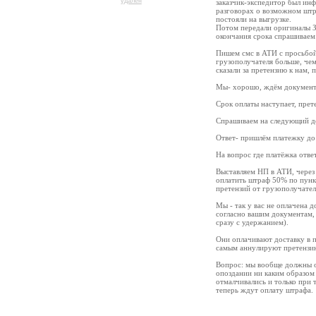
удален
заказчик-экспедитор был инф
разговорах о возможном штра
постояли на выгрузке.
Потом передали оригиналы За
окончания срока спрашиваем 
Пишем смс в АТИ с просьбой 
грузополучателя больше, чем
сказали за претензию к нам, 
Мы- хорошо, ждём документ
Срок оплаты наступает, прете
Спрашиваем на следующий де
Ответ- пришлём платежку до
На вопрос где платёжка ответ
Выставляем НП в АТИ, через 
оплатить штраф 50% по пункт
претензий от грузополучателя
Мы - так у вас не оплачена д
согласно вашим документам,
сразу с удержанием).
Они оплачивают доставку в п
самым аннулируют претензи
Вопрос: мы вообще должны о
опоздании ни каким образом н
отмалчивались и только при т
теперь ждут оплату штрафа.