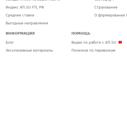
Индекс ATI.SU FTL РФ
Страхование
Средние ставки
О формировании 
Выгодные направления
ИНФОРМАЦИЯ
ПОМОЩЬ
Блог
Видео по работе с ATI.SU
Эксклюзивные материалы
Полезное по перевозкам
Политика конфиденциальности
Часто задаваемые вопросы (FA
Общие положения
Техническая информация
Карта сайта
ЗАДАТЬ ВОПРОС