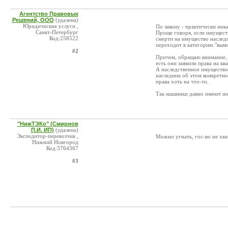
Агентство Правовых
Решений, ООО
(удалена)
Юридические услуги ,
По закону - практически ника
Санкт-Петербург
Проще говоря, если имуществ
Код:258522
смерти на имущество наследо
переходит в категорию "вымо
#2
Причем, обращаю внимание, 
есть они заявили права на кв
А наследственное имущество 
наследник об этом конкретно
права хоть на что-то.
Так машинки давно имеют нов
"НижТЭКо" (Смирнов
П.И. ИП)
(удалена)
Экспедитор-перевозчик ,
Можно угнать, гос-во не хва
Нижний Новгород
Код:3764367
#3