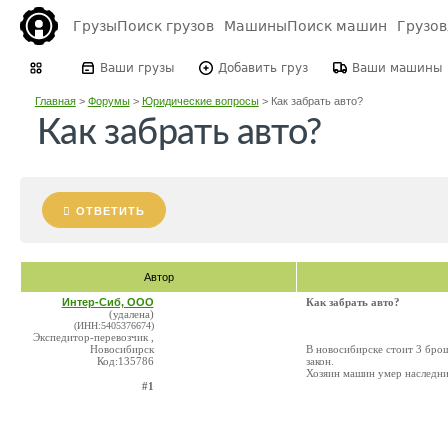
Грузы
Поиск грузов
Машины
Поиск машин
Грузо
Ваши грузы
Добавить груз
Ваши машины
Главная
>
Форумы
>
Юридические вопросы
>
Как забрать авто?
Как забрать авто?
ОТВЕТИТЬ
Автор
Интер-Сиб, ООО
Как забрать авто?
(удалена)
(ИНН:5405376674)
Экспедитор-перевозчик ,
Новосибирск
В новосибирске стоит 3 брош
Код:135786
закон.
Хозяин машин умер наследни
#1