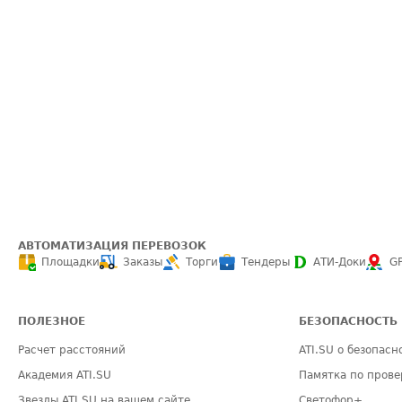
АВТОМАТИЗАЦИЯ ПЕРЕВОЗОК
Площадки
Заказы
Торги
Тендеры
АТИ-Доки
G
ПОЛЕЗНОЕ
БЕЗОПАСНОСТЬ
Расчет расстояний
ATI.SU о безопасн
Академия ATI.SU
Памятка по прове
Звезды ATI.SU на вашем сайте
Светофор+