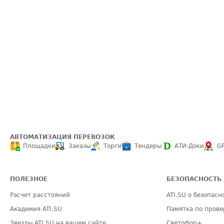
АВТОМАТИЗАЦИЯ ПЕРЕВОЗОК
Площадки
Заказы
Торги
Тендеры
АТИ-Доки
G
ПОЛЕЗНОЕ
БЕЗОПАСНОСТЬ
Расчет расстояний
ATI.SU о безопасн
Академия ATI.SU
Памятка по прове
Звезды ATI.SU на вашем сайте
Светофор+