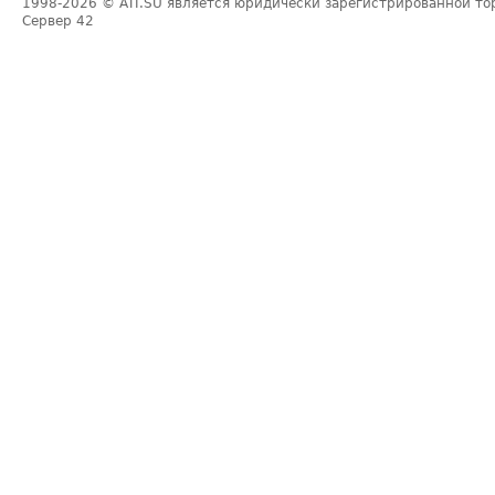
1998-2026
© ATI.SU является юридически зарегистрированной то
Сервер
42