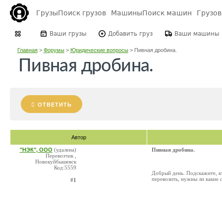
Грузы
Поиск грузов
Машины
Поиск машин
Грузо
Ваши грузы
Добавить груз
Ваши машины
Главная
>
Форумы
>
Юридические вопросы
>
Пивная дробина.
Пивная дробина.
ОТВЕТИТЬ
Автор
"НЭК", ООО
(удалена)
Пивная дробина.
Перевозчик ,
Новокуйбышевск
Код:5559
Добрый день. Подскажите, кт
перевозить, нужны ли какие 
#1