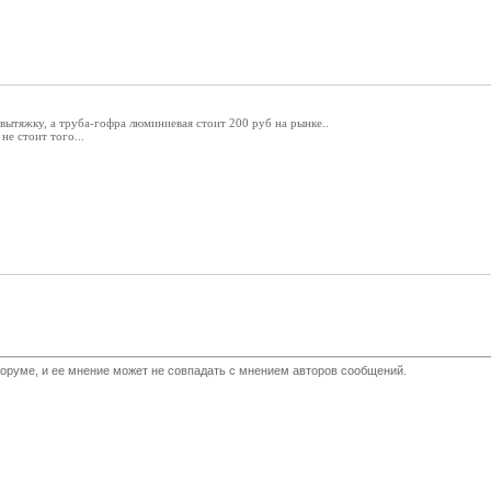
у вытяжку, а труба-гофра люминиевая стоит 200 руб на рынке..
не стоит того...
оруме, и ее мнение может не совпадать с мнением авторов сообщений.