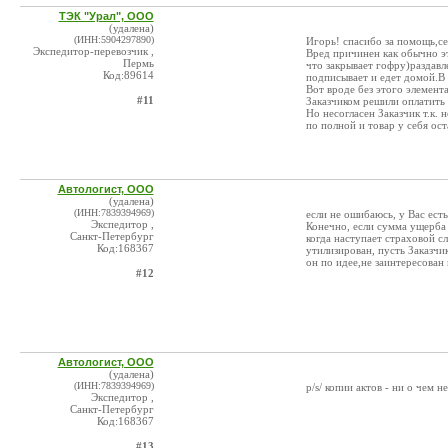
ТЭК "Урал", ООО
(удалена)
(ИНН:5904297890)
Игорь! спасибо за помощь,с
Экспедитор-перевозчик ,
Вред причинен как обычно эт
Пермь
что закрывает гофру)раздавл
Код:89614
подписывает и едет домой.В 
Вот вроде без этого элемента
#11
Заказчиком решили оплатить
Но несогласен Заказчик т.к.
по полной и товар у себя ост
Автологист, ООО
(удалена)
(ИНН:7839394969)
если не ошибаюсь, у Вас ест
Экспедитор ,
Конечно, если сумма ущерба 
Санкт-Петербург
когда наступает страховой с
Код:168367
утилизирован, пусть Заказч
он по идее,не заинтересован 
#12
Автологист, ООО
(удалена)
(ИНН:7839394969)
p/s/ копии актов - ни о чем 
Экспедитор ,
Санкт-Петербург
Код:168367
#13