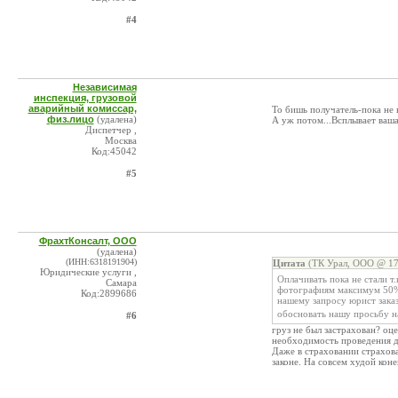
#4
Независимая
инспекция, грузовой
аварийный комиссар,
То бишь получатель-пока не 
физ.лицо
(удалена)
А уж потом...Всплывает ваша
Диспетчер ,
Москва
Код:45042
#5
ФрахтКонсалт, ООО
(удалена)
(ИНН:6318191904)
Цитата
(ТК Урал, ООО @ 17
Юридические услуги ,
Оплачивать пока не стали т
Самара
фотографиям максимум 50%у
Код:2899686
нашему запросу юрист заказ
обосновать нашу просьбу н
#6
груз не был застрахован? оц
необходимость проведения д
Даже в страховании страхова
законе. На совсем худой кон