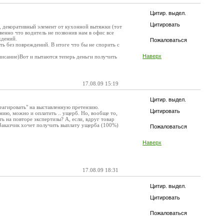
Цитир. выдел.
Цитировать
м, декоративный элемент от кухонной вытяжки (тот
венно что водитель не позвонив нам в офис все
ждений.
Пожаловаться
сть без повреждений. В итоге что бы не спорить с
Наверх
 списание)Вот и пытаются теперь деньги получить
17.08.09 15:19
Цитир. выдел.
реагировать" на выставленную претензию.
Цитировать
нию, можно и оплатить .. ущерб. Но, вообще то,
ть на повторе экспертизы? А, если, вдруг товар
Заказчик хочет получить выплату ущерба (100%)
Пожаловаться
Наверх
17.08.09 18:31
Цитир. выдел.
Цитировать
Пожаловаться