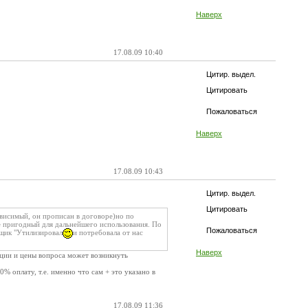
Наверх
17.08.09 10:40
Цитир. выдел.
Цитировать
Пожаловаться
Наверх
17.08.09 10:43
Цитир. выдел.
Цитировать
ависимый, он прописан в договоре)но по
 пригодный для дальнейшего использования. По
Пожаловаться
вщик "Утилизировал
и потребовала от нас
Наверх
уации и цены вопроса может возникнуть
% оплату, т.е. именно что сам + это указано в
17.08.09 11:36