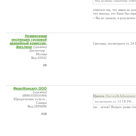
Мы должны Заказчику ответ
ответьте им, что закон не до
что иногда, это было бы спра
+ Вы не сказали, в результат
Независимая
инспекция, грузовой
аварийный комиссар,
Светлана, посмотрите гл. 24 
физ.лицо
(удалена)
Диспетчер ,
Москва
Код:45042
#9
ФрахтКонсалт, ООО
(удалена)
(ИНН:6318191904)
Цитата
(Survey&Adjustment 
Юридические услуги ,
посмотрите гл. 24 ГК РФ...
Самара
Код:2899686
хм... зачем? Вопрос разве ст
#10