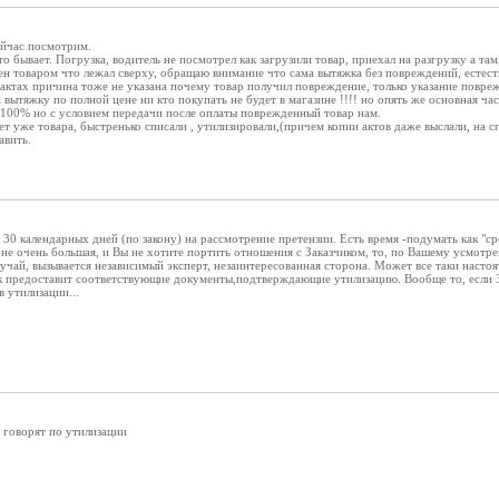
ейчас посмотрим.
о бывает. Погрузка, водитель не посмотрел как загрузили товар, приехал на разгрузку а та
ен товаром что лежал сверху, обращаю внимание что сама вытяжка без повреждений, естест
актах причина тоже не указана почему товар получил повреждение, только указание повре
 вытяжку по полной цене ни кто покупать не будет в магазине !!!! но опять же основная ча
 100% но с условием передачи после оплаты поврежденный товар нам.
 нет уже товара, быстренько списали , утилизировали,(причем копии актов даже выслали, на
авить.
ь 30 календарных дней (по закону) на рассмотрение претензии. Есть время -подумать как "с
не очень большая, и Вы не хотите портить отношения с Заказчиком, то, по Вашему усмотре
лучай, вызывается независимый эксперт, незаинтересованная сторона. Может все таки настоя
ик предоставит соответствующие документы,подтверждающие утилизацию. Вообще то, если 
в утилизации...
не говорят по утилизации