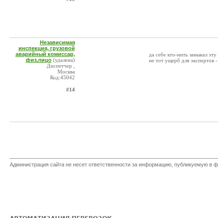
Независимая
инспекция, грузовой
аварийный комиссар,
да себе кто-нить заныкал эт
физ.лицо
(удалена)
не тот ущерб для экспертов - 
Диспетчер ,
Москва
Код:45042
#14
Администрация сайта не несет ответственности за информацию, публикуемую в ф