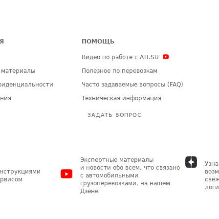
Я
ПОМОЩЬ
Видео по работе с ATI.SU
 материалы
Полезное по перевозкам
фиденциальности
Часто задаваемые вопросы (FAQ)
ения
Техническая информация
ЗАДАТЬ ВОПРОС
Экспертные материалы
Узна
и новости обо всем, что связано
инструкциями
возм
с автомобильными
ервисом
свеж
грузоперевозками, на нашем
логи
Дзене