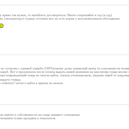
р прямо так нужен, то пытайтесь договориться. Иначе отправляйте в сад (в суд).
у (экспедитору) годных остатков нет, но есть норма о неосновательном обогащении.
к. не согласны с оценкой ущерба (100%)оценку делал сервисный центр (к сожелению не неза
ерб. Вот и предложили после оплаты выдать нашей компании на наш взгляд товар вполне 
ика поврежденный товар не смогла найти, сказала утилизировали, (видимо какой то кладов
 выдачу товара.
 ответить? ничего найти в законах не можем.
, не имеете к собственности на товар никакого отношения.
тношения только продавец и покупатель.