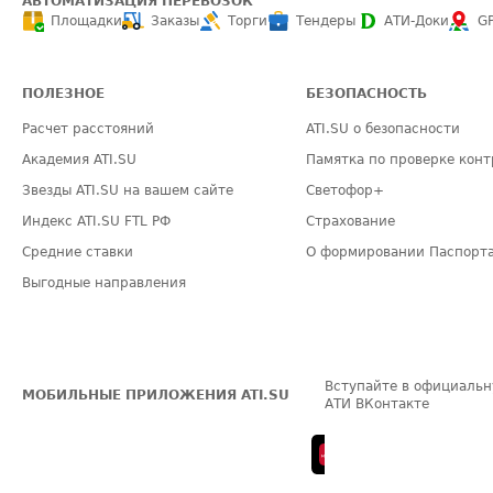
АВТОМАТИЗАЦИЯ ПЕРЕВОЗОК
Площадки
Заказы
Торги
Тендеры
АТИ-Доки
G
ПОЛЕЗНОЕ
БЕЗОПАСНОСТЬ
Расчет расстояний
ATI.SU о безопасности
Академия ATI.SU
Памятка по проверке конт
Звезды ATI.SU на вашем сайте
Светофор+
Индекс ATI.SU FTL РФ
Страхование
Средние ставки
О формировании Паспорт
Выгодные направления
Вступайте в официальн
МОБИЛЬНЫЕ ПРИЛОЖЕНИЯ ATI.SU
АТИ ВКонтакте