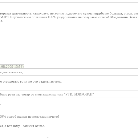
торская деятельность, страховую не хотим подключать сумма ущерба не большая, о доп. эксп
Н" Получается мы оплачивая 100% ущерб взамен не получаем ничего! Мы должны Заказчи
а.
.08.2009 13:58)
я деятельность,
 страховать груз, но это отдельная тема.
т быть речи т.к. товар со слов заказчика уже "УТИЛИЗИРОВАН"
ь
00% ущерб взамен не получаем ничего!
, а вот кому - зависит от вас.