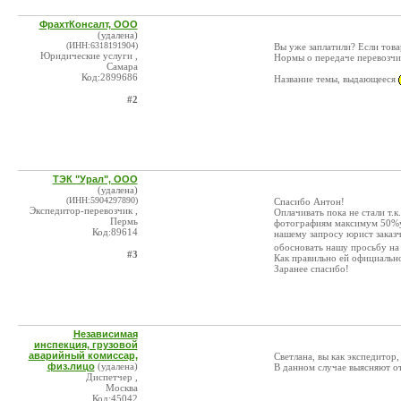
ФрахтКонсалт, ООО
(удалена)
(ИНН:6318191904)
Вы уже заплатили? Если това
Юридические услуги ,
Нормы о передаче перевозчик
Самара
Код:2899686
Название темы, выдающееся
#2
ТЭК "Урал", ООО
(удалена)
(ИНН:5904297890)
Спасибо Антон!
Экспедитор-перевозчик ,
Оплачивать пока не стали т.
Пермь
фотографиям максимум 50%ущ
Код:89614
нашему запросу юрист заказч
обосновать нашу просьбу на
#3
Как правильно ей официально
Заранее спасибо!
Независимая
инспекция, грузовой
аварийный комиссар,
Светлана, вы как экспедитор
физ.лицо
(удалена)
В данном случае выясняют о
Диспетчер ,
Москва
Код:45042