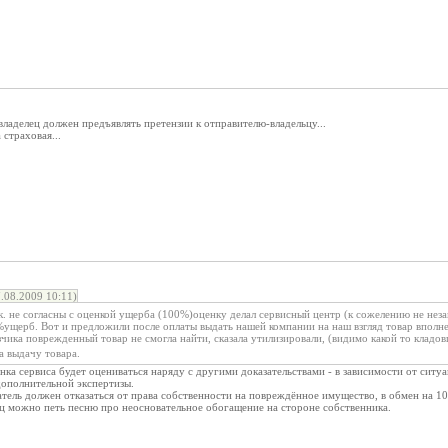
владелец должен предъявлять претензии к отправителю-владельцу...
 страховая...
.08.2009 10:11)
.к. не согласны с оценкой ущерба (100%)оценку делал сервисный центр (к сожелению не нез
щерб. Вот и предложили после оплаты выдать нашей компании на наш взгляд товар вполне
чика поврежденный товар не смогла найти, сказала утилизировали, (видимо какой то кладо
а выдачу товара.
енка сервиса будет оцениваться наряду с другими доказательствами - в зависимости от сит
ополнительной экспертизы.
тель должен отказаться от права собственности на повреждённое имущество, в обмен на 100
ец можно петь песню про неосновательное обогащение на стороне собственника.