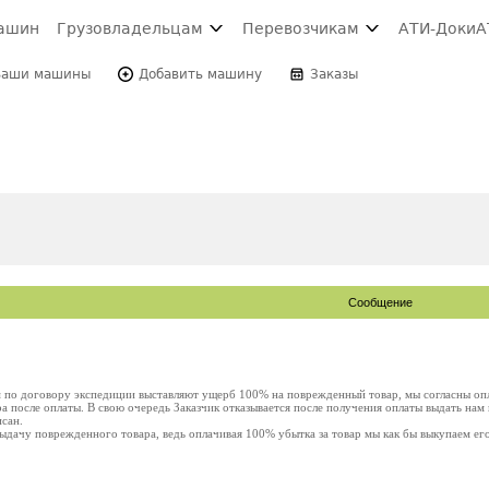
ашин
Грузовладельцам
Перевозчикам
АТИ-Доки
А
Ваши машины
Добавить машину
Заказы
Сообщение
 по договору экспедиции выставляют ущерб 100% на поврежденный товар, мы согласны оп
 после оплаты. В свою очередь Заказчик отказывается после получения оплаты выдать нам 
сан.
ыдачу поврежденного товара, ведь оплачивая 100% убытка за товар мы как бы выкупаем его