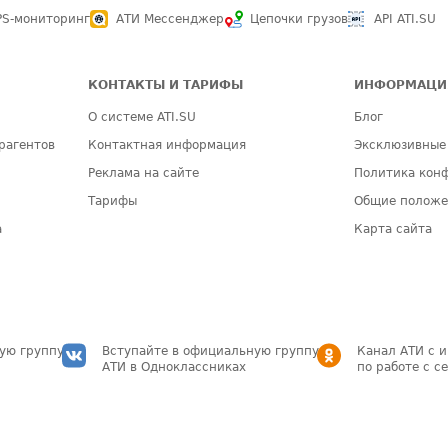
PS-мониторинг
АТИ Мессенджер
Цепочки грузов
API ATI.SU
КОНТАКТЫ И ТАРИФЫ
ИНФОРМАЦИ
О системе ATI.SU
Блог
рагентов
Контактная информация
Эксклюзивные
Реклама на сайте
Политика кон
Тарифы
Общие полож
а
Карта сайта
ую группу
Вступайте в официальную группу
Канал АТИ с 
АТИ в Одноклассниках
по работе с с