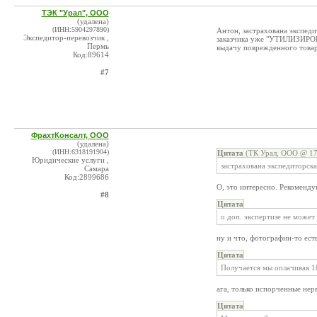
ТЭК "Урал", ООО
(удалена)
(ИНН:5904297890)
Антон, застрахована экспеди
Экспедитор-перевозчик ,
заказчика уже "УТИЛИЗИРОВА
Пермь
выдачу поврежденного товар
Код:89614
#7
ФрахтКонсалт, ООО
(удалена)
(ИНН:6318191904)
Цитата
(ТК Урал, ООО @ 17
Юридические услуги ,
застрахована экспедиторска
Самара
Код:2899686
О, это интересно. Рекомендую
#8
Цитата
о доп. экспертизе не може
ну и что, фотографии-то ест
Цитата
Получается мы оплачивая 1
ага, только испорченные нервы
Цитата