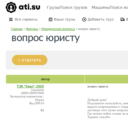
Грузы
Поиск грузов
Машины
Поиск м
Все сервисы
Ваши грузы
Добавить груз
Главная
>
Форумы
>
Юридические вопросы
>
вопрос юристу
вопрос юристу
ОТВЕТИТЬ
Автор
ТЭК "Урал", ООО
вопрос юристу
(удалена)
(ИНН:5904297890)
Экспедитор-перевозчик ,
Пермь
Добрый день!
Код:89614
Подскажите пожалуйста, нам
выдачи поврежденного товара
договоре этот пункт непропи
#1
Где можно найти ссылку на в
Заранее спасибо