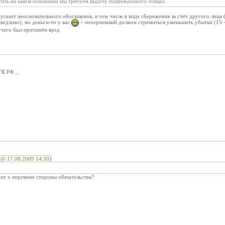
ить на каком основании мы требуем выдачу поврежденного товара.
пускает неосновательного обогащения, в том числе в виде сбережения за счёт другого лица (
ведливо), но деньги-то у вас
+ потерпевший должен стремиться уменьшить убытки (15 +
е чего был причинён вред
ГК РФ...
@ 17.08.2009 14:30)
оит о перемене стороны обязательства?