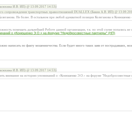
асюхина И.В. ИП) @ 13.09.2017 14:53)
ого сопровождения транспортных правоотношений DUALLEX (Бакин А.В. ИП) @ 13.09.201
Колеганова. Не более. В остальном при любой адекватной позиции Колеганова и Конюшенко -
ожность помешать дальнейшей Роботе данной организации, т.к. по этой схеме попались не 
инаний о «Конюшенко Э.О.» на форуме "Недобросовестные партнеры" (НП)
жно написать по факту мошенничества. Если будет много таких заяв от пострадавших, мож
асюхина И.В. ИП) @ 13.09.2017 14:53)
тить внимание на историю упоминаний о «Конюшенко Э.О.» на форуме "Недобросовестные 