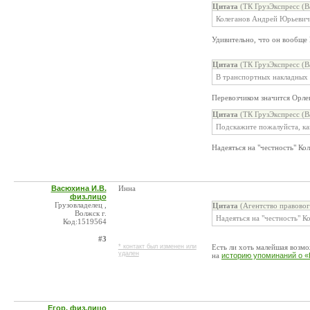
Цитата
(ТК ГрузЭкспресс (В
Колеганов Андрей Юрьевич з
Удивительно, что он вообще 
Цитата
(ТК ГрузЭкспресс (В
В транспортных накладных 
Перевозчиком значится Орле
Цитата
(ТК ГрузЭкспресс (В
Подскажите пожалуйста, ка
Надеяться на "честность" Ко
Васюхина И.В.
Инна
физ.лицо
Грузовладелец ,
Цитата
(Агентство правово
Волжск г.
Надеяться на "честность" К
Код:1519564
#3
* контакт был изменен или
Есть ли хоть малейшая возмо
удален
на
историю упоминаний о «
Егор, физ.лицо