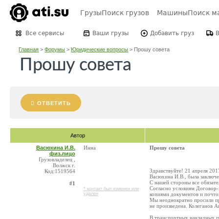
Грузы
Поиск грузов
Машины
Поиск м
Все сервисы
Ваши грузы
Добавить груз
Главная
>
Форумы
>
Юридические вопросы
>
Прошу совета
Прошу совета
ОТВЕТИТЬ
Автор
Васюхина И.В.
Инна
Прошу совета
физ.лицо
Грузовладелец ,
Волжск г.
Здравствуйте! 21 апреля 2
Код:1519564
Васюхина И.В., была заключ
С нашей стороны все обязате
#1
Согласно условиям Договор-з
* контакт был изменен или
удален
копиями документов и почтов
Мы неоднократно просили пр
не произведена. Колеганов А
В транспортных накладных п