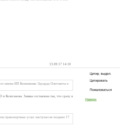
13.09.17 14:10
Цитир. выдел.
Цитировать
 от имени ИП Конюшенко Эдуарда Олеговича и
Пожаловаться
 Колеганова. Заявка составлена так, что сразу и
Наверх
аты транспортных услуг наступал не позднее 17