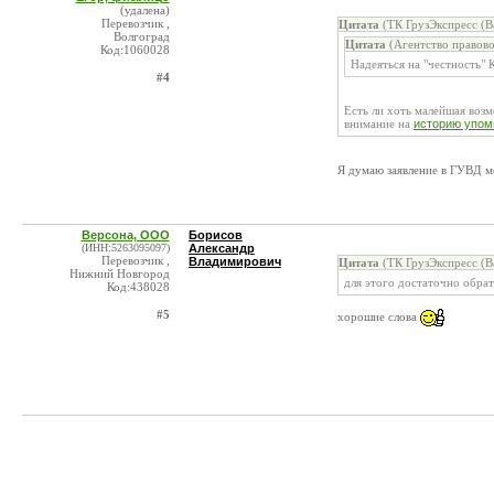
(удалена)
Перевозчик ,
Цитата
(ТК ГрузЭкспресс (В
Волгоград
Цитата
(Агентство правов
Код:1060028
Надеяться на "честность" 
#4
Есть ли хоть малейшая возм
внимание на
историю упом
Я думаю заявление в ГУВД мо
Версона, ООО
Борисов
(ИНН:5263095097)
Александр
Перевозчик ,
Владимирович
Цитата
(ТК ГрузЭкспресс (В
Нижний Новгород
для этого достаточно обра
Код:438028
#5
хорошие слова