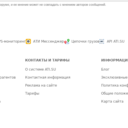
оруме, и ее мнение может не совпадать с мнением авторов сообщений.
PS-мониторинг
АТИ Мессенджер
Цепочки грузов
API ATI.SU
КОНТАКТЫ И ТАРИФЫ
ИНФОРМАЦИ
О системе ATI.SU
Блог
рагентов
Контактная информация
Эксклюзивные
Реклама на сайте
Политика кон
Тарифы
Общие полож
а
Карта сайта