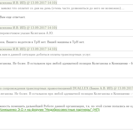
асюхина И.В. ИП) @ 13.09.2017 14:10)
аявлял что оплатит со дня на день (очень часто дозвониться до него не возможно)....
Вам еще отвечает.
асюхина И.В. ИП) @ 13.09.2017 14:10)
перевозчиком указан Колеганов А.Ю.
нок. Вашего водителя в ТрН нет. Вашей машины в ТрН нет.
асюхина И.В. ИП) @ 13.09.2017 14:10)
к нам в данной ситуации добиться оплаты транспортных услуг.
леганова. Не более. В остальном при любой адекватной позиции Колеганова и Конюшенко - б
го сопровождения транспортных правоотношений DUALLEX (Бакин А.В. ИП) @ 13.09.2017
олеганова. Не более. В остальном при любой адекватной позиции Колеганова и Конюшенко - 
жность помешать дальнейшей Роботе данной организации, т.к. по этой схеме попались не о
Конюшенко Э.О.» на форуме "Недобросовестные партнеры" (НП)