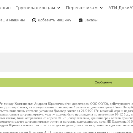
ашин
Грузовладельцам
Перевозчикам
АТИ-Доки
А
Ваши машины
Добавить машину
Заказы
Сообщение
017г. между Колегановым Андреем Юрьевичем (ген директором ООО СОЛО), действующего 
ена Договор-Заявка, на осуществление транспортной услуги по доставке груза Санкт Петер
льства выполнены согласно условиям Договор-заявке от 21/04/2017г. в полной мере и надле
аявки оплата за транспортную услугу должна быть произведена по истечению 10-12 б.д., 
ый квиток, были отправлены 26 апреля 2017г., следовательно, крайний срок оплаты транспо
оизвести расчет за транспортные услуги и погасить задолженность пред ИП Васюхина И.В.
ндрей Юрьевич заявлял что оплатит со дня на день (очень часто дозвониться до него не во
еревозчиком указан Колеганов А.Ю., мы как перевозчики числимся только в Договор-заявк