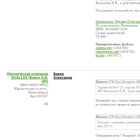
Васюхина И.В., в действите
Подскажите пожалуйста, как
Конюшенко Эдуард Олегови
По документам: Конюшенко 
ИНН: 501808875030
Сумма разногласий
29 000
Прикрепленные файлы:
заявка.jpg
(1494700)
накладные.pdf
(1654792)
кв.jpg
(1401057)
Юридическая компания
Бакин
DUALLEX (Бакин А.В.
Александр
ИП)
Цитата
(ТК ГрузЭкспресс (В
(ИНН:540363749931)
Здравствуйте! 21 апреля 
Юридические услуги ,
ИП Васюхина И.В., была зак
Новосибирск
Код:265507
Называйте все своими имена
#2
не понять кто является заказ
Цитата
(ТК ГрузЭкспресс (В
Письмо с копиями документо
мая 2017г.
Отправили кому? Андрею? З