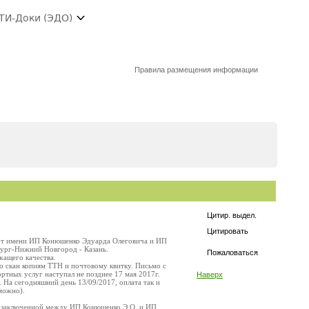
ТИ-Доки (ЭДО)
Правила размещения информации
Цитир. выдел.
Цитировать
от имени ИП Конюшенко Эдуарда Олеговича и ИП
бург-Нижний Новгород - Казань.
Пожаловаться
жащего качества.
по скан копиям ТТН и почтовому квитку. Письмо с
ртных услуг наступал не позднее 17 мая 2017г.
Наверх
 На сегодняшний день 13/09/2017, оплата так и
зможно).
е, заключенной между ИП Конюшенко Э.О. и ИП