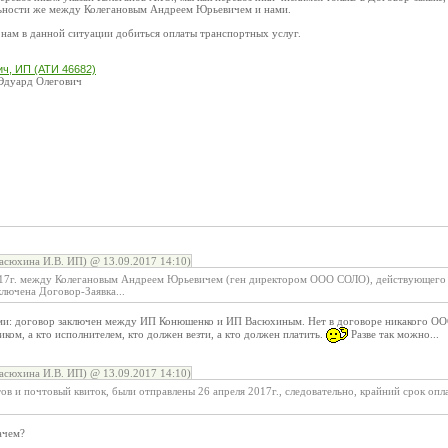
льности же между Колегановым Андреем Юрьевичем и нами.
 нам в данной ситуации добиться оплаты транспортных услуг.
ч, ИП (АТИ 46682)
Эдуард Олегович
асюхина И.В. ИП) @ 13.09.2017 14:10)
2017г. между Колегановым Андреем Юрьевичем (ген директором ООО СОЛО), действующего
лючена Договор-Заявка...
ми: договор заключен между ИП Конюшенко и ИП Васюхиным. Нет в договоре никакого ООО и
чиком, а кто исполнителем, кто должен везти, а кто должен платить.
Разве так можно...
асюхина И.В. ИП) @ 13.09.2017 14:10)
в и почтовый квиток, были отправлены 26 апреля 2017г., следовательно, крайний срок опл
ачем?