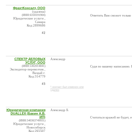
ФрахтКонсалт, ООО
(удалена)
(ИНН:6318191904)
Ответить Вам сможет только
Юридические услуги ,
Самара
Код:2899686
#2
СПЕКТР ДЕЛОВЫХ
Александр
УСЛУГ, ООО
(ИНН:5302014841)
Судя по вашему написанию. Вы
Экспедитор-перевозчик ,
Валдай г.
Код:314779
#3
* контакт был изменен или
удален
Юридическая компания
Александр Б.
DUALLEX (Бакин А.В.
ИП)
Считаться кражей не будет, 
(ИНН:540363749931)
Юридические услуги ,
Новосибирск
Код:265507