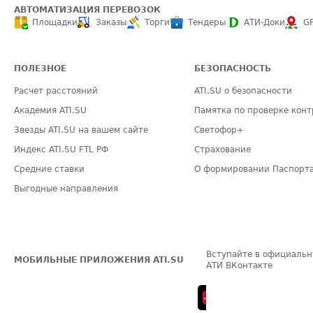
АВТОМАТИЗАЦИЯ ПЕРЕВОЗОК
Площадки
Заказы
Торги
Тендеры
АТИ-Доки
G
ПОЛЕЗНОЕ
БЕЗОПАСНОСТЬ
Расчет расстояний
ATI.SU о безопасности
Академия ATI.SU
Памятка по проверке конт
Звезды ATI.SU на вашем сайте
Светофор+
Индекс ATI.SU FTL РФ
Страхование
Средние ставки
О формировании Паспорт
Выгодные направления
Вступайте в официальн
МОБИЛЬНЫЕ ПРИЛОЖЕНИЯ ATI.SU
АТИ ВКонтакте