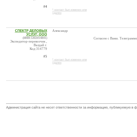
#4
* контакт был изменен или
удален
СПЕКТР ДЕЛОВЫХ
Александр
УСЛУГ, ООО
(ИНН:5302014841)
Согласен с Вами. Телеграмм
Экспедитор-перевозчик ,
Валдай г.
Код:314779
#5
* контакт был изменен или
удален
Администрация сайта не несет ответственности за информацию, публикуемую в ф