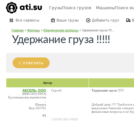
Грузы
Поиск грузов
Машины
Поиск м
Все сервисы
Ваши грузы
Добавить груз
Главная
>
Форумы
>
Юридические вопросы
>
Удержание груза !!!!...
Удержание груза !!!!!
ОТВЕТИТЬ
Автор
АКСЕЛЬ, ООО
Сергей
Удержание груза !!!!!
(ИНН:1832110913)
Грузовладелец-перевозчик
,
Ижевск
Добрый день !!!! Требуется 
Код:163702
выгружают.Заказчик говорит 
финансовые вопросы и не буд
#1
* контакт был удален