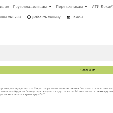
ашин
Грузовладельцам
Перевозчикам
АТИ-Доки
А
Ваши машины
Добавить машину
Заказы
Сообщение
юр. консультация,помогите. По договору заявке заказчик должен был оплатить наличные на 
что оплата будет по безналу через неделю и в другом месте. Можем ли мы оставить груз на
ет ли это считаться краже груза????