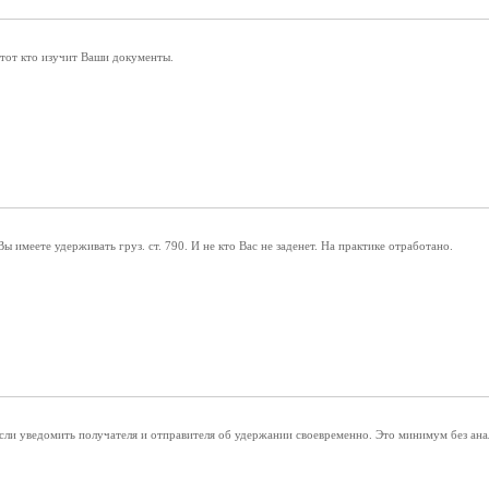
 тот кто изучит Ваши документы.
 имеете удерживать груз. ст. 790. И не кто Вас не заденет. На практике отработано.
если уведомить получателя и отправителя об удержании своевременно. Это минимум без ана