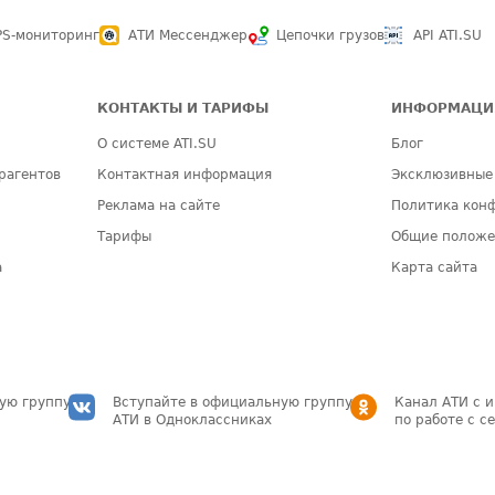
PS-мониторинг
АТИ Мессенджер
Цепочки грузов
API ATI.SU
КОНТАКТЫ И ТАРИФЫ
ИНФОРМАЦИ
О системе ATI.SU
Блог
рагентов
Контактная информация
Эксклюзивные
Реклама на сайте
Политика кон
Тарифы
Общие полож
а
Карта сайта
ую группу
Вступайте в официальную группу
Канал АТИ с 
АТИ в Одноклассниках
по работе с с