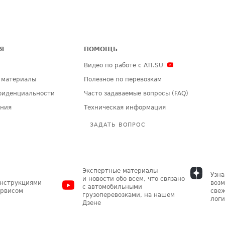
Я
ПОМОЩЬ
Видео по работе с ATI.SU
 материалы
Полезное по перевозкам
фиденциальности
Часто задаваемые вопросы (FAQ)
ения
Техническая информация
ЗАДАТЬ ВОПРОС
Экспертные материалы
Узна
и новости обо всем, что связано
инструкциями
возм
с автомобильными
ервисом
свеж
грузоперевозками, на нашем
логи
Дзене