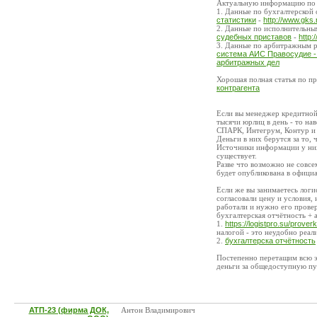
Актуальную информацию по 
1. Данные по бухгалтерской 
статистики
-
http://www.gks.
2. Данные по исполнительны
судебных приставов
-
http:
3. Данные по арбитражным р
система АИС Правосудие 
арбитражных дел
Хорошая полная статья по пр
контрагента
Если вы менеджер кредитной
тысячи юрлиц в день - то на
СПАРК, Интегрум, Контур и 
Деньги в них берутся за то
Источники информации у них
существует.
Разве что возможно не совс
будет опубликована в офици
Если же вы занимаетесь логи
согласовали цену и условия,
работали и нужно его провер
бухгалтерская отчётность + 
1.
https://logistpro.su/prove
налогой - это неудобно реали
2.
бухгалтерска отчётность
Постепенно перетащим всю эт
деньги за общедоступную 
АТП-23 (фирма ДОК,
Антон Владимирович