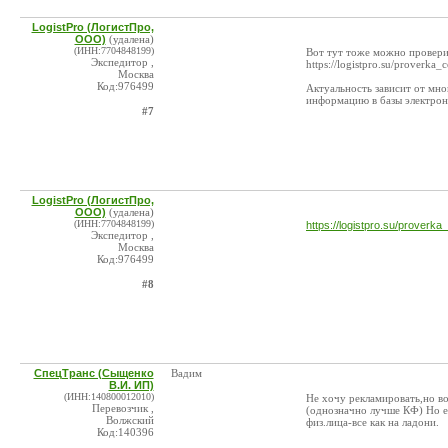
LogistPro (ЛогистПро,
ООО)
(удалена)
(ИНН:7704848199)
Вот тут тоже можно провери
Экспедитор ,
https://logistpro.su/proverka_
Москва
Код:976499
Актуальность зависит от мно
информацию в базы электронн
#7
LogistPro (ЛогистПро,
ООО)
(удалена)
(ИНН:7704848199)
https://logistpro.su/proverka
Экспедитор ,
Москва
Код:976499
#8
СпецТранс (Сыщенко
Вадим
В.И. ИП)
(ИНН:140800012010)
Не хочу рекламировать,но во
Перевозчик ,
(однозначно лучше КФ) Но ес
Волжский
физ.лица-все как на ладони.
Код:140396