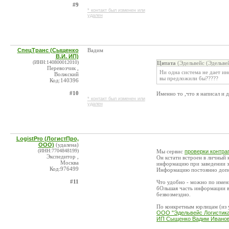
#9
* контакт был изменен или
удален
СпецТранс (Сыщенко
Вадим
В.И. ИП)
(ИНН:140800012010)
Цитата
(Эдельвейс (Эдельве
Перевозчик ,
Ни одна система не дает ин
Волжский
вы предложили бы?????
Код:140396
#10
Именно то ,что я написал и д
* контакт был изменен или
удален
LogistPro (ЛогистПро,
ООО)
(удалена)
(ИНН:7704848199)
Мы сервис
проверки контра
Экспедитор ,
Он кстати встроен в личный 
Москва
информацию при заведении з
Код:976499
Информацию постоянно доп
#11
Что удобно - можно по имен
бОльшая часть информации в 
безвозмездно.
По конкретным юрлицам (из 
ООО "Эдельвейс Логистик
ИП Сыщенко Вадим Ивано