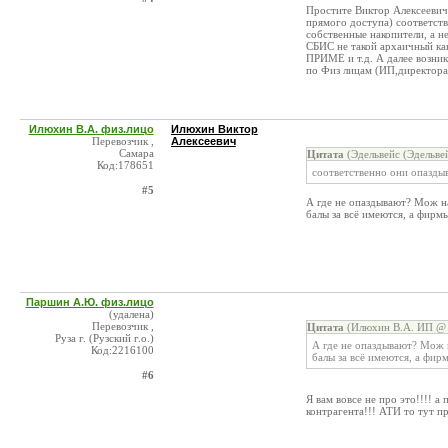
Простите Виктор Алексеевич 
прямого доступа) соответств
собственные накопители, а н
СБИС не такой архаичный к
ПРИМЕ и т.д. А далее возник
по Физ лицам (ИП,директора 
Илюхин В.А. физ.лицо
Илюхин Виктор
Перевозчик ,
Алексеевич
Самара
Цитата
(Эдельвейс (Эдельве
Код:178651
соответственно они опазды
#5
А где не опаздывают? Мож н
балы за всё имеются, а фирмы
Паршин А.Ю. физ.лицо
(удалена)
Перевозчик ,
Цитата
(Илюхин В.А. ИП @ 
Руза г. (Рузский г.о.)
А где не опаздывают? Мож 
Код:2216100
балы за всё имеются, а фирм
#6
Я вам вовсе не про это!!!! а
контрагента!!! АТИ то тут п