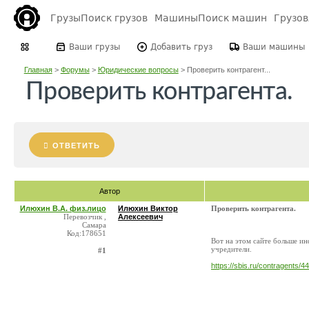
Грузы
Поиск грузов
Машины
Поиск машин
Грузо
Ваши грузы
Добавить груз
Ваши машины
Главная
>
Форумы
>
Юридические вопросы
>
Проверить контрагент...
Проверить контрагента.
ОТВЕТИТЬ
Автор
Илюхин В.А. физ.лицо
Илюхин Виктор
Проверить контрагента.
Перевозчик ,
Алексеевич
Самара
Код:178651
Вот на этом сайте больше ин
учредители.
#1
https://sbis.ru/contragent