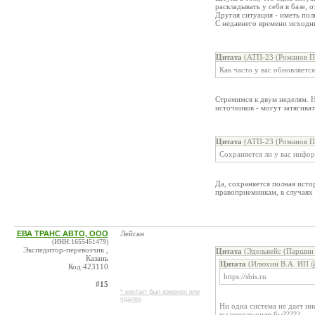
раскладывать у себя в базе, 
Другая ситуация - иметь по
С недавнего времени исходн
Цитата
(АТП-23 (Романов П.
Как часто у вас обновляетс
Стремимся к двум неделям. 
источников - могут затягив
Цитата
(АТП-23 (Романов П.
Сохраняется ли у вас инфо
Да, сохраняется полная исто
правоприемникам, в случаях
ЕВА ТРАНС АВТО, ООО
Лейсан
(ИНН:1655451479)
Экспедитор-перевозчик ,
Цитата
(Эдельвейс (Паршин 
Казань
Цитата
(Илюхин В.А. ИП @
Код:423110
https://sbis.ru
#15
* контакт был изменен или
удален
Ни одна система не дает ин
вы предложили бы?????