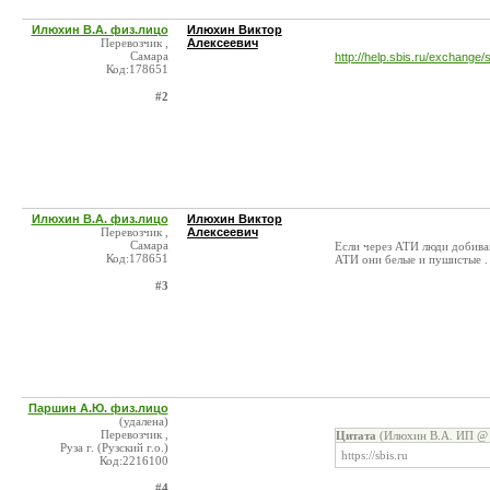
Илюхин В.А. физ.лицо
Илюхин Виктор
Перевозчик ,
Алексеевич
Самара
http://help.sbis.ru/exchang
Код:178651
#2
Илюхин В.А. физ.лицо
Илюхин Виктор
Перевозчик ,
Алексеевич
Самара
Если через АТИ люди добиваю
Код:178651
АТИ они белые и пушистые . 
#3
Паршин А.Ю. физ.лицо
(удалена)
Перевозчик ,
Цитата
(Илюхин В.А. ИП @ 
Руза г. (Рузский г.о.)
https://sbis.ru
Код:2216100
#4