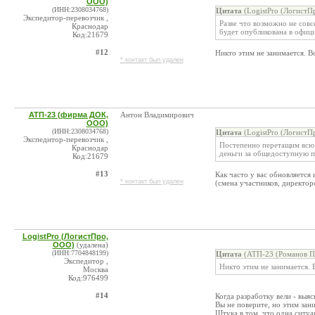
ООО)
(ИНН:2308034768)
Цитата
(LogistPro (ЛогистП
Экспедитор-перевозчик ,
Разве что возможно не сов
Краснодар
будет опубликована в офиц
Код:21679
#12
Никто этим не занимается. В
* контакт был удален
АТП-23 (фирма ДОК,
Антон Владимирович
ООО)
(ИНН:2308034768)
Цитата
(LogistPro (ЛогистП
Экспедитор-перевозчик ,
Постепенно перетащим всю 
Краснодар
деньги за общедоступную
Код:21679
#13
Как часто у вас обновляетс
* контакт был удален
(смена участников, директор
LogistPro (ЛогистПро,
ООО)
(удалена)
(ИНН:7704848199)
Цитата
(АТП-23 (Романов П.
Экспедитор ,
Никто этим не занимается.
Москва
Код:976499
#14
Когда разработку вели - выя
Вы не поверите, но этим зан
Штука в том, что одна ситуа