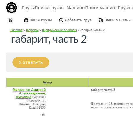
Грузы
Поиск грузов
Машины
Поиск машин
Грузо
Ваши грузы
Добавить груз
Ваши машины
Главная
>
Форумы
>
Юридические вопросы
>
габарит, часть 2
габарит, часть 2
ОТВЕТИТЬ
Автор
Матвеичев Дмитрий
габарит, часть 2
Александрович,
физ.лицо
(удалена)
Перевозчик ,
Я хотела 14.08. наконец то в
Нижний Новгород
меня или у вас эта ветка тож
Код:162830
#1