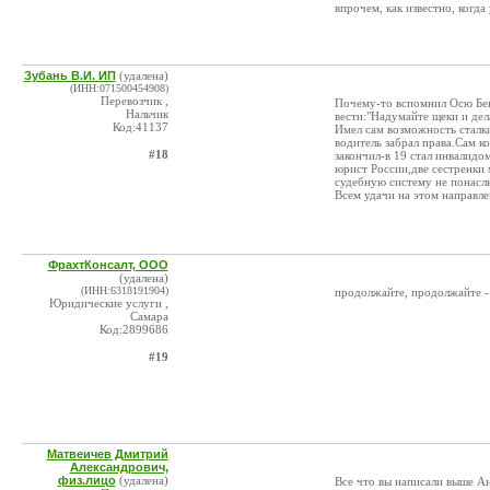
впрочем, как известно, когд
Зубань В.И. ИП
(удалена)
(ИНН:071500454908)
Перевозчик ,
Почему-то вспомнил Осю Бенд
Нальчик
вести:"Надумайте щеки и дел
Код:41137
Имел сам возможность сталки
водитель забрал права.Сам к
#18
закончил-в 19 стал инвалид
юрист России,две сестренки
судебную систему не понасл
Всем удачи на этом направле
ФрахтКонсалт, ООО
(удалена)
(ИНН:6318191904)
продолжайте, продолжайте -
Юридические услуги ,
Самара
Код:2899686
#19
Матвеичев Дмитрий
Александрович,
физ.лицо
(удалена)
Все что вы написали выше Ан