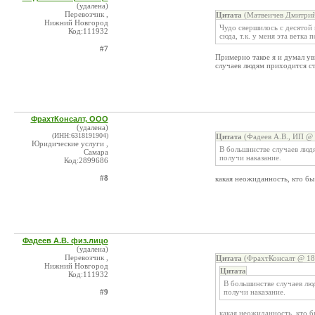
(удалена)
Перевозчик ,
Цитата
(Матвеичев Дмитрий
Нижний Новгород
Чудо свершилось с десятой 
Код:111932
сюда, т.к. у меня эта ветка 
#7
Примерно такое я и думал у
случаев людям приходится ст
ФрахтКонсалт, ООО
(удалена)
(ИНН:6318191904)
Цитата
(Фадеев А.В., ИП @ 
Юридические услуги ,
В большинстве случаев люд
Самара
получи наказание.
Код:2899686
#8
какая неожиданность, кто бы
Фадеев А.В. физ.лицо
(удалена)
Перевозчик ,
Цитата
(ФрахтКонсалт @ 18.
Нижний Новгород
Цитата
Код:111932
В большинстве случаев лю
#9
получи наказание.
какая неожиданность, кто б