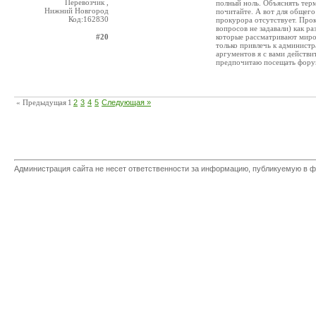
Перевозчик ,
полный ноль. Объяснять терм
Нижний Новгород
почитайте. А вот для общего
Код:162830
прокурора отсутствует. Проку
вопросов не задавали) как р
#20
которые рассматривают миро
только привлечь к администр
аргументов я с вами действит
предпочитаю посещать форум 
« Предыдущая
1
2
3
4
5
Следующая »
Администрация сайта не несет ответственности за информацию, публикуемую в ф