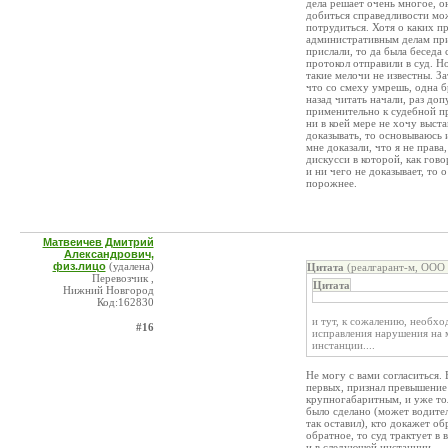
дела решает очень многое, он 
добиться справедливости мож
потрудиться. Хотя о каких п
административным делам прис
прислали, то да была беседа
протокол отправили в суд. Н
такие мелочи не известны. З
что со смеху умрешь, одна б
назад читать начали, раз до
применительно к судебной пр
ни в коей мере не хочу выста
доказывать, то основываюсь 
мне доказали, что я не прав
дискусси в которой, как гов
и ни чего не доказывает, то 
порожнее.
Матвеичев Дмитрий
Александрович,
физ.лицо
(удалена)
Цитата
(реалгарант-м, ООО 
Перевозчик ,
Цитата
Нижний Новгород
Код:162830
и тут, к сожалению, необхо
#16
исправления нарушения на 
инстанции....
Не могу с вами согласиться.
первых, признал превышение 
крупногабаритным, и уже тол
было сделано (может водител
так оставил), кто докажет о
обратное, то суд трактует в
и в следующей инстанции.