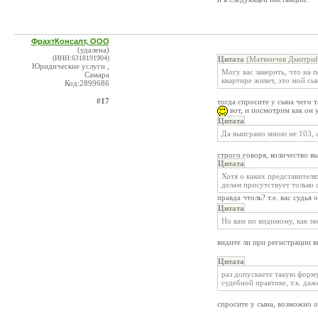
ФрахтКонсалт, ООО
(удалена)
(ИНН:6318191904)
Цитата
(Матвеичев Дмитрий
Юридические услуги ,
Могу вас заверить, что на 
Самара
квартире живет, это мой сы
Код:2899686
#17
тогда спросите у сына чего 
вот, и посмотрим как он
Цитата
Да выиграно мною не 103, а
строго говоря, количество 
Цитата
Хотя о каких представител
делам присутствует только с
правда чтоль? т.е. вас судья
Цитата
Но вам по видимому, как э
видите ли при регистрации 
Цитата
раз допускаете такую форм
судебной практике, т.к. да
спросите у сына, возможно 