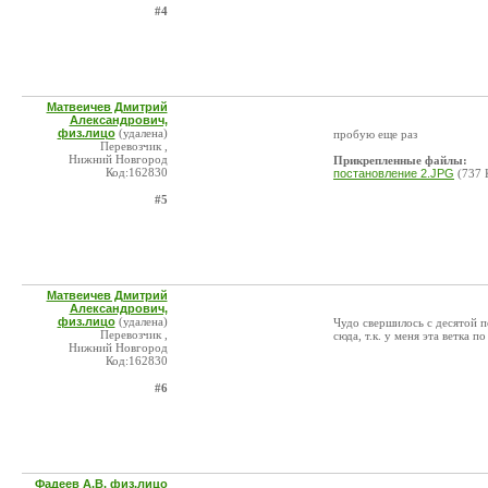
#4
Матвеичев Дмитрий
Александрович,
физ.лицо
(удалена)
пробую еще раз
Перевозчик ,
Нижний Новгород
Прикрепленные файлы:
Код:162830
постановление 2.JPG
(737 
#5
Матвеичев Дмитрий
Александрович,
физ.лицо
(удалена)
Чудо свершилось с десятой п
Перевозчик ,
сюда, т.к. у меня эта ветка п
Нижний Новгород
Код:162830
#6
Фадеев А.В. физ.лицо