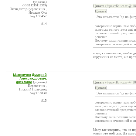
(удалена)
(ИНН:1215113359)
Цитата
(ФрахтКонсалт @ 18.
Экспедитор-перевозчик ,
Цитата
Йошкар-Ола
Код:180457
Это называется "да по фиг
#14
совершенно верно, вам любо
выигрыш одного дела ещё н
словоохотливый представит
решение
Поэтому ваша позиция может
совершенно очевидной и спр
и тут, к сожалению, необход
нарушения на месте, а в про
Матвеичев Дмитрий
Александрович,
физ.лицо
(удалена)
Цитата
(ФрахтКонсалт @ 18.
Перевозчик ,
Цитата
Нижний Новгород
Код:162830
Это называется "да по фиг
#15
совершенно верно, вам любо
выигрыш одного дела ещё н
словоохотливый представит
решение
Поэтому ваша позиция может
совершенно очевидной и спр
Могу вас заверить, что на пе
живет, это мой сын. Да выиг