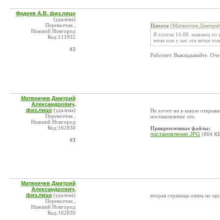
Фадеев А.В. физ.лицо
(удалена)
Перевозчик ,
Цитата
(Матвеичев Дмитрий
Нижний Новгород
Я хотела 14.08. наконец то 
Код:111932
меня или у вас эта ветка то
#2
Работает. Выкладывайте. Оче
Матвеичев Дмитрий
Александрович,
физ.лицо
(удалена)
Не хочет ни в какую открыва
Перевозчик ,
постановление это.
Нижний Новгород
Код:162830
Прикрепленные файлы:
постановление.JPG
(804 КБ
#3
Матвеичев Дмитрий
Александрович,
физ.лицо
(удалена)
вторая страница опять не пр
Перевозчик ,
Нижний Новгород
Код:162830