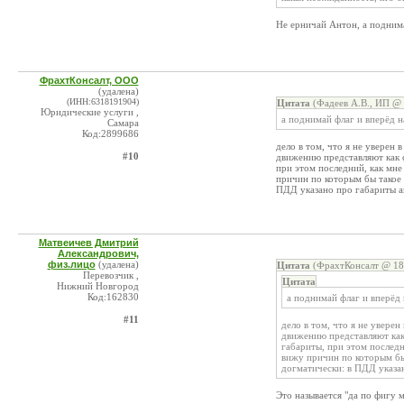
Не ерничай Антон, а подним
ФрахтКонсалт, ООО
(удалена)
(ИНН:6318191904)
Цитата
(Фадеев А.В., ИП @ 
Юридические услуги ,
а поднимай флаг и вперёд н
Самара
Код:2899686
дело в том, что я не уверен
#10
движению представляют как с
при этом последний, как мне
причин по которым бы такое 
ПДД указано про габариты ав
Матвеичев Дмитрий
Александрович,
физ.лицо
(удалена)
Цитата
(ФрахтКонсалт @ 18.
Перевозчик ,
Цитата
Нижний Новгород
Код:162830
а поднимай флаг и вперёд
#11
дело в том, что я не увере
движению представляют как 
габариты, при этом последн
вижу причин по которым бы
догматически: в ПДД указан
Это называется "да по фигу м