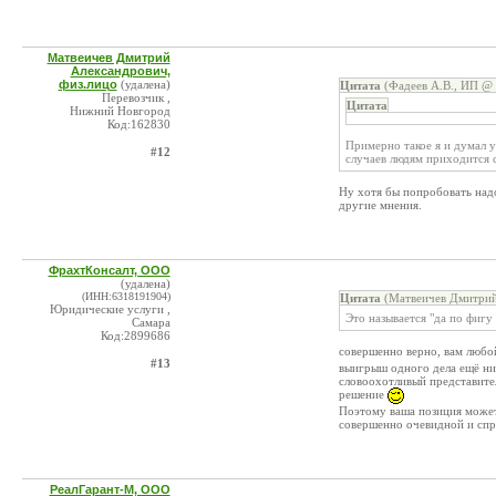
Матвеичев Дмитрий
Александрович,
физ.лицо
(удалена)
Цитата
(Фадеев А.В., ИП @ 
Перевозчик ,
Цитата
Нижний Новгород
Код:162830
Примерно такое я и думал 
#12
случаев людям приходится с
Ну хотя бы попробовать надо
другие мнения.
ФрахтКонсалт, ООО
(удалена)
(ИНН:6318191904)
Цитата
(Матвеичев Дмитрий
Юридические услуги ,
Это называется "да по фигу
Самара
Код:2899686
совершенно верно, вам любо
#13
выигрыш одного дела ещё ни
словоохотливый представите
решение
Поэтому ваша позиция может 
совершенно очевидной и спра
РеалГарант-М, ООО