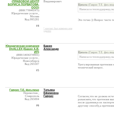
(ПРАВОВОЙ ЦЕНТР
Владимирович
БОРИСА ПОРВАТОВА,
Цитата
(Гаврис Т.Е. физ.лиц
ООО)
Написал в техподдержку,ск
(ИНН:7709492475)
Юридические услуги ,
Москва
Код:995281
Это точно )) Вопрос чисто 
#4
* контакт был изменен или
удален
Юридическая компания
Бакин
DUALLEX (Бакин А.В.
Александр
ИП)
Цитата
(Гаврис Т.Е. физ.лиц
(ИНН:540363749931)
Написал в техподдержку,ск
Юридические услуги ,
Новосибирск
Код:265507
Урегулированная претензия н
технический вопрос.
#5
Гаврис Т.Е. физ.лицо
Татьяна
Перевозчик ,
Ефимовна
Ставрополь
Гаврис
Согласен,что не должна исче
Код:265004
разъяснять,что претензия вы
после удаления,в их паспорт
#6
другому способу,а претензи