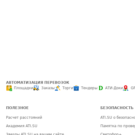
АВТОМАТИЗАЦИЯ ПЕРЕВОЗОК
Площадки
Заказы
Торги
Тендеры
АТИ-Доки
G
ПОЛЕЗНОЕ
БЕЗОПАСНОСТЬ
Расчет расстояний
ATI.SU о безопасн
Академия ATI.SU
Памятка по прове
Звезды ATI.SU на вашем сайте
Светофор+