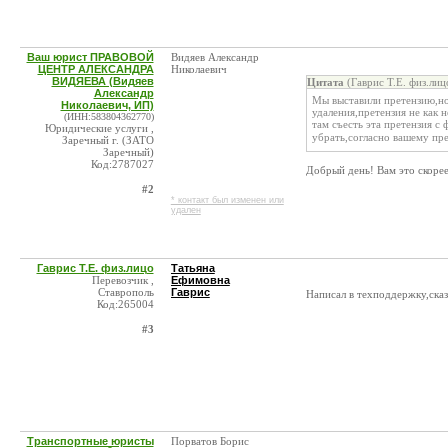
Ваш юрист ПРАВОВОЙ
Видяев Александр
ЦЕНТР АЛЕКСАНДРА
Николаевич
ВИДЯЕВА (Видяев
Цитата
(Гаврис Т.Е. физ.лиц
Александр
Мы выставили претензию,но
Николаевич, ИП)
удаления,претензия не как 
(ИНН:583804362770)
там съесть эта претензия с
Юридические услуги ,
убрать,согласно вашему пр
Заречный г. (ЗАТО
Заречный)
Код:2787027
Добрый день! Вам это скорее
#2
* контакт был изменен или
удален
Гаврис Т.Е. физ.лицо
Татьяна
Перевозчик ,
Ефимовна
Ставрополь
Гаврис
Написал в техподдержку,ска
Код:265004
#3
Транспортные юристы
Порватов Борис