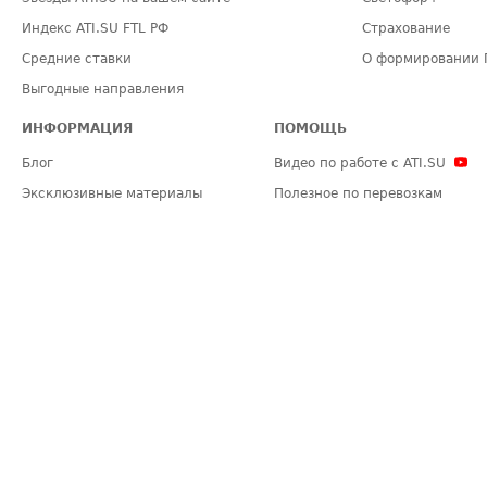
Индекс ATI.SU FTL РФ
Страхование
Средние ставки
О формировании 
Выгодные направления
ИНФОРМАЦИЯ
ПОМОЩЬ
Блог
Видео по работе с ATI.SU
Эксклюзивные материалы
Полезное по перевозкам
Политика конфиденциальности
Часто задаваемые вопросы (FA
Общие положения
Техническая информация
Карта сайта
ЗАДАТЬ ВОПРОС