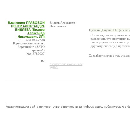
Ваш юрист ПРАВОВОЙ
Видяев Александр
ЦЕНТР АЛЕКСАНДРА
Николаевич
ВИДЯЕВА (Видяев
Цитата
(Гаврис Т.Е. физ.лиц
Александр
Согласен,что не должна исч
Николаевич, ИП)
разъяснять,что претензия в
(ИНН:583804362770)
после удаления,в их паспо
Юридические услуги ,
другому способу,а претенз
Заречный г. (ЗАТО
Заречный)
Код:2787027
Создайте тикеты в тех отдел
#7
* контакт был изменен или
удален
Администрация сайта не несет ответственности за информацию, публикуемую в ф