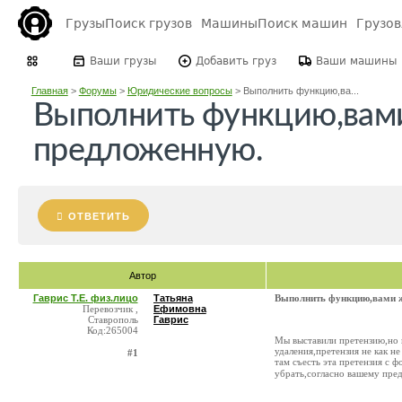
Грузы
Поиск грузов
Машины
Поиск машин
Грузо
Ваши грузы
Добавить груз
Ваши машины
Главная
>
Форумы
>
Юридические вопросы
>
Выполнить функцию,ва...
Выполнить функцию,вам
предложенную.
ОТВЕТИТЬ
Автор
Гаврис Т.Е. физ.лицо
Татьяна
Выполнить функцию,вами 
Перевозчик ,
Ефимовна
Ставрополь
Гаврис
Код:265004
Мы выставили претензию,но 
удаления,претензия не как н
#1
там съесть эта претензия с 
убрать,согласно вашему пре