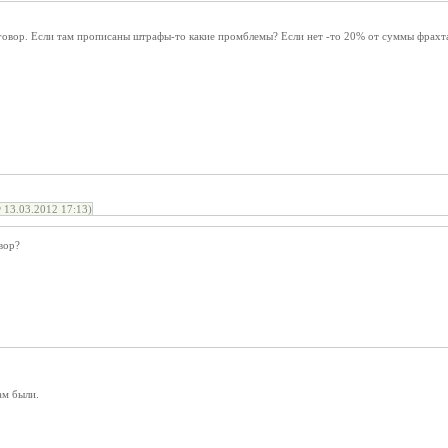
говор. Если там прописаны штрафы-то какие промблемы? Если нет -то 20% от суммы фрахта
13.03.2012 17:13)
вор?
ам были.