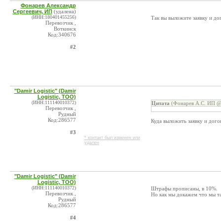
Фонарев Александр
Сергеевич, ИП
(удалена)
(ИНН:180401455256)
Так вы выложите заявку и до
Перевозчик ,
Воткинск
Код:340676
#2
"Damir Logistic" (Damir
Logistic, ТОО)
(ИНН:111140010372)
Цитата
(Фонарев А.С. ИП @ 
Перевозчик ,
Рудный
Код:286577
Куда выложить заявку и дого
#3
* контакт был изменен или
удален
"Damir Logistic" (Damir
Logistic, ТОО)
(ИНН:111140010372)
Штрафы прописаны, в 10%.
Перевозчик ,
Но как мы докажем что мы т
Рудный
Код:286577
#4