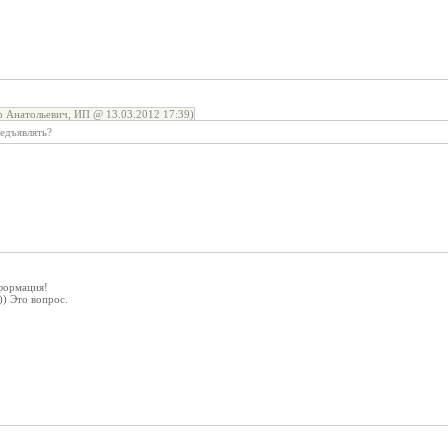
 Анатольевич, ИП @ 13.03.2012 17:39)
редъявлять?
формация!
)) Это вопрос.