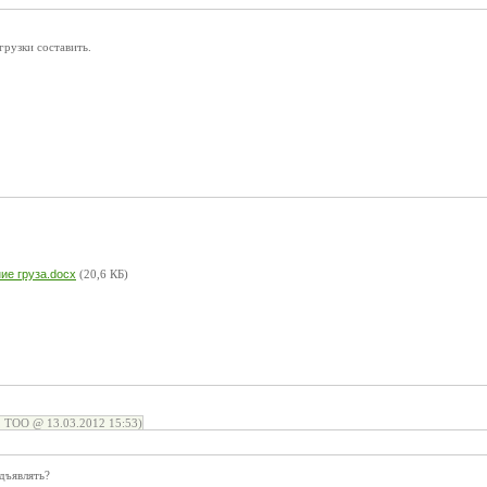
рузки составить.
ие груза.docx
(20,6 КБ)
s, ТОО @ 13.03.2012 15:53)
едъявлять?