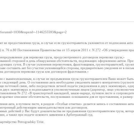
spx?forumid=1030&topicid=-1146255593&page=2
кт не предоставления груза, в случае если грузоотправитель уклоняется от подписания акта
 г) п. 76 п.80 Постановления Правительства от 15 апреля 2011 г. N 272 «Об утверждении п
 непредъявление для перевозки груза, предусмотренного договором перевозки груза;»
сованной стороной в день обнаружения обстоятельств, подлежащих оформлению актом. При 
ледующих суток. В случае уклонения перевозчиков, фрахтовщиков, грузоотправителей, грузо
аве составить акт без участия уклоняющейся стороны, предварительно уведомив ее в письм
на договором перевозки груза или договором фрахтования.»
ии с вышеизложенным, в случае не предъявления груза грузоотправителем Вами может быть
а следующий день. О составлении акта необходимо уведомить вашего контрагента (грузоотп
 почтовой связи, либо посредством личной подачи уведомления в двух экземплярах, одну 
я в двух экземплярах и подписывается уполномоченным лицом (директор, лицо уполномочен
остановления № 272 «В транспортной накладной, заказе-наряде, путевом листе и сопроводи
я краткое описание обстоятельств, послуживших основанием для ее проставления, и размер
ения акта, в путевом листе, в разделе «Особые отметки» делается запись о составлении акта
мотренный действующим законодательством или договором.
нных действий у Вас будут доказательства не предъявления грузоотправителем груза, кото
зии, а также при подаче искового заявления в Арбитражный суд.
ртнёрство Petrogradsky Urist.