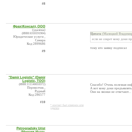
#8
ФрахтКонсалт, ООО
(удалена)
(ИНН:6318191904)
Цитата
(Малицкий Владимир
Юридические услуги ,
если не секрет кому доки п
Самара
Код:2899686
тому кто заявку подписал
#9
"Damir Logistic" (Damir
Logistic, ТОО)
(ИНН:111140010372)
Спасибо! Очень полезная ин
Перевозчик ,
А вот кому доки предъявлять
Рудный
Они на звонки не отвечают...
Код:286577
#10
* контакт был изменен или
удален
Petrogradsky Urist
(Мамаев Игорь