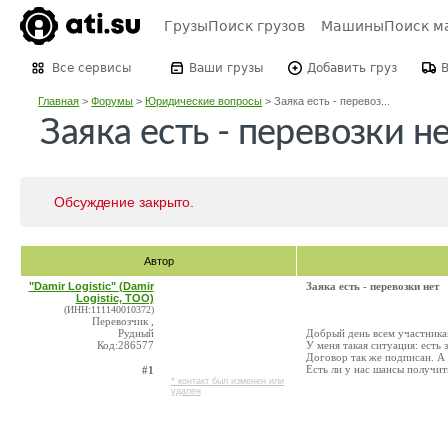
Грузы
Поиск грузов
Машины
Поиск м
Все сервисы
Ваши грузы
Добавить груз
Главная
>
Форумы
>
Юридические вопросы
>
Заяка есть - перевоз...
Заяка есть - перевозки н
Обсуждение закрыто.
Автор
"Damir Logistic" (Damir
Заяка есть - перевозки нет
Logistic, ТОО)
(ИНН:111140010372)
Перевозчик ,
Рудный
Добрый день всем участника
Код:286577
У меня такая ситуация: есть 
Договор так же подписан. А 
Есть ли у нас шансы получит
#1
* контакт был изменен или
удален