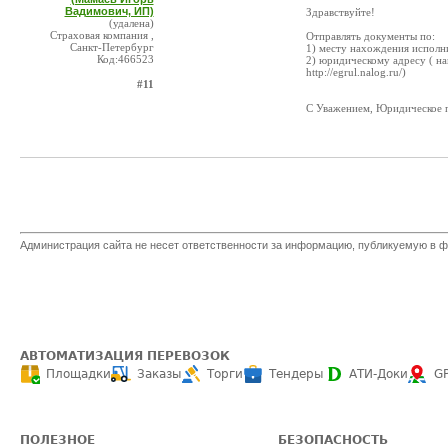
Вадимович, ИП)
Здравствуйте!
(удалена)
Страховая компания ,
Отправлять документы по:
Санкт-Петербург
1) месту нахождения исполни
Код:466523
2) юридическому адресу ( н
http://egrul.nalog.ru/)
#11
С Уважением, Юридическое п
Администрация сайта не несет ответственности за информацию, публикуемую в ф
АВТОМАТИЗАЦИЯ ПЕРЕВОЗОК
Площадки
Заказы
Торги
Тендеры
АТИ-Доки
G
ПОЛЕЗНОЕ
БЕЗОПАСНОСТЬ