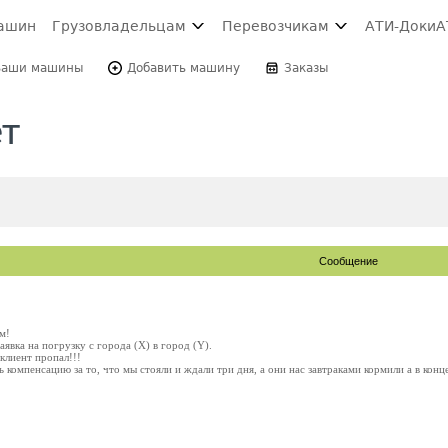
ашин
Грузовладельцам
Перевозчикам
АТИ-Доки
А
Ваши машины
Добавить машину
Заказы
ет
Сообщение
м!
заявка на погрузку с города (X) в город (Y).
клиент пропал!!!
ь компенсацию за то, что мы стояли и ждали три дня, а они нас завтраками кормили а в кон