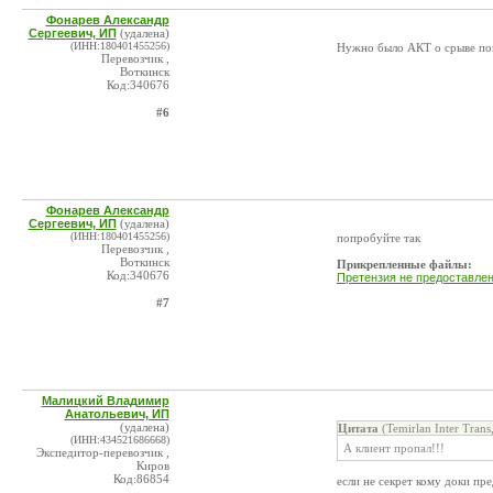
Фонарев Александр
Сергеевич, ИП
(удалена)
(ИНН:180401455256)
Нужно было АКТ о срыве пог
Перевозчик ,
Воткинск
Код:340676
#6
Фонарев Александр
Сергеевич, ИП
(удалена)
(ИНН:180401455256)
попробуйте так
Перевозчик ,
Воткинск
Прикрепленные файлы:
Код:340676
Претензия не предоставлен
#7
Малицкий Владимир
Анатольевич, ИП
(удалена)
Цитата
(Temirlan Inter Tran
(ИНН:434521686668)
А клиент пропал!!!
Экспедитор-перевозчик ,
Киров
Код:86854
если не секрет кому доки пр