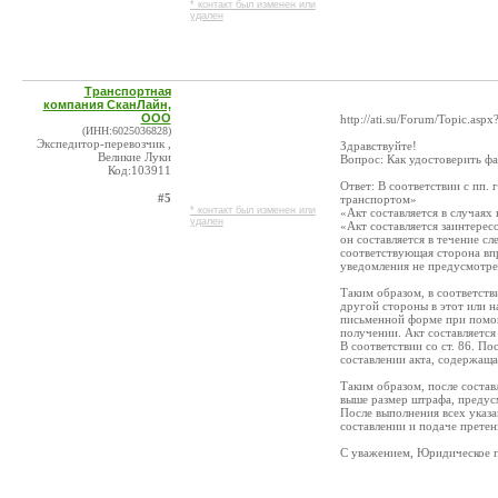
* контакт был изменен или
удален
Транспортная
компания СканЛайн,
ООО
http://ati.su/Forum/Topic.a
(ИНН:6025036828)
Экспедитор-перевозчик ,
Здравствуйте!
Великие Луки
Вопрос: Как удостоверить фа
Код:103911
Ответ: В соответствии с пп.
#5
транспортом»
* контакт был изменен или
«Акт составляется в случаях
удален
«Акт составляется заинтере
он составляется в течение с
соответствующая сторона впр
уведомления не предусмотре
Таким образом, в соответств
другой стороны в этот или н
письменной форме при помощи
получении. Акт составляетс
В соответствии со ст. 86. П
составлении акта, содержаща
Таким образом, после составл
выше размер штрафа, предус
После выполнения всех указа
составлении и подаче претен
С уважением, Юридическое па