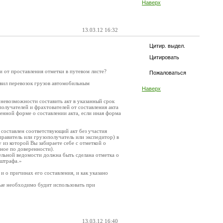
Наверх
13.03.12 16:32
Цитир. выдел.
Цитировать
 и от проставления отметки в путевом листе?
Пожаловаться
равил перевозок грузов автомобильным
Наверх
невозможности составить акт в указанный срок
получателей и фрахтователей от составления акта
енной форме о составлении акта, если иная форма
 составлен соответствующий акт без участия
равитель или грузополучатель или экспедитор) в
из которой Вы забираете себе с отметкой о
ное по доверенности).
тельной ведомости должна быть сделана отметка о
 штрафа.»
 и о причинах его составления, и как указано
рые необходимо будит использовать при
13.03.12 16:40