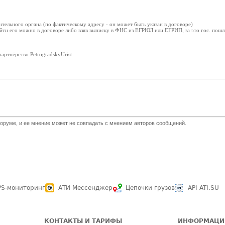
тельного органа (по фактическому адресу - он может быть указан в договоре)
айти его можно в договоре либо взяв выписку в ФНС из ЕГРЮЛ или ЕГРИП, за это гос. пош
артнёрство PetrogradskyUrist
оруме, и ее мнение может не совпадать с мнением авторов сообщений.
PS-мониторинг
АТИ Мессенджер
Цепочки грузов
API ATI.SU
КОНТАКТЫ И ТАРИФЫ
ИНФОРМАЦИ