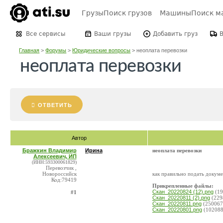
Грузы
Поиск грузов
Машины
Поиск м
Все сервисы
Ваши грузы
Добавить груз
Главная
>
Форумы
>
Юридические вопросы
>
неоплата перевозки
неоплата перевозки
ОТВЕТИТЬ
Автор
Бражкин Владимир
Ирина
неоплата перевозки
Алексеевич, ИП
(ИНН:593300061829)
Перевозчик ,
Новороссийск
как правильно подать докуме
Код:79419
Прикрепленные файлы:
Скан_20220824 (12).png
(19
#1
Скан_20220811 (2).png
(229
Скан_20220811.png
(250067
Скан_20220801.png
(102088