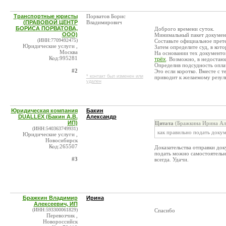
Транспортные юристы
Порватов Борис
(ПРАВОВОЙ ЦЕНТР
Владимирович
БОРИСА ПОРВАТОВА,
Доброго времени суток.
ООО)
Минимальный пакет документо
(ИНН:7709492475)
Составьте официальное прете
Юридические услуги ,
Затем определите суд, в кот
Москва
На основании тех документов
Код:995281
трёх
. Возможно, в недостаю
Определив подсудность оплач
#2
Это если коротко. Вместе с 
* контакт был изменен или
приводит к желаемому резуль
удален
Юридическая компания
Бакин
DUALLEX (Бакин А.В.
Александр
ИП)
Цитата
(Бражкина Ирина Але
(ИНН:540363749931)
как правильно подать докум
Юридические услуги ,
Новосибирск
Код:265507
Доказательства отправки док
подать можно самостоятельно
#3
всегда. Удачи.
Бражкин Владимир
Ирина
Алексеевич, ИП
(ИНН:593300061829)
Спасибо
Перевозчик ,
Новороссийск