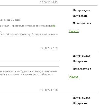
30.08.22 16:23
Цитир. выдел.
Цитировать
ли денег 30 дней.
Пожаловаться
е нельзя - прикреплено только две страницы
из
Наверх
д.
лучше обратитесь к юристу. Самолечение не всегда
30.08.22 22:29
Цитир. выдел.
Цитировать
Пожаловаться
оятельно, если не будет оплаты-в суд документы
ования и возмещаться должником. Выбор есть
Наверх
31.08.22 07:28
Цитир. выдел.
Цитировать