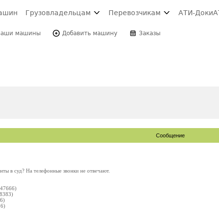
ашин
Грузовладельцам
Перевозчикам
АТИ-Доки
А
Ваши машины
Добавить машину
Заказы
Сообщение
нты в суд? На телефонные звонки не отвечают.
47666)
8383)
6)
6)