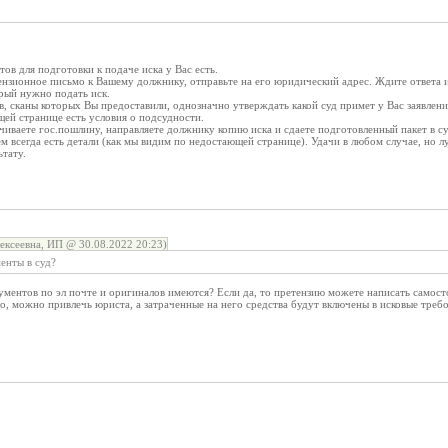
в для подготовки к подаче иска у Вас есть.
нзионное письмо к Вашему должнику, отправьте на его юридический адрес. Ждите ответа и
орый нужно подать иск.
, сканы которых Вы предоставили, однозначно утверждать какой суд примет у Вас заявлени
щей странице есть условия о подсудности.
иваете гос.пошлину, направляете должнику копию иска и сдаете подготовленный пакет в су
тем всегда есть детали (как мы видим по недостающей странице). Удачи в любом случае, но 
тату.
ксеевна, ИП @ 30.08.2022 20:23)
енты в суд?
ументов по эл почте и оригиналов имеются? Если да, то претензию можете написать самост
, можно привлечь юриста, а затраченные на него средства будут включены в исковые треб