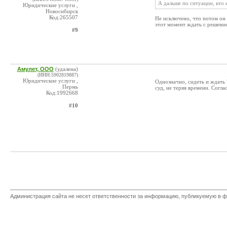
А дальше по ситуации, кто 
Юридические услуги ,
Новосибирск
Код:265507
Не исключено, что потом он 
этот момент ждать с решение
#9
Амулет, ООО
(удалена)
(ИНН:5902819887)
Юридические услуги ,
Однозначно, сидеть и ждать "
Пермь
суд, не теряя времени. Согл
Код:1992668
#10
Администрация сайта не несет ответственности за информацию, публикуемую в ф