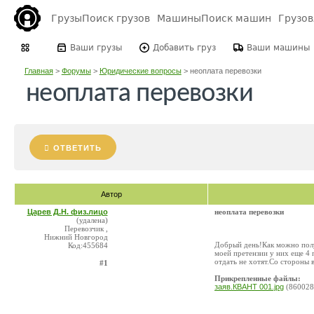
Грузы
Поиск грузов
Машины
Поиск машин
Грузо
Ваши грузы
Добавить груз
Ваши машины
Главная
>
Форумы
>
Юридические вопросы
>
неоплата перевозки
неоплата перевозки
ОТВЕТИТЬ
Автор
Царев Д.Н. физ.лицо
неоплата перевозки
(удалена)
Перевозчик ,
Нижний Новгород
Добрый день!Как можно полу
Код:455684
моей претензии у них еще 4
отдать не хотят.Со стороны 
#1
Прикрепленные файлы:
заяв.КВАНТ 001.jpg
(860028