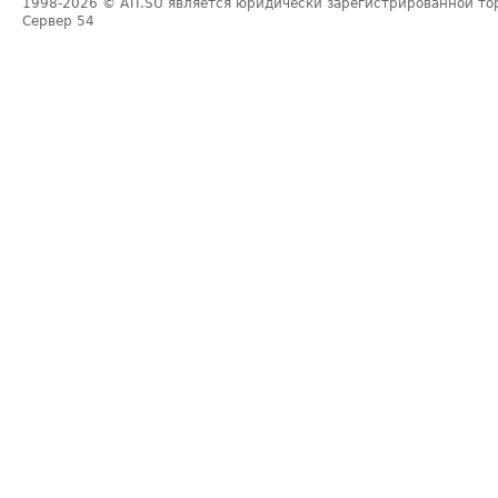
1998-2026
© ATI.SU является юридически зарегистрированной то
Сервер
54