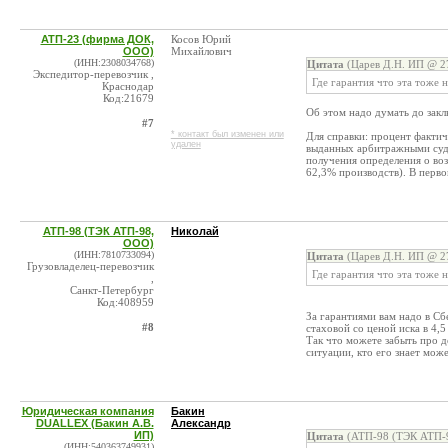
АТП-23 (фирма ДОК,
Косов Юрий
ООО)
Михайлович
(ИНН:2308034768)
Цитата
(Царев Д.Н. ИП @ 27
Экспедитор-перевозчик ,
Где гарантия что эта тоже н
Краснодар
Код:21679
Об этом надо думать до закл
#7
* контакт был изменен или
Для справки: процент факти
удален
выданных арбитражными судам
получения определения о во
62,3% производств). В перво
АТП-98 (ТЭК АТП-98,
Николай
ООО)
(ИНН:7810733094)
Цитата
(Царев Д.Н. ИП @ 27
Грузовладелец-перевозчик
Где гарантия что эта тоже 
,
Санкт-Петербург
Код:408959
За гарантиями вам надо в Сбе
#8
стаховой со ценой иска в 4,5
Так что можете забыть про д
ситуации, кто его знает мож
Юридическая компания
Бакин
DUALLEX (Бакин А.В.
Александр
ИП)
Цитата
(АТП-98 (ТЭК АТП-9
(ИНН:540363749931)