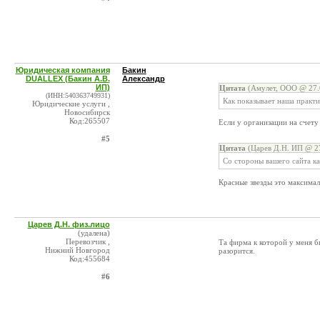
Юридическая компания
Бакин
DUALLEX (Бакин А.В.
Александр
ИП)
Цитата
(Амулет, ООО @ 27.
(ИНН:540363749931)
Как показывает наша практик
Юридические услуги ,
Новосибирск
Код:265507
Если у организации на счету
#5
Цитата
(Царев Д.Н. ИП @ 27
Со стороны вашего сайта к
Красные звезды это максимал
Царев Д.Н. физ.лицо
(удалена)
Перевозчик ,
Та фирма к которой у меня бы
Нижний Новгород
разорится.
Код:455684
#6