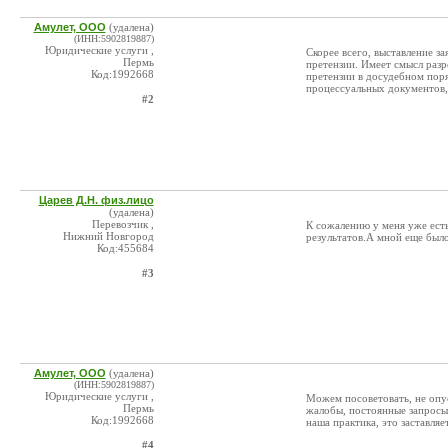
Амулет, ООО
(удалена)
(ИНН:5902819887)
Юридические услуги ,
Скорее всего, выставление за
Пермь
претензии. Имеет смысл разр
Код:1992668
претензии в досудебном пор
процессуальных документов,
#2
Царев Д.Н. физ.лицо
(удалена)
Перевозчик ,
К сожалению у меня уже ест
Нижний Новгород
результатов.А мной еще было
Код:455684
#3
Амулет, ООО
(удалена)
(ИНН:5902819887)
Юридические услуги ,
Можем посоветовать, не опус
Пермь
жалобы, постоянные запросы,
Код:1992668
наша практика, это заставляе
#4