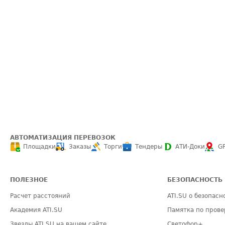
АВТОМАТИЗАЦИЯ ПЕРЕВОЗОК
Площадки
Заказы
Торги
Тендеры
АТИ-Доки
G
ПОЛЕЗНОЕ
БЕЗОПАСНОСТЬ
Расчет расстояний
ATI.SU о безопасн
Академия ATI.SU
Памятка по прове
Звезды ATI.SU на вашем сайте
Светофор+