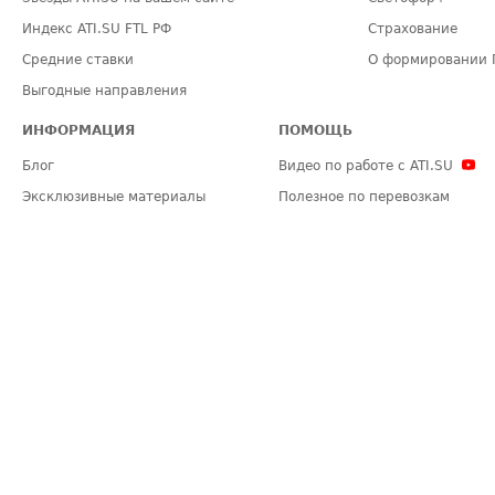
Индекс ATI.SU FTL РФ
Страхование
Средние ставки
О формировании 
Выгодные направления
ИНФОРМАЦИЯ
ПОМОЩЬ
Блог
Видео по работе с ATI.SU
Эксклюзивные материалы
Полезное по перевозкам
Политика конфиденциальности
Часто задаваемые вопросы (FA
Общие положения
Техническая информация
Карта сайта
ЗАДАТЬ ВОПРОС