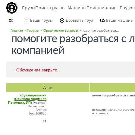
Грузы
Поиск грузов
Машины
Поиск машин
Грузо
Ваши грузы
Добавить груз
Ваши машины
Главная
>
Форумы
>
Юридические вопросы
>
помогите разобраться...
помогите разобраться с 
компанией
Обсуждение закрыто.
Автор
грузоперевозки
помогите разобраться с ли
(Осипова Людмила
Петровна, ИП)
(удалена)
Перевозчик ,
незаконно расторгла договор
Ачинск
отзовитесь
Код:180820
#1