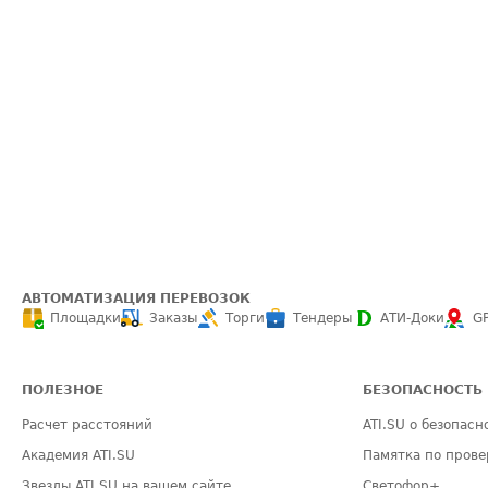
АВТОМАТИЗАЦИЯ ПЕРЕВОЗОК
Площадки
Заказы
Торги
Тендеры
АТИ-Доки
G
ПОЛЕЗНОЕ
БЕЗОПАСНОСТЬ
Расчет расстояний
ATI.SU о безопасн
Академия ATI.SU
Памятка по прове
Звезды ATI.SU на вашем сайте
Светофор+