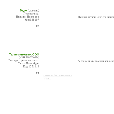
Вадо
(удалена)
Перевозчик ,
Нижний Новгород
Нужны детали...ничего непон
Код:938197
#2
Талисман-Авто, ООО
(ИНН:5607020374)
Экспедитор-перевозчик ,
А вас они уведомили как о р
Санкт-Петербург
Код:1251114
#3
* контакт был изменен или
удален