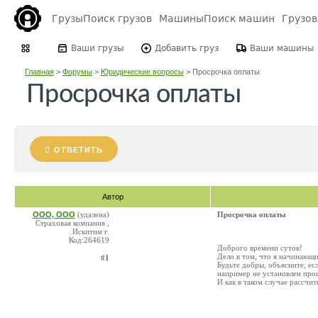
Грузы
Поиск грузов
Машины
Поиск машин
Грузо
Ваши грузы
Добавить груз
Ваши машины
Главная
>
Форумы
>
Юридические вопросы
>
Просрочка оплаты
Просрочка оплаты
ОТВЕТИТЬ
Автор
ООО, ООО
(удалена)
Просрочка оплаты
Страховая компания ,
Искитим г.
Код:264619
Доброго времени суток!
Дело в том, что я начинающи
#1
Будьте добры, объясните, ес
например не установлен проц
И как в таком случае рассчи