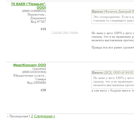
ТК BAER ("Премьер",
ООО)
(ИНН:5249088316)
Цитата
(Филатов Дмитрий Ва
Перевозчик ,
Это стопроцентно. Если в д
Дзержинск
считаем со следющего дня,о
Код:97567
#19
* контакт был удален
Не знаю у кого 100% у кого 
сказала, что я не правильно 
момента выставления претен
Правда иск все равно удовлет
ФрахтКонсалт, ООО
(удалена)
(ИНН:6318191904)
Цитата
(ДСД, ООО @ 04.02.
Юридические услуги ,
Не знаю у кого 100% у кого
Самара
сказала, что я не правильно
Код:2899686
момента выставления прете
#20
я сам могу с бодуна много ч
« Предыдущая
1
2
Следующая »