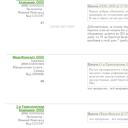
Компания, ООО
(ИНН:5259104253)
Цитата
(ООО, ООО @ 27.01.
Экспедитор ,
Будьте добры, объясните, е
Нижний Новгород
например не установлен пр
Код:1251187
И как в таком случае рассч
#7
* контакт был удален
Действительно, за основу бе
берется сума не оплаты без
обращения, делится на 365 д
дней, т.е 31 не берется) Ко
прибавив к этой дате 7 дней 
ФрахтКонсалт, ООО
(удалена)
(ИНН:6318191904)
Цитата
(1-я Транспортная, 
Юридические услуги ,
Расчет производится в след
Самара
процент ставки рефинансир
Код:2899686
количество просроченных дн
просроченных дней берется 
#8
РФ)
что интересно - всё неправи
1-я Транспортная
Компания, ООО
(ИНН:5259104253)
Цитата
(ФрахтКонсалт @ 27.
Экспедитор ,
что интересно - всё неправ
Нижний Новгород
Код:1251187