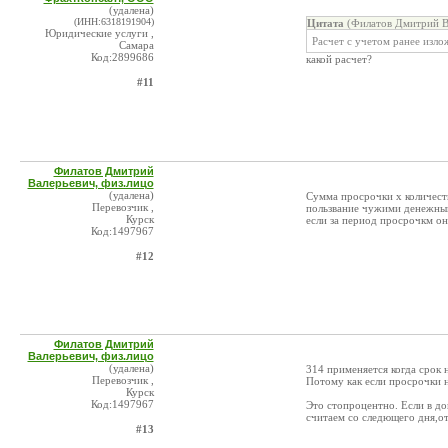
(удалена)
(ИНН:6318191904)
Цитата
(Филатов Дмитрий Ва
Юридические услуги ,
Расчет с учетом ранее изло
Самара
Код:2899686
какой расчет?
#11
Филатов Дмитрий
Валерьевич, физ.лицо
(удалена)
Сумма просрочки х количест
Перевозчик ,
пользвание чужими денежными
Курск
если за период просрочкм он
Код:1497967
#12
Филатов Дмитрий
Валерьевич, физ.лицо
(удалена)
314 применяется когда срок н
Перевозчик ,
Потому как если просрочки н
Курск
Код:1497967
Это стопроцентно. Если в до
считаем со следющего дня,от
#13