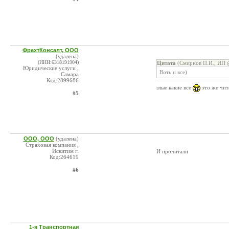
ФрахтКонсалт, ООО
(удалена)
(ИНН:6318191904)
Цитата
(Смирнов П.И., ИП @
Юридические услуги ,
Воть и все)
Самара
Код:2899686
злые какие все
это же чит
#5
ООО, ООО
(удалена)
Страховая компания ,
Искитим г.
И прочитали
Код:264619
#6
1-я Транспортная