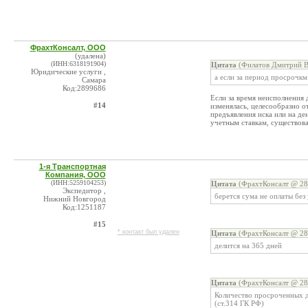
ФрахтКонсалт, ООО
(удалена)
(ИНН:6318191904)
Цитата
(Филатов Дмитрий Ва
Юридические услуги ,
а если за период просрочкм
Самара
Код:2899686
Если за время неисполнения 
#14
изменялась, целесообразно о
предъявления иска или на де
учетным ставкам, существова
1-я Транспортная
Компания, ООО
(ИНН:5259104253)
Цитата
(ФрахтКонсалт @ 28.
Экспедитор ,
берется сума не оплаты без
Нижний Новгород
Код:1251187
#15
* контакт был удален
Цитата
(ФрахтКонсалт @ 28.
делится на 365 дней
Цитата
(ФрахтКонсалт @ 28.
Количество просроченных дн
(ст.314 ГК РФ)