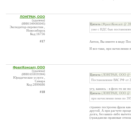
ЛОНГРАН, ООО
(удалена)
(ИНН:5404365045)
Цитата
(ФрахтКонсалт @ 28.
Экспедитор-перевозчик ,
уже с НДС быо постановлен
Новосибирск
Код:16756
#17
Антон, Вы имеете в виду По
И все-таки, при начислении 
ФрахтКонсалт, ООО
(удалена)
(ИНН:6318191904)
Цитата
(ЛОНГРАН, ООО @ 0
Юридические услуги ,
Постановление ВАС РФ от 
Самара
Код:2899686
угу, кажись - я фсех-то не п
#18
Цитата
(ЛОНГРАН, ООО @ 0
при начислении пени по 39
странно построена фраза как-
другой. А при расчете проц
долга, без каких-либо вычет
(гражданско-правовые отнош