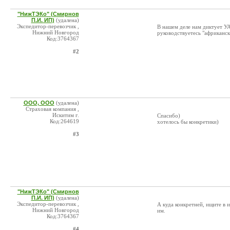
"НижТЭКо" (Смирнов
П.И. ИП)
(удалена)
Экспедитор-перевозчик ,
В нашем деле нам диктует УА
Нижний Новгород
руководствуетесь "африканс
Код:3764367
#2
ООО, ООО
(удалена)
Страховая компания ,
Искитим г.
Спасибо)
Код:264619
хотелось бы конкретики)
#3
"НижТЭКо" (Смирнов
П.И. ИП)
(удалена)
Экспедитор-перевозчик ,
А куда конкретней, ищите в и
Нижний Новгород
им.
Код:3764367
#4