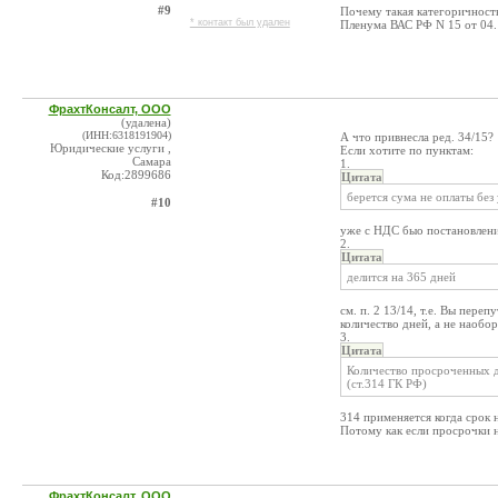
#9
Почему такая категоричност
* контакт был удален
Пленума ВАС РФ N 15 от 04.
ФрахтКонсалт, ООО
(удалена)
(ИНН:6318191904)
А что привнесла ред. 34/15?
Юридические услуги ,
Если хотите по пунктам:
Самара
1.
Код:2899686
Цитата
берется сума не оплаты без
#10
уже с НДС быо постановление
2.
Цитата
делится на 365 дней
см. п. 2 13/14, т.е. Вы пере
количество дней, а не наобор
3.
Цитата
Количество просроченных дн
(ст.314 ГК РФ)
314 применяется когда срок н
Потому как если просрочки н
ФрахтКонсалт, ООО