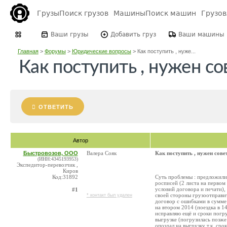
Грузы
Поиск грузов
Машины
Поиск машин
Грузо
Ваши грузы
Добавить груз
Ваши машины
Главная
>
Форумы
>
Юридические вопросы
>
Как поступить , нуже...
Как поступить , нужен со
ОТВЕТИТЬ
Автор
Быстровозов, ООО
Валера Сояк
Как поступить , нужен сове
(ИНН:4345193953)
Экспедитор-перевозчик ,
Киров
Код:31892
Суть проблемы : предложили 
росписей (2 листа на первом
условий договора и печати), 
#1
своей стороны грузоотправит
* контакт был удален
договор с ошибками в сумме
на втором 2014 (поездка в 14
исправляю ещё и сроки погруз
выгрузке (погрузилась позже
опоздал на выгрузку т.к. сро