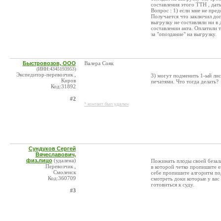
составления этого ТТН , даты
Вопрос : 1) если мне не пре
Получается что заключил дог
выгрузку не составляли ни в
составлении акта. Оплатили 
за "опоздание" на выгрузку.
Быстровозов, ООО
Валера Сояк
(ИНН:4345193953)
Экспедитор-перевозчик ,
3) могут подменить 1-ый лис
Киров
печатями. Что тогда делать?
Код:31892
#2
* контакт был удален
Сундуков Сергей
Вячеславович,
физ.лицо
(удалена)
Пожинать плоды своей безал
Перевозчик ,
в которой четко пропишите е
Смоленск
себе пропишите алгоритм по
Код:360709
смотреть доки которые у вас 
готовиться к суду.
#3