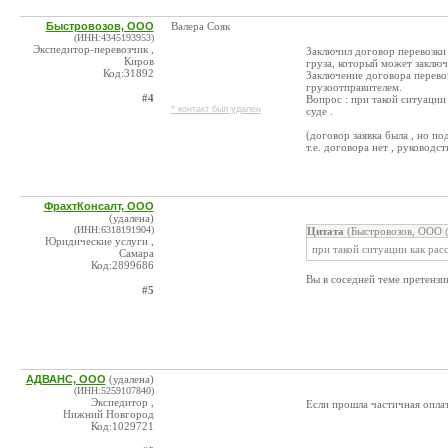
Быстровозов, ООО
Валера Сояк
(ИНН:4345193953)
Экспедитор-перевозчик ,
Заключил договор перевозки 
Киров
груза, который может заключ
Код:31892
Заключение договора перево
грузоотправителем.
#4
Вопрос : при такой ситуации
* контакт был удален
суде .
(договор заявка была , но п
т.е. договора нет , руководс
ФрахтКонсалт, ООО
(удалена)
(ИНН:6318191904)
Цитата
(Быстровозов, ООО @
Юридические услуги ,
при такой ситуации как рас
Самара
Код:2899686
Вы в соседней теме претензию
#5
АДВАНС, ООО
(удалена)
(ИНН:5259107840)
Экспедитор ,
Если прошла частичная оплат
Нижний Новгород
Код:1029721