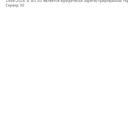
1998-2026
© ATI.SU является юридически зарегистрированной то
Сервер
30