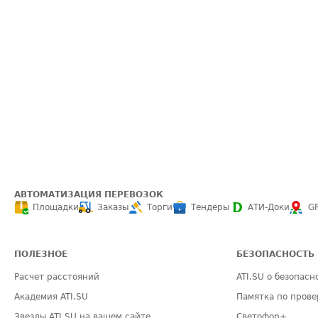
АВТОМАТИЗАЦИЯ ПЕРЕВОЗОК
Площадки
Заказы
Торги
Тендеры
АТИ-Доки
G
ПОЛЕЗНОЕ
БЕЗОПАСНОСТЬ
Расчет расстояний
ATI.SU о безопасн
Академия ATI.SU
Памятка по прове
Звезды ATI.SU на вашем сайте
Светофор+