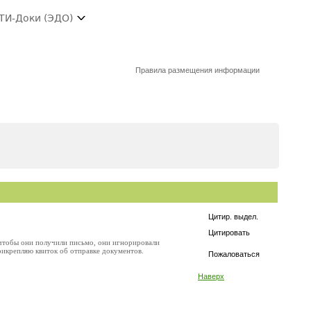
ТИ-Доки (ЭДО)
Правила размещения информации
Цитир. выдел.
Цитировать
 чтобы они получили письмо, они игнорировали
рикрепляю квиток об отправке документов.
Пожаловаться
Наверх