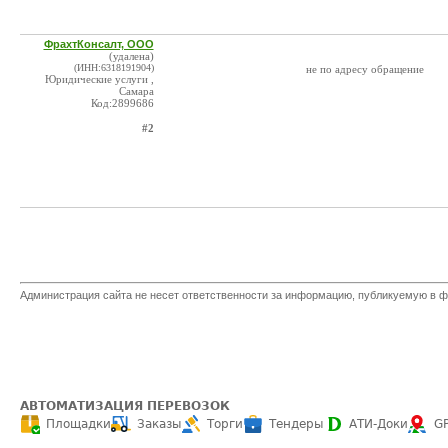
ФрахтКонсалт, ООО
(удалена)
(ИНН:6318191904)
не по адресу обращение
Юридические услуги ,
Самара
Код:2899686
#2
Администрация сайта не несет ответственности за информацию, публикуемую в ф
АВТОМАТИЗАЦИЯ ПЕРЕВОЗОК
Площадки
Заказы
Торги
Тендеры
АТИ-Доки
G