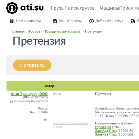
Грузы
Поиск грузов
Машины
Поиск м
Все сервисы
Ваши грузы
Добавить груз
Главная
>
Форумы
>
Юридические вопросы
>
Претензия
Претензия
ОТВЕТИТЬ
Автор
Авто Трансфер, ООО
Анна
Претензия
(ИНН:6230079687)
Грузовладелец-перевозчик
,
Рязань
Добрый день Прошу рассмотр
Код:572686
Мы за неоплату остатка ,выс
24.12.16 код 3900390406212
#1
Прикрепленные файлы:
* контакт был изменен или
удален
img349.jpg
(296562)
Заявка (8).jpg
(1329015)
Заявка (7).jpg
(1580755)