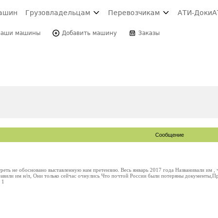
ашин
Грузовладельцам
Перевозчикам
АТИ-Доки
А
Ваши машины
Добавить машину
Заказы
Сообщение
еть не обосновано выставленную нам претензию. Весь январь 2017 года Названивали им ,
тавили им н/п, Они только сейчас очнулись Что почтой России были потеряны документы,П
 1