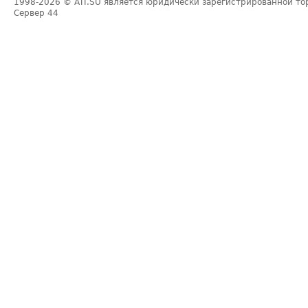
1998-2026
© ATI.SU является юридически зарегистрированной то
Сервер
44