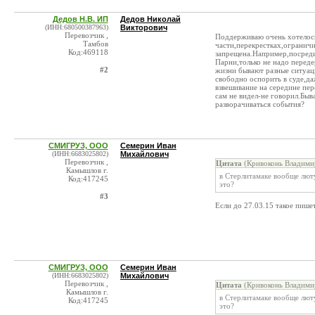
Дедов Н.В. ИП
Дедов Николай
(ИНН:680500387963)
Викторович
Перевозчик ,
Поддерживаю очень хотелос
Тамбов
части,перекрестках,ограничи
Код:469118
запрещена.Например,посреди
Парни,только не надо передер
#2
жизни бывают разные ситуац
свободно оспорить в суде,да
взвешивание на середине пер
сам не видел-не говорил.Быв
разворачиваться события?
СМИГРУЗ, ООО
Семерин Иван
(ИНН:6683025802)
Михайлович
Перевозчик ,
Цитата
(Кривоконь Владими
Камышлов г.
в Стерлитамаке вообще люту
Код:417245
это?
#3
Если до 27.03.15 такое пишет
СМИГРУЗ, ООО
Семерин Иван
(ИНН:6683025802)
Михайлович
Перевозчик ,
Цитата
(Кривоконь Владими
Камышлов г.
в Стерлитамаке вообще люту
Код:417245
это?