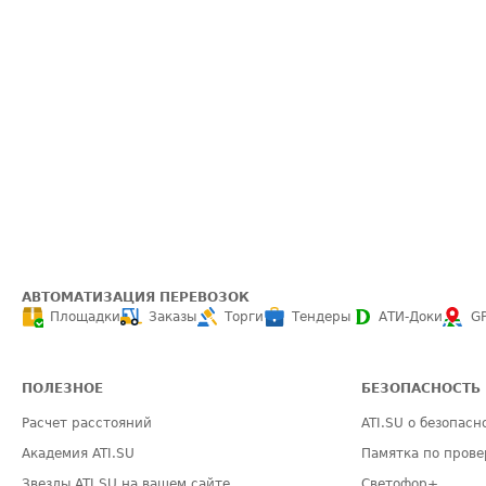
АВТОМАТИЗАЦИЯ ПЕРЕВОЗОК
Площадки
Заказы
Торги
Тендеры
АТИ-Доки
G
ПОЛЕЗНОЕ
БЕЗОПАСНОСТЬ
Расчет расстояний
ATI.SU о безопасн
Академия ATI.SU
Памятка по прове
Звезды ATI.SU на вашем сайте
Светофор+