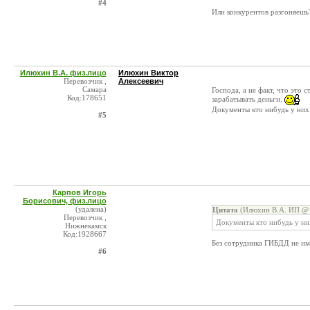
#4
Или конкурентов разгоняешь
Илюхин В.А. физ.лицо
Илюхин Виктор
Перевозчик ,
Алексеевич
Самара
Господа, а не факт, что это 
Код:178651
зарабатывать деньги.
Документы кто нибудь у них
#5
Карпов Игорь
Борисович, физ.лицо
(удалена)
Цитата
(Илюхин В.А. ИП @ 
Перевозчик ,
Документы кто нибудь у ни
Нижнекамск
Код:1928667
Без сотрудника ГИБДД не им
#6