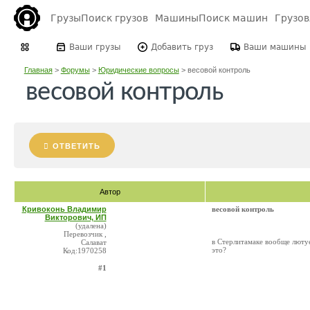
Грузы
Поиск грузов
Машины
Поиск машин
Грузо
Ваши грузы
Добавить груз
Ваши машины
Главная
>
Форумы
>
Юридические вопросы
>
весовой контроль
весовой контроль
ОТВЕТИТЬ
Автор
Кривоконь Владимир
весовой контроль
Викторович, ИП
(удалена)
Перевозчик ,
в Стерлитамаке вообще лютуе
Салават
это?
Код:1970258
#1