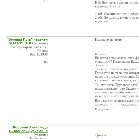
НО: Водитель должен понимат
выгрузке. Из них:
1-ый. Служит основанием для
2-ой. По закону, вкупе с пу
водителю.
"Верный Путь" изменен
Немного по теме.
"ДАГАЗ", ООО
(удалена)
Экспедитор-перевозчик ,
Москва
Ко всем.
Код:104930
Вы когда оформляете счёт-фа
указан кто? Правильно, Ваша
#5
Заказчик.
Так вот, интересно получает
Грузоотправитель при оформл
первое лицо является лишь 
юристом....полная чушь, к 
Так что есть "Грузовладелец"
парадоксально - это Экспедит
соответственно обязаны сами
интересно - кто нибудь из 
Ведь фактически(как выяснил
загрузки и т.п.) и складывает
Раздумья...
Коровин Александр
Витальевич, физ.лицо
(удалена)
Цитата
Перевозчик ,