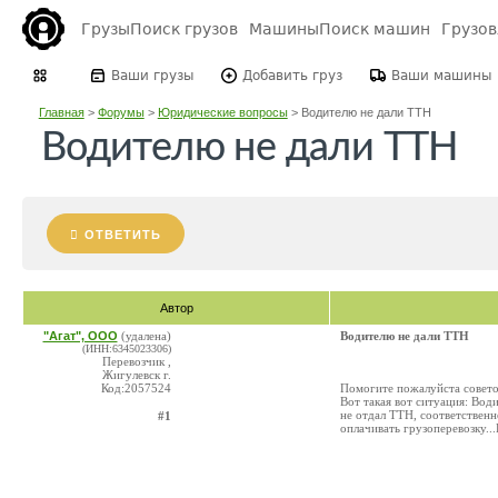
Грузы
Поиск грузов
Машины
Поиск машин
Грузо
Ваши грузы
Добавить груз
Ваши машины
Главная
>
Форумы
>
Юридические вопросы
>
Водителю не дали ТТН
Водителю не дали ТТН
ОТВЕТИТЬ
Автор
"Агат", ООО
(удалена)
Водителю не дали ТТН
(ИНН:6345023306)
Перевозчик ,
Жигулевск г.
Код:2057524
Помогите пожалуйста совет
Вот такая вот ситуация: Води
не отдал ТТН, соответственн
#1
оплачивать грузоперевозку..