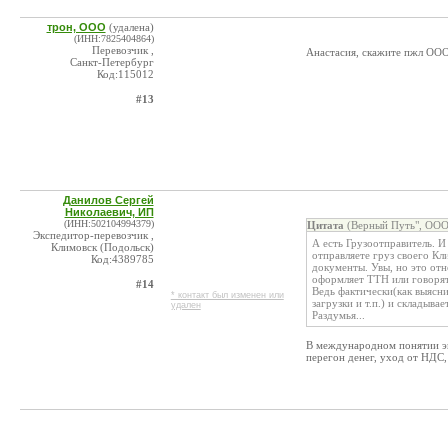
трон, ООО
(удалена)
(ИНН:7825404864)
Перевозчик ,
Анастасия, скажите пжл ООО
Санкт-Петербург
Код:115012
#13
Данилов Сергей
Николаевич, ИП
(ИНН:502104994379)
Цитата
(Верный Путь", ООО
Экспедитор-перевозчик ,
А есть Грузоотправитель. И
Климовск (Подольск)
отправляете груз своего Кл
Код:4389785
документы. Увы, но это отн
оформляет ТТН или говорят
#14
Ведь фактически(как выясни
* контакт был изменен или
загрузки и т.п.) и складывае
удален
Раздумья...
В международном понятии экс
перегон денег, уход от НДС,