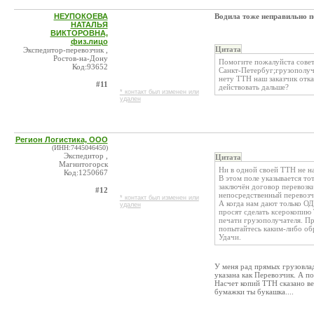
НЕУПОКОЕВА
Водила тоже неправильно п
НАТАЛЬЯ
ВИКТОРОВНА,
физ.лицо
Цитата
Экспедитор-перевозчик ,
Ростов-на-Дону
Помогите пожалуйста совето
Код:93652
Санкт-Петербуг;грузополуча
нету ТТН наш заказчик отка
#11
действовать дальше?
* контакт был изменен или
удален
Регион Логистика, ООО
(ИНН:7445046450)
Экспедитор ,
Цитата
Магнитогорск
Ни в одной своей ТТН не н
Код:1250667
В этом поле указывается то
заключён договор перевозки
#12
непосредственный перевозчи
* контакт был изменен или
А когда нам дают только О
удален
просят сделать ксерокопию
печати грузополучателя. Пр
попытайтесь каким-либо об
Удачи.
У меня рад прямых грузовлад
указана как Перевозчик. А п
Насчет копий ТТН сказано ве
бумажки ты букашка....