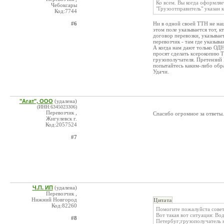
Ко всем. Вы когда оформляе
Чебоксары
"Грузоотправитель" указан 
Код:7744
#6
Ни в одной своей ТТН не на
этом поле указывается тот, 
договор перевозки, указывае
перевозчик - там где указыв
А когда нам дают только ОД
просят сделать ксерокопию Т
грузополучателя. Претензий 
попытайтесь каким-либо обра
Удачи.
"Агат", ООО
(удалена)
(ИНН:6345023306)
Перевозчик ,
Спасибо огромное за ответы.
Жигулевск г.
Код:2057524
#7
Ч.П. ИП
(удалена)
Перевозчик ,
Нижний Новгород
Цитата
Код:82260
Помогите пожалуйста сове
Вот такая вот ситуация: Вод
#8
Петербуг;грузополучатель н