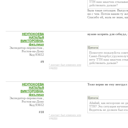
ТТН наш заказчик отказывае
действовать дальше?
Была такая ситуация. Выгруз
ни с чем. Потом нашли ту жен
Спасибо ей, жаль не знаю, как
НЕУПОКОЕВА
нужно ксерить для себя,т,е
НАТАЛЬЯ
ВИКТОРОВНА,
физ.лицо
Цитата
Экспедитор-перевозчик ,
Ростов-на-Дону
Помогите пожалуйста совето
Код:93652
Санкт-Петербуг;грузополуча
нету ТТН наш заказчик отка
#9
действовать дальше?
* контакт был изменен или
удален
НЕУПОКОЕВА
Тоже верно но ему неотдал
НАТАЛЬЯ
ВИКТОРОВНА,
физ.лицо
Цитата
Экспедитор-перевозчик ,
Ростов-на-Дону
Айяйяй, как нехорошо не д
Код:93652
ТТН? Эта ситуация начинает
Водитель не должен был еха
#10
* контакт был изменен или
удален