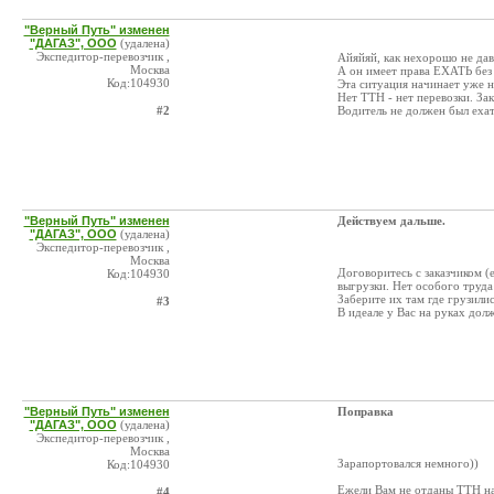
"Верный Путь" изменен
"ДАГАЗ", ООО
(удалена)
Экспедитор-перевозчик ,
Айяйяй, как нехорошо не дав
Москва
А он имеет права ЕХАТЬ бе
Код:104930
Эта ситуация начинает уже н
Нет ТТН - нет перевозки. За
#2
Водитель не должен был ехат
"Верный Путь" изменен
Действуем дальше.
"ДАГАЗ", ООО
(удалена)
Экспедитор-перевозчик ,
Москва
Договоритесь с заказчиком (
Код:104930
выгрузки. Нет особого труда
Заберите их там где грузилис
#3
В идеале у Вас на руках долж
"Верный Путь" изменен
Поправка
"ДАГАЗ", ООО
(удалена)
Экспедитор-перевозчик ,
Москва
Зарапортовался немного))
Код:104930
Ежели Вам не отданы ТТН на 
#4