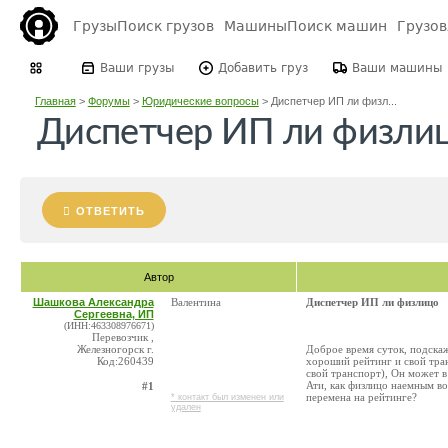
Грузы
Поиск грузов
Машины
Поиск машин
Грузо
Ваши грузы
Добавить груз
Ваши машины
Главная
>
Форумы
>
Юридические вопросы
>
Диспетчер ИП ли физл...
Диспетчер ИП ли физли
ОТВЕТИТЬ
Автор
Шашкова Александра
Валентина
Диспетчер ИП ли физлицо
Сергеевна, ИП
(ИНН:463308976671)
Перевозчик ,
Железногорск г.
Доброе время суток, подскаж
Код:260439
хороший рейтинг и свой тран
свой транспорт), Он может в
Ати, как физлицо наемным во
#1
перемена на рейтинге?
* контакт был изменен или
удален