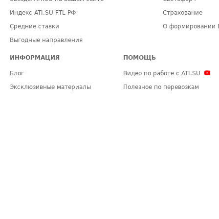
Индекс ATI.SU FTL РФ
Страхование
Средние ставки
О формировании 
Выгодные направления
ИНФОРМАЦИЯ
ПОМОЩЬ
Блог
Видео по работе с ATI.SU
Эксклюзивные материалы
Полезное по перевозкам
Политика конфиденциальности
Часто задаваемые вопросы (FA
Общие положения
Техническая информация
Карта сайта
ЗАДАТЬ ВОПРОС