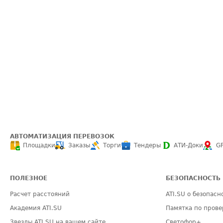
АВТОМАТИЗАЦИЯ ПЕРЕВОЗОК
Площадки
Заказы
Торги
Тендеры
АТИ-Доки
G
ПОЛЕЗНОЕ
БЕЗОПАСНОСТЬ
Расчет расстояний
ATI.SU о безопасн
Академия ATI.SU
Памятка по прове
Звезды ATI.SU на вашем сайте
Светофор+