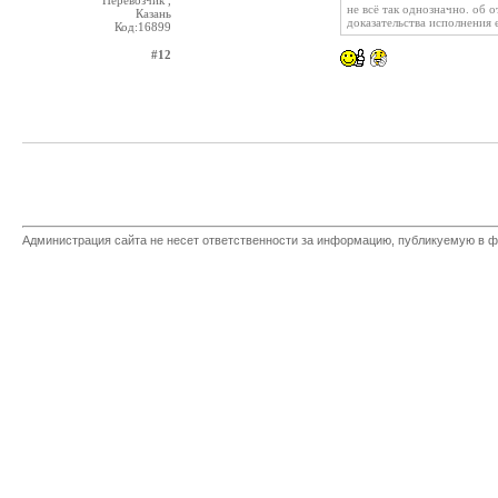
Перевозчик ,
не всё так однозначно. об 
Казань
доказательства исполнения е
Код:16899
#12
Администрация сайта не несет ответственности за информацию, публикуемую в ф