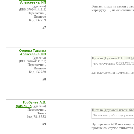
Алексеевна, ИП
(удалена)
Ваш акт никак не связан с за
(ИНН:370244141619)
маршруту....., на основании 
Перевозчик ,
Иваново
Код:132759
#7
Орлова Татьяна
Алексеевна, ИП
(удалена)
Цитата
(Суханов В.Н. ИП @ 
(ИНН:370244141619)
что отсутствие ОБЯЗАТЕЛ
Перевозчик ,
Иваново
Код:132759
для выставления претензии а
#8
Горбулев А.В.
физ.лицо
(удалена)
Перевозчик ,
Цитата
(грузовой извозъ 66
Томск
Те акт вып работ,где указа
Код:7818553
#9
Про правила АТИ не скажу, 
противном случае считается 