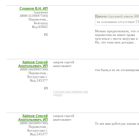
Суханов В.Н. ИП
(удалена)
(ИНН:312300477593)
Цитата
(грузовой извозъ 66
Перевозчик ,
на основании отсутствия Т
Белгород
Код:65662
Можно предположить, что о
#2
перевозчик не имеет права
трогаться с места загрузки 
Но, это тока мои догадки...
Хаёров Сергей
хаеров сергей
Анатольевич, ИП
анатольевич
(ИНН:560200937360)
ттн были,я их не отсканиров
Перевозчик ,
Бугуруслан г.
Код:245377
#3
* контакт был изменен или
удален
Хаёров Сергей
хаеров сергей
Анатольевич, ИП
анатольевич
(ИНН:560200937360)
Те акт вып работ,где указан
Перевозчик ,
Бугуруслан г.
Код:245377