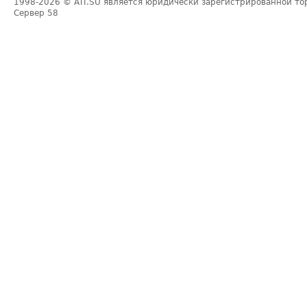
1998-2026
© ATI.SU является юридически зарегистрированной то
Сервер
58