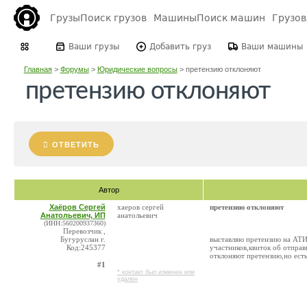
Грузы
Поиск грузов
Машины
Поиск машин
Грузо
Ваши грузы
Добавить груз
Ваши машины
Главная
>
Форумы
>
Юридические вопросы
>
претензию отклоняют
претензию отклоняют
ОТВЕТИТЬ
Автор
Хаёров Сергей
хаеров сергей
претензию отклоняют
Анатольевич, ИП
анатольевич
(ИНН:560200937360)
Перевозчик ,
Бугуруслан г.
выставляю претензию на АТИ,
Код:245377
участников,квиток об отправ
отклоняют претензию,но ест
#1
* контакт был изменен или
удален