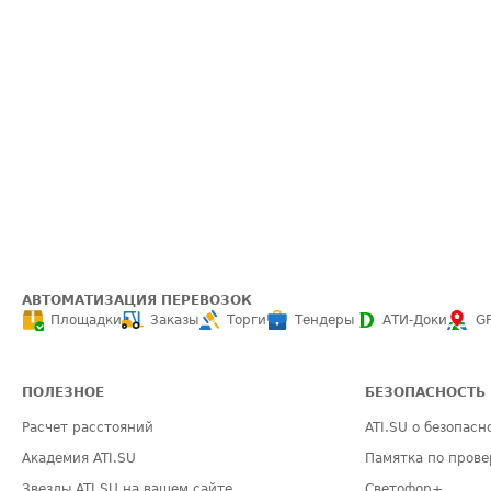
АВТОМАТИЗАЦИЯ ПЕРЕВОЗОК
Площадки
Заказы
Торги
Тендеры
АТИ-Доки
G
ПОЛЕЗНОЕ
БЕЗОПАСНОСТЬ
Расчет расстояний
ATI.SU о безопасн
Академия ATI.SU
Памятка по прове
Звезды ATI.SU на вашем сайте
Светофор+