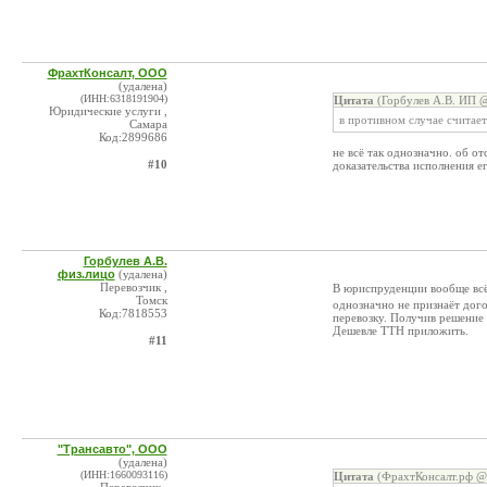
ФрахтКонсалт, ООО
(удалена)
(ИНН:6318191904)
Цитата
(Горбулев А.В. ИП @
Юридические услуги ,
в противном случае считает
Самара
Код:2899686
не всё так однозначно. об о
#10
доказательства исполнения ег
Горбулев А.В.
физ.лицо
(удалена)
Перевозчик ,
В юриспруденции вообще всё
Томск
однозначно не признаёт дого
Код:7818553
перевозку. Получив решение 
Дешевле ТТН приложить.
#11
"Трансавто", ООО
(удалена)
(ИНН:1660093116)
Цитата
(ФрахтКонсалт.рф @ 