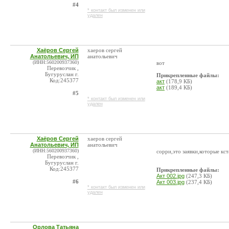
#4
* контакт был изменен или
удален
Хаёров Сергей
хаеров сергей
Анатольевич, ИП
анатольевич
(ИНН:560200937360)
вот
Перевозчик ,
Бугуруслан г.
Прикрепленные файлы:
Код:245377
акт
(178,9 КБ)
акт
(189,4 КБ)
#5
* контакт был изменен или
удален
Хаёров Сергей
хаеров сергей
Анатольевич, ИП
анатольевич
(ИНН:560200937360)
сорри,это заявки,которые кс
Перевозчик ,
Бугуруслан г.
Код:245377
Прикрепленные файлы:
Акт 002.jpg
(247,3 КБ)
#6
Акт 003.jpg
(237,4 КБ)
* контакт был изменен или
удален
Орлова Татьяна