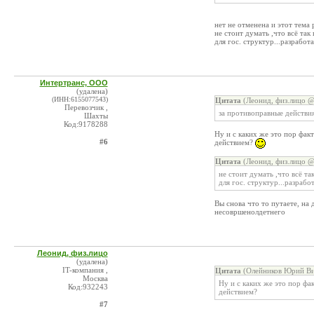
нет не отменена и этот тема
не стоит думать ,что всё так
для гос. структур...разработ
Интертранс, ООО
(удалена)
(ИНН:6155077543)
Цитата
(Леонид, физ.лицо @
Перевозчик ,
за противоправные действи
Шахты
Код:9178288
Ну и с каких же это пор фак
#6
действием?
Цитата
(Леонид, физ.лицо @
не стоит думать ,что всё та
для гос. структур...разрабо
Вы снова что то путаете, на
несовршенолдетнего
Леонид, физ.лицо
(удалена)
IT-компания ,
Цитата
(Олейников Юрий Ви
Москва
Ну и с каких же это пор фа
Код:932243
действием?
#7