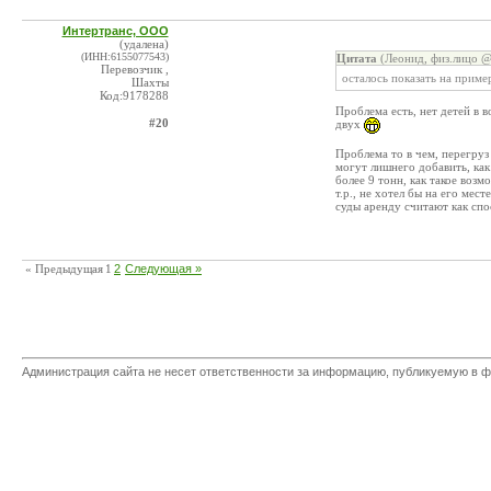
Интертранс, ООО
(удалена)
(ИНН:6155077543)
Цитата
(Леонид, физ.лицо @
Перевозчик ,
осталось показать на приме
Шахты
Код:9178288
Проблема есть, нет детей в в
#20
двух
Проблема то в чем, перегруз
могут лишнего добавить, как
более 9 тонн, как такое воз
т.р., не хотел бы на его мес
суды аренду считают как сп
« Предыдущая
1
2
Следующая »
Администрация сайта не несет ответственности за информацию, публикуемую в ф