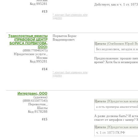
Москва
Код:995281
Действует, как и ч. 1 ст. 107
#13
* контакт был изменен или
удален
Транспортные юристы
Порватов Борис
(ПРАВОВОЙ ЦЕНТР
Владимирович
БОРИСА ПОРВАТОВА,
Цитата
(Олейников Юрий Ви
ООО)
Без недомолвок, загадок и 
(ИНН:7709492475)
Юридические услуги ,
Москва
Предположение: прошло пять 
Код:995281
время? Хотя бы в незаверше
#14
* контакт был изменен или
удален
Интертранс, ООО
(удалена)
(ИНН:6155077543)
Цитата
(Юридическая компа
Перевозчик ,
а есть примеры аналогично
Шахты
Код:9178288
А разве должны быть? И кст
#15
спасет от штрафов с камер? 
Цитата
(Юридическая компа
ч. 1 ст. 1073 ГК РФ