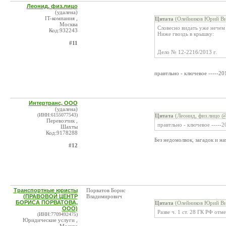
Леонид, физ.лицо
(удалена)
IT-компания ,
Цитата
(Олейников Юрий Ви
Москва
Словесно видать уже нечем 
Код:932243
Ниже гвоздь в крышку:
#11
Дело № 12-2216/2013 г.
правтльно - ключевое -----201
Интертранс, ООО
(удалена)
(ИНН:6155077543)
Цитата
(Леонид, физ.лицо @
Перевозчик ,
правтльно - ключевое -----2
Шахты
Код:9178288
Без недомолвок, загадок и н
#12
Транспортные юристы
Порватов Борис
(ПРАВОВОЙ ЦЕНТР
Владимирович
БОРИСА ПОРВАТОВА,
Цитата
(Олейников Юрий Ви
ООО)
Разве ч. 1 ст. 28 ГК РФ отм
(ИНН:7709492475)
Юридические услуги ,