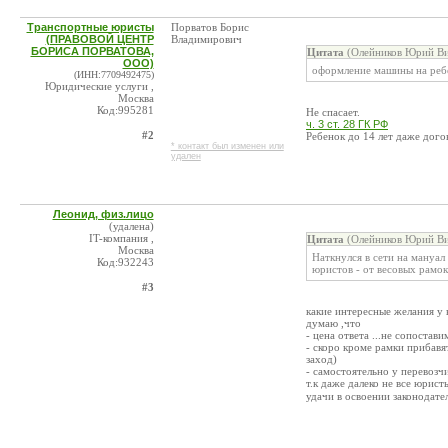
Транспортные юристы
Порватов Борис
(ПРАВОВОЙ ЦЕНТР
Владимирович
БОРИСА ПОРВАТОВА,
Цитата
(Олейников Юрий Ви
ООО)
оформление машины на ребе
(ИНН:7709492475)
Юридические услуги ,
Москва
Код:995281
Не спасает.
ч. 3 ст. 28 ГК РФ
#2
Ребенок до 14 лет даже дого
* контакт был изменен или
удален
Леонид, физ.лицо
(удалена)
IT-компания ,
Цитата
(Олейников Юрий Ви
Москва
Наткнулся в сети на мануал
Код:932243
юристов - от весовых рамок
#3
какие интересные желания у 
думаю ,что
- цена ответа ...не сопостав
- скоро кроме рамки прибавя
заход)
- самостоятельно у перевозчи
т.к даже далеко не все юрис
удачи в освоении законодате