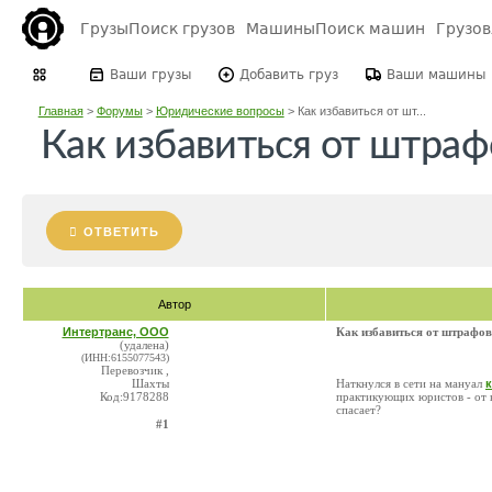
Грузы
Поиск грузов
Машины
Поиск машин
Грузо
Ваши грузы
Добавить груз
Ваши машины
Главная
>
Форумы
>
Юридические вопросы
>
Как избавиться от шт...
Как избавиться от штраф
ОТВЕТИТЬ
Автор
Интертранс, ООО
Как избавиться от штрафов
(удалена)
(ИНН:6155077543)
Перевозчик ,
Шахты
Наткнулся в сети на мануал
Код:9178288
практикующих юристов - от 
спасает?
#1