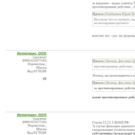
за владение - нудно платить 
противоправные действия....
Цитата
(Олейников Юрий Ви
Вы снова что то путаете, н
на несовршенолдетнего
конечно нет - рег. на здоровь
Интертранс, ООО
(удалена)
(ИНН:6155077543)
Цитата
(Леонид, физ.лицо @
Перевозчик ,
противоправные действия...
Шахты
Код:9178288
Леонид, вы прикалываетесь и
#8
Цитата
(Леонид, физ.лицо @
за противоправные действ
какие противоправные дейс
Интертранс, ООО
(удалена)
(ИНН:6155077543)
Статья 12.21.1 КОАП РФ
Перевозчик ,
"в случае фиксации админис
Шахты
специальными техническими 
Код:9178288
собственника (владельца) т