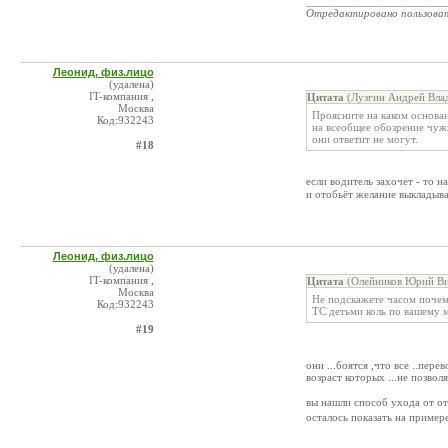
_______________________
Отредактировано пользова
Леонид, физ.лицо
(удалена)
IT-компания ,
Цитата
(Лузгин Андрей Вла
Москва
Проясните на каком основа
Код:932243
на всеобщее обозрение чуж
они ответит не могут.
#18
если водитель захочет - то н
и отобьёт желание выкладыват
Леонид, физ.лицо
(удалена)
IT-компания ,
Цитата
(Олейников Юрий Ви
Москва
Не подскажете часом почем
Код:932243
ТС детьми коль по вашему 
#19
они ...боятся ,что все ..пер
возраст которых ...не позволя
вы нашли способ ухода от о
осталось показать на пример