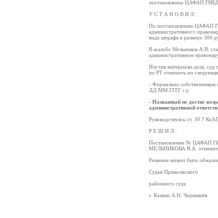
постановление ЦАФАП ГИБ
У С Т А Н О В И Л :
По постановлению ЦАФАП Г
административного правонар
виде штрафа в размере 300 р
В жалобе Мельников А.В. ст
административном правонар
Изучив материалы дела, су
по РТ отменить по следующи
- Формально собственником 
ДД.ММ.ГГГГ г.р.
- Названный не достиг возр
административной ответств
Руководствуясь ст. 30.7 КоА
Р Е Ш И Л :
Постановление № ЦАФАП ГИ
МЕЛЬНИКОВА В.А. отменить, 
Решение может быть обжалов
Судья Приволжского
районного суда
г. Казани А.Н. Чернышёв