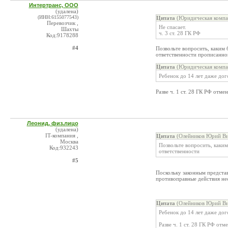
Интертранс, ООО
(удалена)
(ИНН:6155077543)
Цитата
(Юридическая компа
Перевозчик ,
Не спасает.
Шахты
ч. 3 ст. 28 ГК РФ
Код:9178288
#4
Позвольте вопросить, каким
ответственности прописанной 
Цитата
(Юридическая компа
Ребенок до 14 лет даже дог
Разве ч. 1 ст. 28 ГК РФ отме
Леонид, физ.лицо
(удалена)
IT-компания ,
Цитата
(Олейников Юрий Ви
Москва
Позвольте вопросить, каки
Код:932243
ответственности
#5
Поскольку законным представ
противоправные действия не
Цитата
(Олейников Юрий Ви
Ребенок до 14 лет даже дог
Разве ч. 1 ст. 28 ГК РФ отм