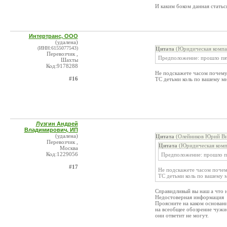
И каким боком данная статьс
Интертранс, ООО
(удалена)
(ИНН:6155077543)
Цитата
(Юридическая компа
Перевозчик ,
Предположение: прошло пять
Шахты
Код:9178288
Не подскажете часом почему
#16
ТС детьми коль по вашему м
Лузгин Андрей
Владимирович, ИП
(удалена)
Цитата
(Олейников Юрий Ви
Перевозчик ,
Цитата
(Юридическая комп
Москва
Код:1229056
Предположение: прошло пят
#17
Не подскажете часом почем
ТС детьми коль по вашему 
Справидливый вы наш а что на
Недостоверная информация
Проясните на каком основан
на всеобщее обозрение чужи
они ответит не могут.