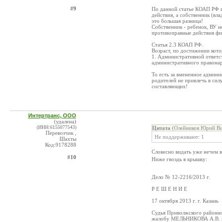
#9
По данной статье КОАП РФ п
действия, а собственник (вл
это большая разница!
Собственник - ребенок, ВУ не
противоправные действия физ
Статья 2.3 КОАП РФ.
Возраст, по достижении кот
1. Административной ответс
административного правон
То есть за вмененное админи
родителей не привлечь в сил
составляющих!
Интертранс, ООО
(удалена)
(ИНН:6155077543)
Цитата
(Олейников Юрий Ви
Перевозчик ,
Не поддерживают: 1
Шахты
Код:9178288
Словесно видать уже нечем 
#10
Ниже гвоздь в крышку:
Дело № 12-2216/2013 г.
Р Е Ш Е Н И Е
17 октября 2013 г. г. Казань
Судья Приволжского районно
жалобу МЕЛЬНИКОВА А.В. в