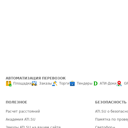
АВТОМАТИЗАЦИЯ ПЕРЕВОЗОК
Площадки
Заказы
Торги
Тендеры
АТИ-Доки
G
ПОЛЕЗНОЕ
БЕЗОПАСНОСТЬ
Расчет расстояний
ATI.SU о безопасн
Академия ATI.SU
Памятка по прове
Звезды ATI.SU на вашем сайте
Светофор+