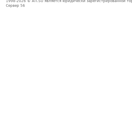
1998-2026
© ATI.SU является юридически зарегистрированной то
Сервер
56