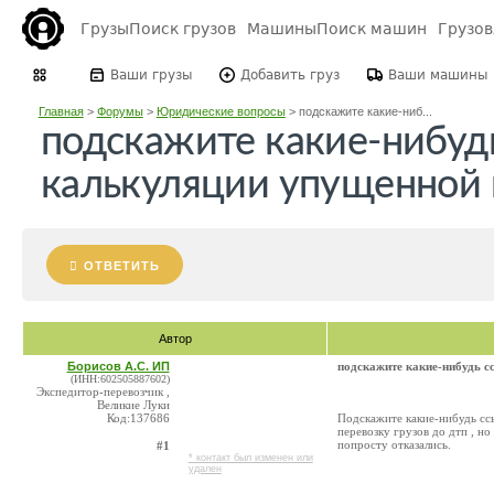
Грузы
Поиск грузов
Машины
Поиск машин
Грузо
Ваши грузы
Добавить груз
Ваши машины
Главная
>
Форумы
>
Юридические вопросы
>
подскажите какие-ниб...
подскажите какие-нибуд
калькуляции упущенной
ОТВЕТИТЬ
Автор
Борисов А.С. ИП
подскажите какие-нибудь 
(ИНН:602505887602)
Экспедитор-перевозчик ,
Великие Луки
Код:137686
Подскажите какие-нибудь сс
перевозку грузов до дтп , но
попросту отказались.
#1
* контакт был изменен или
удален