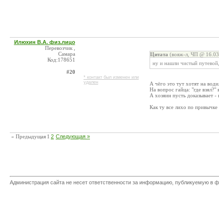
Илюхин В.А. физ.лицо
Перевозчик ,
Самара
Цитата
(вояж-л, ЧП @ 16.03
Код:178651
ну и нашли чистый путевой
#20
* контакт был изменен или
удален
А чёго это тут хотят на вод
На вопрос гайца: "где взял?" 
А хозяин пусть доказывает -
Как ту все лихо по привычке 
« Предыдущая
1
2
Следующая »
Администрация сайта не несет ответственности за информацию, публикуемую в ф