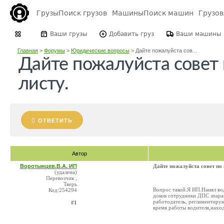
Грузы
Поиск грузов
Машины
Поиск машин
Грузо
Ваши грузы
Добавить груз
Ваши машины
Главная
>
Форумы
>
Юридические вопросы
>
Дайте пожалуйста сов...
Дайте пожалуйста совет 
листу.
ОТВЕТИТЬ
Автор
Воротынцев.В.А. ИП
Дайте пожалуйста совет по 
(удалена)
Перевозчик ,
Тверь
Вопрос такой.Я ИП.Нанял во
Код:254294
доков сотрудники ДПС зпараш
работодатель, регламентиру
#1
время работы водителя,наход