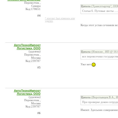
Перевозчик ,
Самара
Цитата
(Транспчартер", ООО
Код:178651
Статья 6. Путевые листы ...
#4
* контакт был изменен или
удален
Когда этот устав сочиняли в
АвтоТехноИмпорт
Логистика, ООО
(удалена)
Цитата
(Илюхин , ИП @ 16.0
Перевозчик ,
все перевозчики государст
Москва
Код:239787
Уже нет
#5
АвтоТехноИмпорт
Логистика, ООО
(удалена)
Цитата
(Воротынцев.В.А., И
Перевозчик ,
При проверке доков сотруд
Москва
Код:239787
Имеют. Здесьони совершенно 
#6