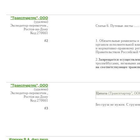
"Транспчартер", ООО
(удалена)
Экспедитор-перевозчик ,
Статья 6. Путевые листы ....
Ростов-на-Дону
Код:270661
#2
1. Обязательные реквизиты 
органом исполнительной вла
и нормативно-правовому рег
Правительством Российской 
2.
Запрещается осуществлен
троллейбусами, легковыми а
на соответствующее транспо
"Транспчартер", ООО
(удалена)
Экспедитор-перевозчик ,
Цитата
(Транспчартер", ООО
Ростов-на-Дону
Код:270661
Без груза не нужен. С грузом
#3
Илюхин В.А. физ.лицо