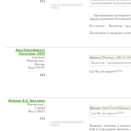
#13
эксплуатацией транспортны
* контакт был изменен или
удален
.....Организовать проведени
здравоохранения Российской 
И в сноске: : "Водитель - п
Посмотрите в правилах пункт
АвтоТехноИмпорт
Логистика, ООО
(удалена)
Цитата
(Илюхин , ИП @ 16.0
Перевозчик ,
Водитель - предпринимател
Москва
Код:239787
Где Вы это видите?????
#14
Илюхин В.А. физ.лицо
Перевозчик ,
Самара
Цитата
(АвтоТехноИмпорт Л
Код:178651
Где Вы это видите?????
#15
* контакт был изменен или
удален
Взаконах, матушка, в законах
Ещё в стародавние времена, 