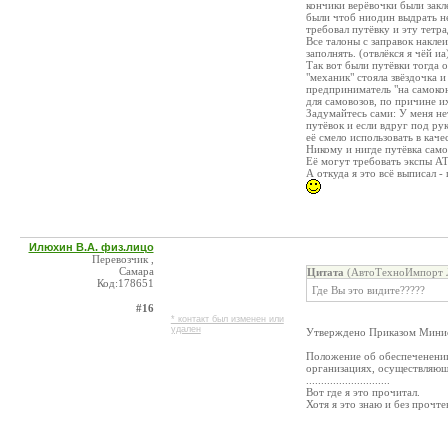
кончики верёвочки были зак
были чтоб ниодин выдрать не
требовал путёвку и эту тетрад
Все талоны с заправок накле
заполнять. (отвлёкся я чёй иа
Так вот были путёвки тогда о
"механик" стояла звёздочка 
предприниматель "на самоко
для самовозов, по причине и
Задумайтесь сами: У меня нет
путёвок и если вдруг под рук
её смело использовать в кач
Никому и нигде путёвка само
Её могут требовать экспы А
А откуда я это всё выписал -
Илюхин В.А. физ.лицо
Перевозчик ,
Самара
Цитата
(АвтоТехноИмпорт Л
Код:178651
Где Вы это видите?????
#16
* контакт был изменен или
удален
Утверждено Приказом Минист
Положение об обеспеченении
организациях, осуществляющ
............................
Вот где я это прочитал.
Хотя я это знаю и без прочте