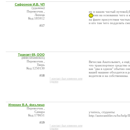
Сафронов И.В. ЧП
(удалена)
Перевозчик ,
ну и нашли чистый путевой,
Липецк
они на основании чего и 
Код:185912
на факте присутствия чистых
и кто там чего подделать см
#17
Транзит 69, ООО
(ИНН:6950003635)
Перевозчик ,
Вячеслав Анатольевич, а ещё
Тверь
что транспортное средство и
Код:1250130
как "два в одном" обычно о
вашей машине обходится в ра
#18
водителя и на собственника.
* контакт был изменен или
удален
Илюхин В.А. физ.лицо
Перевозчик ,
Самара
учитесь, студенты:
Код:178651
http://autorambler.ru/bz/help/
#19
* контакт был изменен или
удален