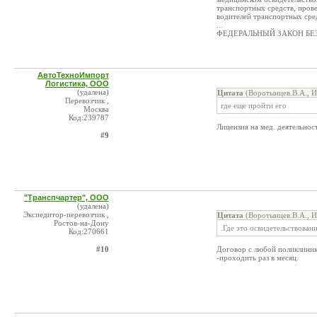
транспортных средств, пров
водителей транспортных сре
...
ФЕДЕРАЛЬНЫЙ ЗАКОН БЕ
АвтоТехноИмпорт
Логистика, ООО
(удалена)
Цитата
(Воротынцев.В.А., И
Перевозчик ,
где еще пройти его
Москва
Код:239787
Лицензия на мед. деятельнос
#9
"Транспчартер", ООО
(удалена)
Экспедитор-перевозчик ,
Цитата
(Воротынцев.В.А., И
Ростов-на-Дону
.Где это освидетельствован
Код:270661
#10
Договор с любой поликлиник
-проходить раз в месяц.