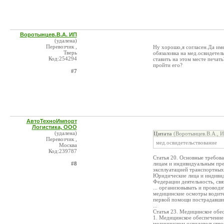
Воротынцев.В.А. ИП
(удалена)
Перевозчик ,
Ну хорошо,я согласен.Да име
Тверь
обязаловка на мед.освидетел
Код:254294
ставить на этом месте печать
пройти его?
#7
АвтоТехноИмпорт
Логистика, ООО
(удалена)
Цитата
(Воротынцев.В.А., И
Перевозчик ,
мед.освидетельствование
Москва
Код:239787
Статья 20. Основные требов
#8
лицам и индивидуальным пре
эксплуатацией транспортных
Юридические лица и индиви
Федерации деятельность, свя
... организовывать и провод
медицинские осмотры водите
первой помощи пострадавши
...
Статья 23. Медицинское обе
1. Медицинское обеспечение
медицинском освидетельство