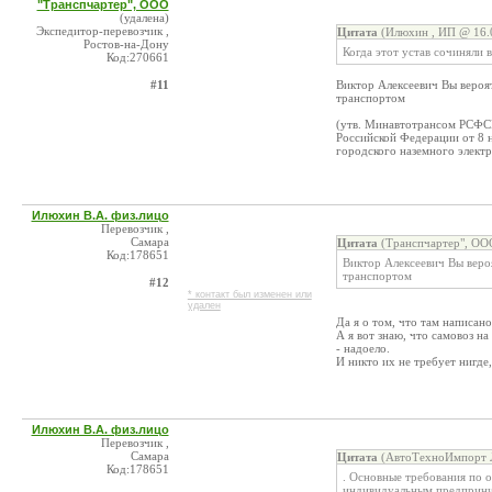
"Транспчартер", ООО
(удалена)
Экспедитор-перевозчик ,
Цитата
(Илюхин , ИП @ 16.0
Ростов-на-Дону
Когда этот устав сочиняли 
Код:270661
#11
Виктор Алексеевич Вы вероя
транспортом
(утв. Минавтотрансом РСФСР 
Российской Федерации от 8 
городского наземного электр
Илюхин В.А. физ.лицо
Перевозчик ,
Самара
Цитата
(Транспчартер", ООО
Код:178651
Виктор Алексеевич Вы веро
транспортом
#12
* контакт был изменен или
удален
Да я о том, что там написано
А я вот знаю, что самовоз на
- надоело.
И никто их не требует нигде,
Илюхин В.А. физ.лицо
Перевозчик ,
Самара
Цитата
(АвтоТехноИмпорт Л
Код:178651
. Основные требования по 
индивидуальным предприним