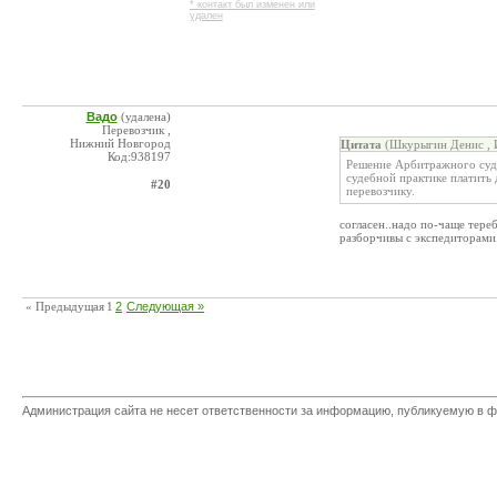
* контакт был изменен или
удален
Вадо
(удалена)
Перевозчик ,
Нижний Новгород
Цитата
(Шкурыгин Денис , 
Код:938197
Решение Арбитражного суда
судебной практике платить 
#20
перевозчику.
согласен..надо по-чаще тере
разборчивы с экспедиторами.
« Предыдущая
1
2
Следующая »
Администрация сайта не несет ответственности за информацию, публикуемую в ф