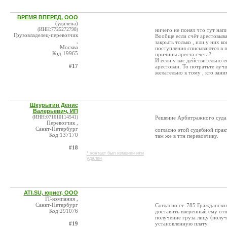
ВРЕМЯ ВПЕРЕД, ООО
(удалена)
(ИНН:7725272798)
ничего не понял что тут напи
Грузовладелец-перевозчик
Вообще если счёт арестовыва
,
закрыть только , или у них к
Москва
поступления списываются в п
Код:19965
причины ареста счёта?
И если у вас действительно 
#17
арестован. То потратьте луч
желательно к тому , кто зан
Шкурыгин Денис
Валерьевич, ИП
(ИНН:071610114541)
Решение Арбитражного суда 
Перевозчик ,
Санкт-Петербург
согласно этой судебной прак
Код:137170
там же в ттн перевозчику.
#18
* контакт был изменен или
удален
ATI.SU, юрист, ООО
IT-компания ,
Санкт-Петербург
Согласно ст. 785 Гражданско
Код:291076
доставить вверенный ему отп
получение груза лицу (получ
#19
установленную плату.