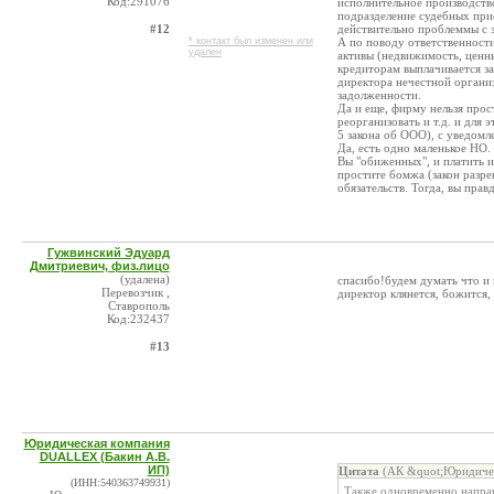
Код:291076
исполнительное производств
подразделение судебных прис
#12
действительно проблеммы с з
* контакт был изменен или
А по поводу ответственности
удален
активы (недвижимость, ценны
кредиторам выплачивается за
директора нечестной органи
задолженности.
Да и еще, фирму нельзя прос
реорганизовать и т.д. и для
5 закона об ООО), с уведомл
Да, есть одно маленькое НО.
Вы "обиженных", и платить и
простите бомжа (закон разре
обязательств. Тогда, вы прав
Гужвинский Эдуард
Дмитриевич, физ.лицо
(удалена)
спасибо!будем думать что и
Перевозчик ,
директор клянется, божится,
Ставрополь
Код:232437
#13
Юридическая компания
DUALLEX (Бакин А.В.
ИП)
Цитата
(АК &quot;Юридичес
(ИНН:540363749931)
Также одновременно направ