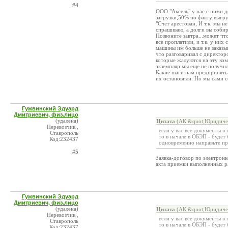
#4
ООО "Аксель" у нас с ними 
загрузки,50% по факту выгру
"Счет арестован, И т.к. мы 
спрашиваю, а долги вы собира
Позвоните завтра...может ч
все проплатили, и т.к. у ни
машины им больше не заказыв
что разговаривал с директор
которые жалуются на эту ко
экземпляр мы еще не получил
Какие шаги нам предпринять 
их остановили. Но мы сами с
Гужвинский Эдуард
Дмитриевич, физ.лицо
(удалена)
Цитата
(АК &quot;Юридичес
Перевозчик ,
если у вас все документы в
Ставрополь
то в начале в ОБЭП - буде
Код:232437
одновременно направьте пр
#5
Заявка-договор по электронк
акта приемки выполненных ра
Гужвинский Эдуард
Дмитриевич, физ.лицо
(удалена)
Цитата
(АК &quot;Юридичес
Перевозчик ,
если у вас все документы в
Ставрополь
то в начале в ОБЭП - буде
Код:232437