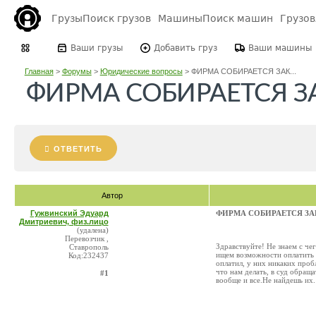
Грузы
Поиск грузов
Машины
Поиск машин
Грузо
Ваши грузы
Добавить груз
Ваши машины
Главная
>
Форумы
>
Юридические вопросы
>
ФИРМА СОБИРАЕТСЯ ЗАК...
ФИРМА СОБИРАЕТСЯ З
ОТВЕТИТЬ
Автор
Гужвинский Эдуард
ФИРМА СОБИРАЕТСЯ ЗА
Дмитриевич, физ.лицо
(удалена)
Перевозчик ,
Здравствуйте! Не знаем с чег
Ставрополь
ищем возможности оплатить д
Код:232437
оплатил, у них никаких проб
что нам делать, в суд обращ
#1
вообще и все.Не найдешь их. 