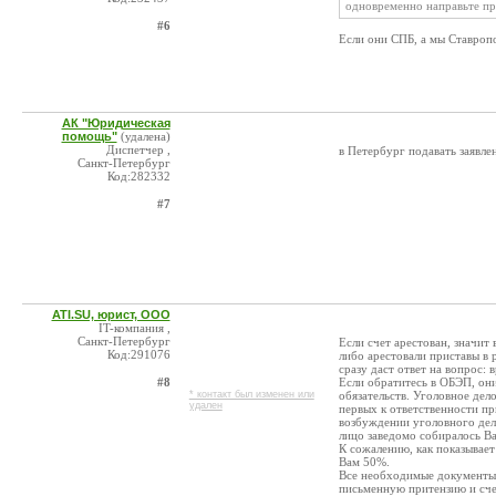
одновременно направьте пр
#6
Если они СПБ, а мы Ставроп
АК "Юридическая
помощь"
(удалена)
Диспетчер ,
в Петербург подавать заявле
Санкт-Петербург
Код:282332
#7
ATI.SU, юрист, ООО
IT-компания ,
Санкт-Петербург
Если счет арестован, значит
Код:291076
либо арестовали приставы в 
сразу даст ответ на вопрос: в
#8
Если обратитесь в ОБЭП, они
* контакт был изменен или
обязательств. Уголовное дело
удален
первых к ответственности пр
возбуждении уголовного дела
лицо заведомо собиралось Ва
К сожалению, как показывает
Вам 50%.
Все необходимые документы,
письменную притензию и счет