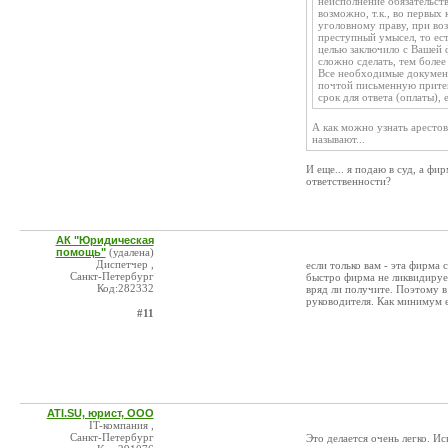
неисполнение обязательств
возможно, т.к., во первых
уголовному праву, при во
преступный умысел, то ест
целью заключило с Вашей 
сложно сделать, тем боле
Все необходимые документ
почтой письменную притен
срок для ответа (оплаты), 
А как можно узнать арестов
называют...
И еще... я подаю в суд, а фи
ответственности?
АК "Юридическая
помощь"
(удалена)
Диспетчер ,
если только вам - эта фирма 
Санкт-Петербург
быстро фирма не ликвидируетс
Код:282332
вряд ли получите. Поэтому в
руководителя. Как минимум е
#11
ATI.SU, юрист, ООО
IT-компания ,
Санкт-Петербург
Это делается очень легко. И