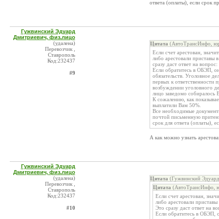
ответа (оплаты), если срок п
Гужвинский Эдуард
Дмитриевич, физ.лицо
(удалена)
Цитата
(АвтоТрансИнфо, юр
Перевозчик ,
Если счет арестован, значи
Ставрополь
либо арестовали приставы в
Код:232437
сразу даст ответ на вопрос:
Если обратитесь в ОБЭП, он
#9
обязательств. Уголовное дел
первых к ответственности п
возбуждении уголовного дел
лицо заведомо собиралось В
К сожалению, как показывае
выплатили Вам 50%.
Все необходимые документы
почтой письменную притенз
срок для ответа (оплаты), е
А как можно узнать арестован
Гужвинский Эдуард
Дмитриевич, физ.лицо
(удалена)
Цитата
(Гужвинский Эдуард
Перевозчик ,
Цитата
(АвтоТрансИнфо, ю
Ставрополь
Код:232437
Если счет арестован, знач
либо арестовали приставы 
#10
Это сразу даст ответ на во
Если обратитесь в ОБЭП, о