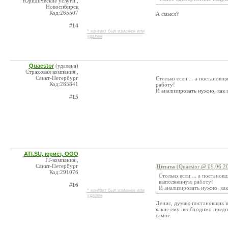
Юридические услуги ,
Новосибирск
Код:265507
А смысл?
#14
* контакт был изменен или
удален
Quaestor
(удалена)
Страховая компания ,
Санкт-Петербург
Столько если ... а постанов
Код:285841
работу!
И анализировать нужно, как 
#15
ATI.SU, юрист, ООО
IT-компания ,
Санкт-Петербург
Цитата
(Quaestor @ 09.06.2
Код:291076
Столько если ... а постанов
выполненную работу!
#16
И анализировать нужно, как
* контакт был изменен или
удален
Денис, думаю постановщик в
какие ему необходимо предп
самое.