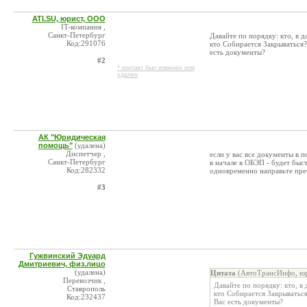
ATI.SU, юрист, ООО
IT-компания ,
Санкт-Петербург
Давайте по порядку: кто, в д
Код:291076
кто Собирается Закрываться?
есть документы?
#2
* контакт был изменен или
удален
АК "Юридическая
помощь"
(удалена)
Диспетчер ,
если у вас все документы в п
Санкт-Петербург
в начале в ОБЭП - будет бы
Код:282332
одновременно направьте пре
#3
Гужвинский Эдуард
Дмитриевич, физ.лицо
(удалена)
Цитата
(АвтоТрансИнфо, юр
Перевозчик ,
Давайте по порядку: кто, в 
Ставрополь
кто Собирается Закрываться
Код:232437
Вас есть документы?