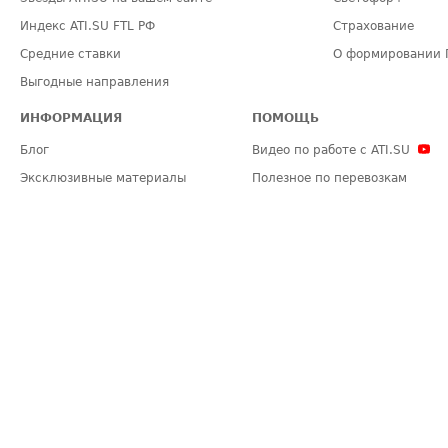
Индекс ATI.SU FTL РФ
Страхование
Средние ставки
О формировании 
Выгодные направления
ИНФОРМАЦИЯ
ПОМОЩЬ
Блог
Видео по работе с ATI.SU
Эксклюзивные материалы
Полезное по перевозкам
Политика конфиденциальности
Часто задаваемые вопросы (FA
Общие положения
Техническая информация
Карта сайта
ЗАДАТЬ ВОПРОС