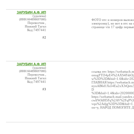
ЗАРУБИН А.Ф. ИП
(удалена)
(ИНН:664898697080)
ФОТО птс и номеров выложит
Перевозчик ,
электронку), но вот в птс на 
Нижний Тагил
странице vin 17 цифр первые
Код:7497441
#2
ЗАРУБИН А.Ф. ИП
(удалена)
(ИНН:664898697080)
ссылка птс https://webattac
Перевозчик ,
onugFTl34pE4%2AXS4FsbOj
Нижний Тагил
w%3D%3D&hid=1.6&ids=202
Код:7497441
ГЛАВНАЯ https://webattach.
nyuAB6d1Xs54Ea2xX3tQet
#3
D
%3D&hid=1.4&ids=2020000
https://webattach.mail.yand
cwlfWJdH5Fq%2AV%2FqPVj
vqu%2Adjg%3D%3D&hid=1.1
on=y, НАРОД ПОМОГИТЕ