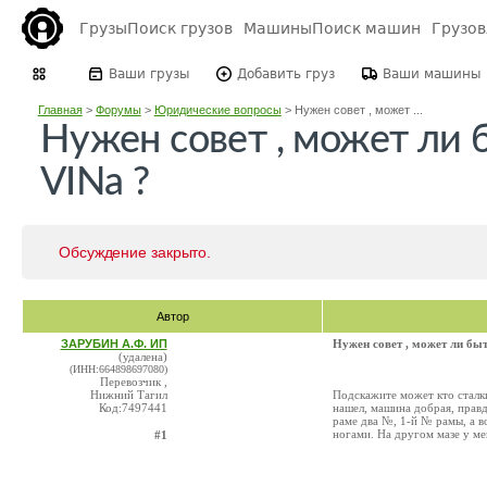
Грузы
Поиск грузов
Машины
Поиск машин
Грузо
Ваши грузы
Добавить груз
Ваши машины
Главная
>
Форумы
>
Юридические вопросы
>
Нужен совет , может ...
Нужен совет , может ли б
VINa ?
Обсуждение закрыто.
Автор
ЗАРУБИН А.Ф. ИП
Нужен совет , может ли быт
(удалена)
(ИНН:664898697080)
Перевозчик ,
Нижний Тагил
Подскажите может кто сталк
Код:7497441
нашел, машина добрая, правда
раме два №, 1-й № рамы, а в
ногами. На другом мазе у мен
#1