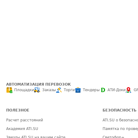
АВТОМАТИЗАЦИЯ ПЕРЕВОЗОК
Площадки
Заказы
Торги
Тендеры
АТИ-Доки
G
ПОЛЕЗНОЕ
БЕЗОПАСНОСТЬ
Расчет расстояний
ATI.SU о безопасн
Академия ATI.SU
Памятка по прове
Звезды ATI.SU на вашем сайте
Светофор+