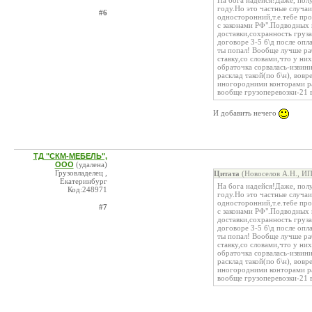
На бога надейся!Даже, полу
году.Но это частные случаи
#6
односторонний,т.е.тебе про
с законами РФ".Подводных 
доставки,сохранность груза,
договоре 3-5 б\д после опл
ты попал! Вообще лучше ра
ставку,со словами,что у ни
обраточка сорвалась-извини
расклад такой(по б\н), вов
иногородними конторами раб
вообще грузоперевозки-21 в
И добавить нечего
ТД "СКМ-МЕБЕЛЬ",
ООО
(удалена)
Грузовладелец ,
Цитата
(Новоселов А.Н., ИП
Екатеринбург
На бога надейся!Даже, полу
Код:248971
году.Но это частные случаи
односторонний,т.е.тебе про
#7
с законами РФ".Подводных 
доставки,сохранность груза,
договоре 3-5 б\д после опл
ты попал! Вообще лучше ра
ставку,со словами,что у ни
обраточка сорвалась-извини
расклад такой(по б\н), вов
иногородними конторами раб
вообще грузоперевозки-21 в