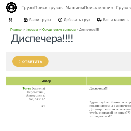
Грузы
Поиск грузов
Машины
Поиск машин
Грузо
Ваши грузы
Добавить груз
Ваши машины
Главная
>
Форумы
>
Юридические вопросы
>
Диспечера!!!!
Диспечера!!!!
ОТВЕТИТЬ
Автор
Tores
(удалена)
Диспечера!!!!
Перевозчик ,
Апшеронск г.
Код:233512
Здравствуйте! Я новечек в г
предприятием, а с диспечеро
#1
Договор с ним заключать или
чтобы с оплатой не кинул???
что надеяться!?