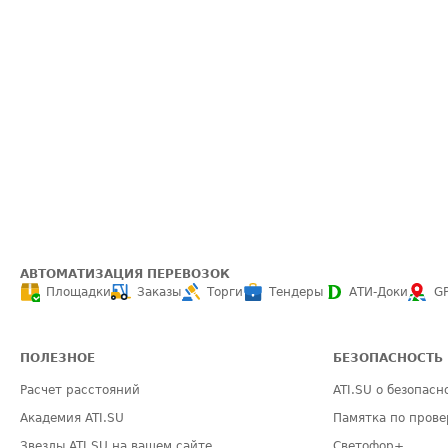
АВТОМАТИЗАЦИЯ ПЕРЕВОЗОК
Площадки
Заказы
Торги
Тендеры
АТИ-Доки
G
ПОЛЕЗНОЕ
БЕЗОПАСНОСТЬ
Расчет расстояний
ATI.SU о безопасн
Академия ATI.SU
Памятка по прове
Звезды ATI.SU на вашем сайте
Светофор+