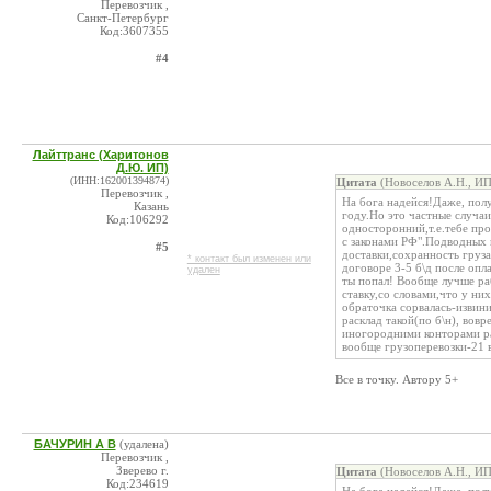
Перевозчик ,
Санкт-Петербург
Код:3607355
#4
Лайттранс (Харитонов
Д.Ю. ИП)
(ИНН:162001394874)
Цитата
(Новоселов А.Н., ИП
Перевозчик ,
На бога надейся!Даже, полу
Казань
году.Но это частные случаи
Код:106292
односторонний,т.е.тебе про
с законами РФ".Подводных 
#5
доставки,сохранность груза,
* контакт был изменен или
договоре 3-5 б\д после опл
удален
ты попал! Вообще лучше ра
ставку,со словами,что у ни
обраточка сорвалась-извини
расклад такой(по б\н), вов
иногородними конторами раб
вообще грузоперевозки-21 в
Все в точку. Автору 5+
БАЧУРИН А В
(удалена)
Перевозчик ,
Зверево г.
Цитата
(Новоселов А.Н., ИП
Код:234619