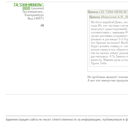
ТД "СКМ-МЕБЕЛЬ",
ООО
(удалена)
Грузовладелец ,
Цитата
(ТД "СКМ-МЕБЕЛЬ",
Екатеринбург
Цитата
(Новоселов А.Н., И
Код:248971
На бога надейся!Даже, пол
#8
году.Но это частные случа
подсунут односторонний,т.
соответствии с законами 
сроки доставки,сохранност
реально в договоре 3-5 б\
тут братан ты попал! Воо
будут ронять ставку,со сл
потом скажут,что обраточк
так по моему опыту раскла
расчитались- 0 %.Заметь,ч
малость. Извини рука уста
Удачи Тебе.
Не проблема звоните! плотим
А все эти заморочки придума
Администрация сайта не несет ответственности за информацию, публикуемую в ф