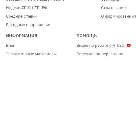
Индекс ATI.SU FTL РФ
Страхование
Средние ставки
О формировании 
Выгодные направления
ИНФОРМАЦИЯ
ПОМОЩЬ
Блог
Видео по работе с ATI.SU
Эксклюзивные материалы
Полезное по перевозкам
Политика конфиденциальности
Часто задаваемые вопросы (FA
Общие положения
Техническая информация
Карта сайта
ЗАДАТЬ ВОПРОС