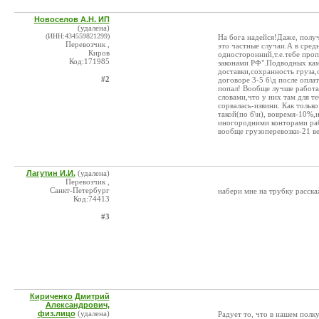
Новоселов А.Н. ИП
(удалена)
(ИНН:434559821299)
На бога надейся!Даже, получ
Перевозчик ,
это частные случаи.А в сред
Киров
односторонний,т.е.тебе пропи
Код:171985
законами РФ".Подводных кам
доставки,сохранность груза,о
#2
договоре 3-5 б\д после оплат
попал! Вообще лучше работат
словами,что у них там для т
сорвалась-извини. Как тольк
такой(по б\н), вовремя-10%,н
иногородними конторами рабо
вообще грузоперевозки-21 ве
Лагутин И.И.
(удалена)
Перевозчик ,
Санкт-Петербург
набери мне на трубку расска
Код:74413
#3
Кириченко Дмитрий
Александрович,
физ.лицо
(удалена)
Радует то, что в нашем полк