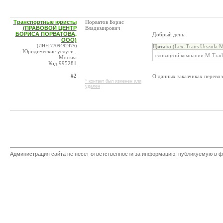
Транспортные юристы
Порватов Борис
(ПРАВОВОЙ ЦЕНТР
Владимирович
БОРИСА ПОРВАТОВА,
Добрый день.
ООО)
(ИНН:7709492475)
Цитата
(Lex-Trans Urszula M
Юридические услуги ,
словацкой компании M-Trad
Москва
Код:995281
#2
О данных заказчиках перевоз
* контакт был изменен или
удален
Администрация сайта не несет ответственности за информацию, публикуемую в ф