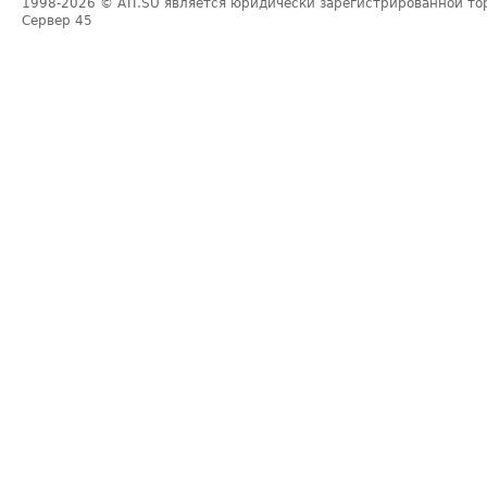
1998-2026
© ATI.SU является юридически зарегистрированной то
Сервер
45