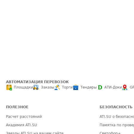
АВТОМАТИЗАЦИЯ ПЕРЕВОЗОК
Площадки
Заказы
Торги
Тендеры
АТИ-Доки
G
ПОЛЕЗНОЕ
БЕЗОПАСНОСТЬ
Расчет расстояний
ATI.SU о безопасн
Академия ATI.SU
Памятка по прове
Звезды ATI.SU на вашем сайте
Светофор+