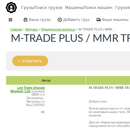
Грузы
Поиск грузов
Машины
Поиск машин
Грузо
Ваши грузы
Добавить груз
Ваши машины
Главная
>
Форумы
>
Юридические вопросы
>
M-TRADE PLUS / MMR ...
M-TRADE PLUS / MMR TRAD
ОТВЕТИТЬ
Автор
Lex-Trans Urszula
M-TRADE PLUS / MMR TRAD
Misiejuk, Ltd.
(удалена)
(ИНН:111)
Экспедитор ,
Бискупец г-к
Доброе утро
Код:2459583
Хотелa предостеречь от сло
не оплачивали наши счета. М
#1
пеллеты).
Другие обманутые компании,
электронной почте office@le