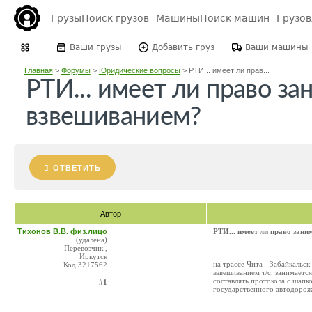
Грузы
Поиск грузов
Машины
Поиск машин
Грузо
Ваши грузы
Добавить груз
Ваши машины
Главная
>
Форумы
>
Юридические вопросы
>
РТИ... имеет ли прав...
РТИ... имеет ли право за
взвешиванием?
ОТВЕТИТЬ
Автор
Тихонов В.В. физ.лицо
РТИ... имеет ли право зан
(удалена)
Перевозчик ,
Иркутск
на трассе Чита - Забайкальс
Код:3217562
взвешиванием т/с. занимаетс
составлять протокола с шапк
#1
государственного автодорож