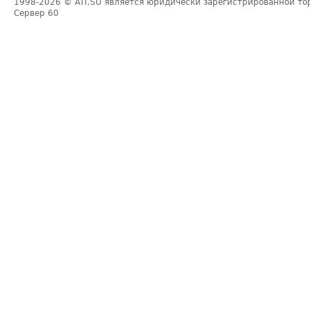
1998-2026
© ATI.SU является юридически зарегистрированной то
Сервер
60