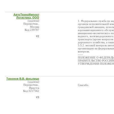
АвтоТехноИмпорт
Логистика, ООО
(удалена)
1. Федеральная служба по на
Перевозчик ,
органом исполнительной вла
Москва
гражданской авиации, испол
Код:239787
аэронавигационного обслужи
авиационно-космического пои
#2
водного, железнодорожного 
транспорта (кроме вопросов
дорожного хозяйства, а так
5.5.2. весовой контроль авт
организацию на федеральных
контроля;
-----
ПОЛОЖЕНИЕ О ФЕДЕРАЛЬ
ПРАВИТЕЛЬСТВО РОССИЙСК
УТВЕРЖДЕНИИ ПОЛОЖЕНИ
Тихонов В.В. физ.лицо
(удалена)
Перевозчик ,
Спасибо.
Иркутск
Код:3217562
#3