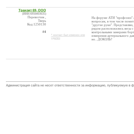
Транзит 69, ООО
(ИНН:6950003635)
Перевозчик ,
На форуме АТИ "профсоюз" л
Тверь
вопросам, в том числе поми
Код:1250130
"другие руки". Представляю,
рядом расположились весы с 
#4
контрольными замерами борт
* контакт был изменен или
измерения артериального дав
удален
но...ДОКОЛЬ?
Администрация сайта не несет ответственности за информацию, публикуемую в ф