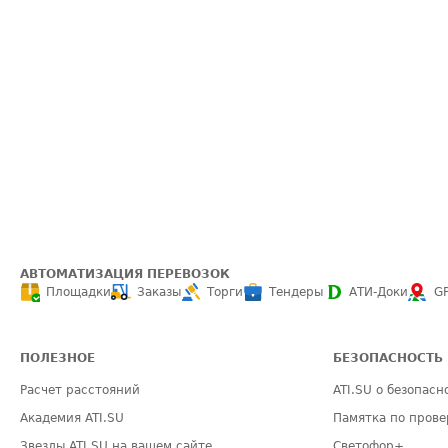
АВТОМАТИЗАЦИЯ ПЕРЕВОЗОК
Площадки
Заказы
Торги
Тендеры
АТИ-Доки
G
ПОЛЕЗНОЕ
БЕЗОПАСНОСТЬ
Расчет расстояний
ATI.SU о безопасн
Академия ATI.SU
Памятка по прове
Звезды ATI.SU на вашем сайте
Светофор+