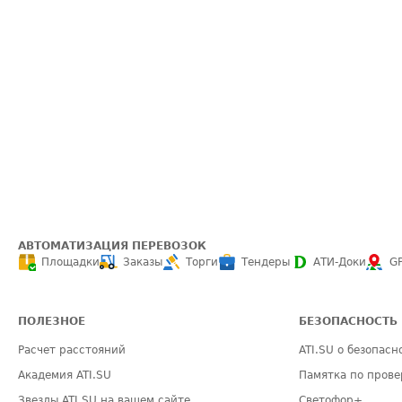
АВТОМАТИЗАЦИЯ ПЕРЕВОЗОК
Площадки
Заказы
Торги
Тендеры
АТИ-Доки
G
ПОЛЕЗНОЕ
БЕЗОПАСНОСТЬ
Расчет расстояний
ATI.SU о безопасн
Академия ATI.SU
Памятка по прове
Звезды ATI.SU на вашем сайте
Светофор+