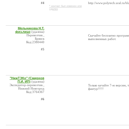
#4
http://www.polytech.ural.ru/b
* контакт был изменен или
удален
Мельникова Н.Т.
физ.лицо
(удалена)
Перевозчик ,
Скачайте бесплатно программ
Брянск
выполненных работ.
Код:2380440
#5
"НижТЭКо" (Смирнов
П.И. ИП)
(удалена)
Экспедитор-перевозчик ,
Только качайте 7-ю версию, т
Нижний Новгород
фактур!!!!!
Код:3764367
#6