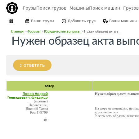
Грузы
Поиск грузов
Машины
Поиск машин
Грузо
Ваши грузы
Добавить груз
Ваши машины
Главная
>
Форумы
>
Юридические вопросы
>
Нужен образец акта в...
Нужен образец акта вып
ОТВЕТИТЬ
Автор
Попов Андрей
Нужен образец акта выпол
Геннадьевич, физ.лицо
(удалена)
Перевозчик ,
На форуме покопался, не наш
Нижний Тагил
грузоперевозок.
Код:179709
У кого есть образцы, выложи
#1