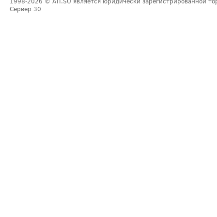
1998-2026
© ATI.SU является юридически зарегистрированной то
Сервер
30