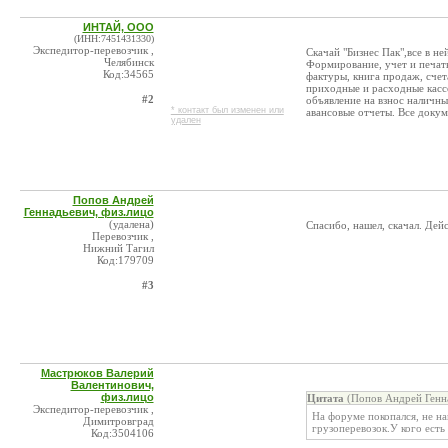
ИНТАЙ, ООО
(ИНН:7451431330)
Экспедитор-перевозчик ,
Скачай "Бизнес Пак",все в н
Челябинск
Формирование, учет и печат
Код:34565
фактуры, книга продаж, счет
приходные и расходные касс
#2
объявление на взнос наличны
* контакт был изменен или
авансовые отчеты. Все доку
удален
Попов Андрей
Геннадьевич, физ.лицо
(удалена)
Спасибо, нашел, скачал. Дей
Перевозчик ,
Нижний Тагил
Код:179709
#3
Мастрюков Валерий
Валентинович,
физ.лицо
Цитата
(Попов Андрей Генна
Экспедитор-перевозчик ,
На форуме покопался, не на
Димитровград
грузоперевозок.У кого есть
Код:3504106