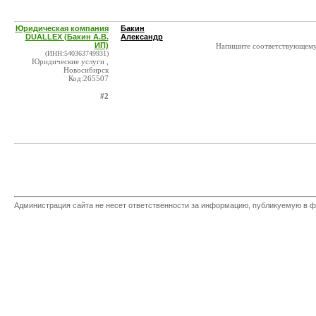
Юридическая компания
Бакин
DUALLEX (Бакин А.В.
Александр
ИП)
Напишите соответствующему
(ИНН:540363749931)
Юридические услуги ,
Новосибирск
Код:265507
#2
Администрация сайта не несет ответственности за информацию, публикуемую в ф