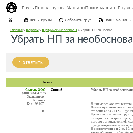
Грузы
Поиск грузов
Машины
Поиск машин
Грузо
Ваши грузы
Добавить груз
Ваши машины
Главная
>
Форумы
>
Юридические вопросы
>
Убрать НП за необосн...
Убрать НП за необоснов
ОТВЕТИТЬ
Автор
Статус, ООО
Сергей
Убрать НП за необоснован
(ИНН:3664240767)
Экспедитор ,
Воронеж
Код:1934071
В наш адрес ооо ртк выстави
Данная претензия не соотве
стороны ООО «РТК». Груз бы
#1
Правилами перевозки грузов
электрического транспорта, 
договором, заключенной меж
предусмотренные заявкой, ка
В соответствии с п.2 ст. 10, 
таким образом, чтобы обеспе