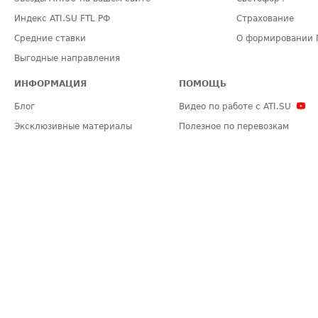
Индекс ATI.SU FTL РФ
Страхование
Средние ставки
О формировании 
Выгодные направления
ИНФОРМАЦИЯ
ПОМОЩЬ
Блог
Видео по работе с ATI.SU
Эксклюзивные материалы
Полезное по перевозкам
Политика конфиденциальности
Часто задаваемые вопросы (FA
Общие положения
Техническая информация
Карта сайта
ЗАДАТЬ ВОПРОС