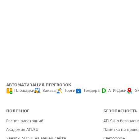
АВТОМАТИЗАЦИЯ ПЕРЕВОЗОК
Площадки
Заказы
Торги
Тендеры
АТИ-Доки
G
ПОЛЕЗНОЕ
БЕЗОПАСНОСТЬ
Расчет расстояний
ATI.SU о безопасн
Академия ATI.SU
Памятка по прове
Звезды ATI.SU на вашем сайте
Светофор+