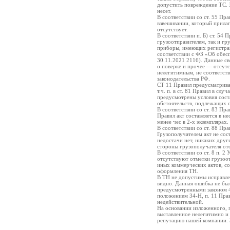
допустить повреждение ТС. З
несет.
В соответствии со ст. 55 Пр
взвешивании, который прила
отсутствует.
В соответствии п. Б) ст. 54
грузоотправителем, так и гр
приборы, имеющих регистра
соответствии с ФЗ «Об обес
30.11.2021 2116). Данные с
о поверке и прочее — отсут
нелегитимным, не соответст
законодательства РФ.
СТ 11 Правил предусматрива
т.ч. п. в ст. 81 Правил в сл
предусмотрены условия соста
обстоятельств, подлежащих 
В соответствии со ст. 83 Пра
Правил акт составляется в н
менее чес в 2-х экземплярах.
В соответствии со ст. 88 Пр
Грузополучателем акт не сост
недостачи нет, никаких друг
стороны грузополучателя от
В соответствии со ст. 8 п. 
отсутствуют отметки грузоот
иных коммерческих актов, со
оформления ТН.
В ТН не допустимы исправлен
видно. Данная ошибка не был
предусмотренными законом 4
положением 34-Н, п. 11 Прав
недействительной.
На основании изложенного, 
выставленное нелегитимно и
репутацию нашей компании. 