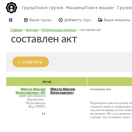
Грузы
Поиск грузов
Машины
Поиск машин
Грузо
Ваши грузы
Добавить груз
Ваши машины
Главная
>
Форумы
>
Юридические вопросы
>
составлен акт
составлен акт
ОТВЕТИТЬ
Автор
Мякота Максим
Мякота Максим
составлен акт
Вячеславович, ИП
Вячеславович
(ИНН:100110854294)
Перевозчик ,
Петрозаводск
Подскажите как поступить бы
Код:199003
сломался палет и поврежден г
под весом ванны почти тонна
не реально. Но суть вопроса
#1
говорят что остальное залог