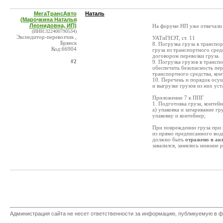
МегаТрансАвто
Наталь
(Марочкина Наталья
Леонидовна, ИП)
На форуме НП уже отвечали
(ИНН:322400790534)
Экспедитор-перевозчик ,
УАТиГНЭТ, ст. 11
Брянск
8. Погрузка груза в транспо
Код:66904
груза из транспортного сред
договором перевозки груза.
#2
9. Погрузка грузов в трансп
обеспечить безопасность пер
транспортного средства, кон
10. Перечень и порядок осущ
и выгрузке грузов из них ус
Приложение 7 к ППГ
1. Подготовка груза, контейн
а) упаковка и затаривание гр
упаковку и контейнер;
При повреждении груза при 
из прямо предписанного води
должно быть
отражено в ак
завалился, замялись нижние 
Администрация сайта не несет ответственности за информацию, публикуемую в ф