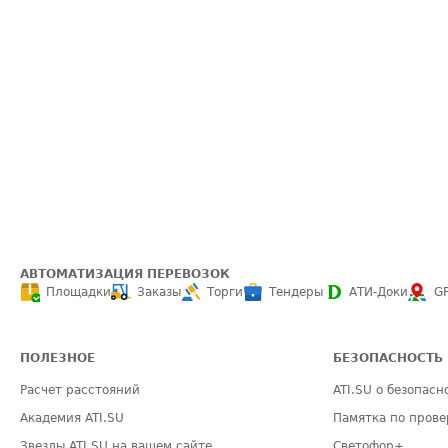
АВТОМАТИЗАЦИЯ ПЕРЕВОЗОК
Площадки
Заказы
Торги
Тендеры
АТИ-Доки
G
ПОЛЕЗНОЕ
БЕЗОПАСНОСТЬ
Расчет расстояний
ATI.SU о безопасн
Академия ATI.SU
Памятка по прове
Звезды ATI.SU на вашем сайте
Светофор+