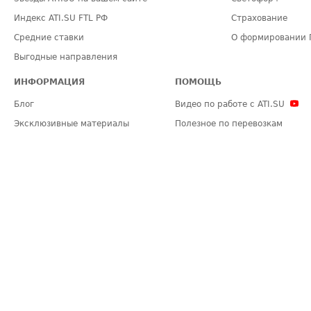
Индекс ATI.SU FTL РФ
Страхование
Средние ставки
О формировании 
Выгодные направления
ИНФОРМАЦИЯ
ПОМОЩЬ
Блог
Видео по работе с ATI.SU
Эксклюзивные материалы
Полезное по перевозкам
Политика конфиденциальности
Часто задаваемые вопросы (FA
Общие положения
Техническая информация
Карта сайта
ЗАДАТЬ ВОПРОС