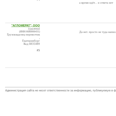
а время идёт... и ответа нет
"АГЛОМЕРАТ", ООО
(удалена)
(ИНН:6680006431)
Да нет. просто не туда написа
Грузовладелец-перевозчик
,
Екатеринбург
Код:4835489
#5
Администрация сайта не несет ответственности за информацию, публикуемую в ф