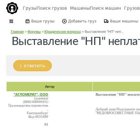
Грузы
Поиск грузов
Машины
Поиск машин
Грузо
Ваши грузы
Добавить груз
Ваши машины
Главная
>
Форумы
>
Юридические вопросы
>
Выставление "НП" неп...
Выставление "НП" непл
ОТВЕТИТЬ
Автор
"АГЛОМЕРАТ", ООО
Выставление "НП" неплат
(удалена)
(ИНН:6680006431)
Грузовладелец-перевозчик
,
Добрый день!Подскажите пож
Екатеринбург
"НЕДОБРОСОВЕСТНЫЕ ПАРТНЕР
Код:4835489
#1