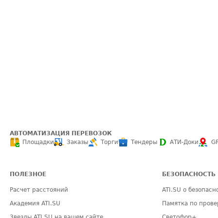
АВТОМАТИЗАЦИЯ ПЕРЕВОЗОК
Площадки
Заказы
Торги
Тендеры
АТИ-Доки
G
ПОЛЕЗНОЕ
БЕЗОПАСНОСТЬ
Расчет расстояний
ATI.SU о безопасн
Академия ATI.SU
Памятка по прове
Звезды ATI.SU на вашем сайте
Светофор+