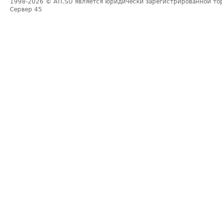
1998-2026
© ATI.SU является юридически зарегистрированной то
Сервер
45