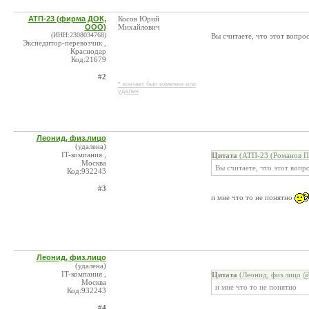
АТП-23 (фирма ДОК,
Косов Юрий
ООО)
Михайлович
(ИНН:2308034768)
Вы считаете, что этот вопр
Экспедитор-перевозчик ,
Краснодар
Код:21679
#2
* контакт был изменен или
удален
Леонид, физ.лицо
(удалена)
IT-компания ,
Цитата
(АТП-23 (Романов П.
Москва
Вы считаете, что этот воп
Код:932243
#3
и мне что то не понятно
Леонид, физ.лицо
(удалена)
IT-компания ,
Цитата
(Леонид, физ.лицо @
Москва
и мне что то не понятно
Код:932243
#4