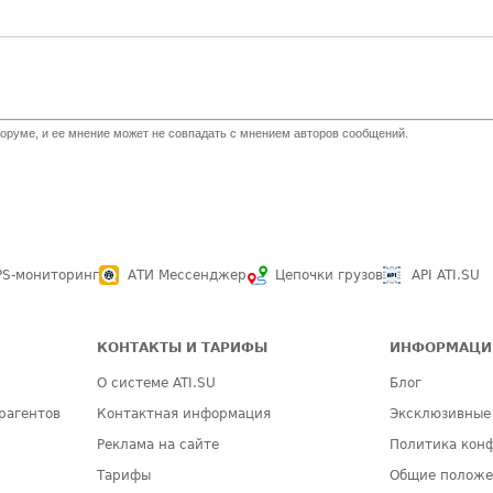
оруме, и ее мнение может не совпадать с мнением авторов сообщений.
PS-мониторинг
АТИ Мессенджер
Цепочки грузов
API ATI.SU
КОНТАКТЫ И ТАРИФЫ
ИНФОРМАЦИ
О системе ATI.SU
Блог
рагентов
Контактная информация
Эксклюзивные
Реклама на сайте
Политика кон
Тарифы
Общие полож