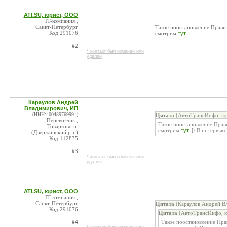
ATI.SU, юрист, ООО
IT-компания ,
Санкт-Петербург
Такое поостановление Прави
Код:291076
смотрим
тут.
.
#2
* контакт был изменен или
удален
Караулов Андрей
Владимирович, ИП
(ИНН:400489769991)
Цитата
(АвтоТрансИнфо, юр
Перевозчик ,
Такое поостановление Прав
Товарково п.
смотрим
тут.
.[/ В интервь
(Дзержинский р-н)
Код:112835
#3
* контакт был изменен или
удален
ATI.SU, юрист, ООО
IT-компания ,
Санкт-Петербург
Цитата
(Караулов Андрей В
Код:291076
Цитата
(АвтоТрансИнфо, ю
#4
Такое поостановление Пра