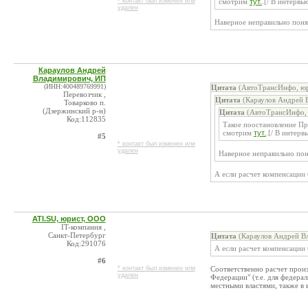
* контакт был изменен или
смотрим
тут.
.[/ В интерв
удален
Наверное неправильно понял
Караулов Андрей
Владимирович, ИП
(ИНН:400489769991)
Цитата
(АвтоТрансИнфо, юр
Перевозчик ,
Цитата
(Караулов Андрей 
Товарково п.
(Дзержинский р-н)
Цитата
(АвтоТрансИнфо, 
Код:112835
Такое поостановление Пр
смотрим
тут.
.[/ В интер
#5
* контакт был изменен или
удален
Наверное неправильно поня
А если расчет компенсации 
ATI.SU, юрист, ООО
IT-компания ,
Санкт-Петербург
Цитата
(Караулов Андрей В
Код:291076
А если расчет компенсации 
#6
* контакт был изменен или
Соответственно расчет произ
удален
Федерации" (т.е. для федера
местными властями, также в