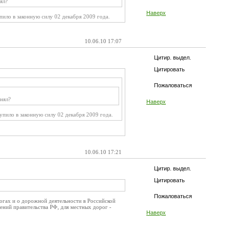
ял?
Наверх
пило в законную силу 02 декабря 2009 года.
10.06.10 17:07
Цитир. выдел.
Цитировать
Пожаловаться
онял?
Наверх
упило в законную силу 02 декабря 2009 года.
10.06.10 17:21
Цитир. выдел.
Цитировать
Пожаловаться
рогах и о дорожной деятельности в Российской
ений правительства РФ, для местных дорог -
Наверх