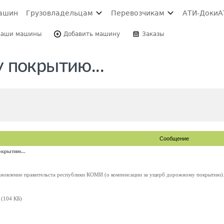
ашин
Грузовладельцам
Перевозчикам
АТИ-Доки
А
Ваши машины
Добавить машину
Заказы
 покрытию...
Сообщение
крытию...
ановление правительста республики КОМИ (о компенсации за ущерб дорожному покрытию).
(104 КБ)