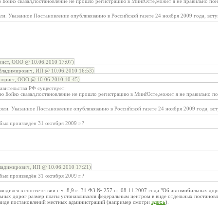
ью Бойко сказал,постановление не прошло регистрацию в МинЮсте,может я не правильно пон
и. Указанное Постановление опубликованно в Российской газете 24 ноября 2009 года, всту
ист, ООО @ 10.06.2010 17:07)
Владимирович, ИП @ 10.06.2010 16:53)
юрист, ООО @ 10.06.2010 10:45)
авительства РФ существует:
вью Бойко сказал,постановление не прошло регистрацию в МинЮсте,может я не правильно п
ли. Указанное Постановление опубликованно в Российской газете 24 ноября 2009 года, вст
был произведён 31 октября 2009 г.?
ладимирович, ИП @ 10.06.2010 17:21)
был произведён 31 октября 2009 г.?
водился в соответствии с ч. 8,9 с. 31 ФЗ № 257 от 08.11.2007 года "Об автомобильных до
льных дорог размер платы устанавливался федеральным центром в виде отдельных постановл
 виде постановлений местных администраций (например смотри
здесь
).