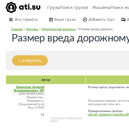
Грузы
Поиск грузов
Машины
Поиск м
Все сервисы
Ваши грузы
Добавить груз
Главная
>
Форумы
>
Юридические вопросы
>
Размер вреда дорожно...
Размер вреда дорожному
ОТВЕТИТЬ
Автор
Караулов Андрей
Размер вреда дорожному по
Владимирович, ИП
(ИНН:400489769991)
Перевозчик ,
Товарково п.
Подскажите,законно ли пост
(Дзержинский р-н)
методики рассчёта нет...
Код:112835
Прикрепленные файлы:
расчёт размера ущерба.pdf
#1
* контакт был изменен или
удален