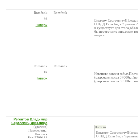
Romfntik
Romfntik
#6
Виктору Сергеевичу!Наезда и
О ПДД.Если бы, в "правилах"
Наверх
и существует для этого,объя
бы перегрузить заводские тр
выдаст.
Romantik
Romantik
#7
Извените совсем забыл.Посчи
(разр.макс.масса 37000кг.(п
Наверх
(разр.макс.масса 39500кг. ма
Регентов Владимир
Сергеевич, физ.лицо
(удалена)
Цитата
Перевозчик ,
Виктору Сергеевичу!Наезда
Ногинск
О ПДД.Если бы, в "правилах
Код:2799181