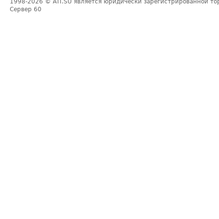
1998-2026
© ATI.SU является юридически зарегистрированной то
Сервер
60