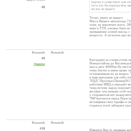
портал и существует для э
того,что бы перегрузить за
#8
ни кто не выдаст.
Точно, никто не выдаст.
Масса Вашего автопоезда 710
тонн, ну вероятнее всего, 38
мере в ТТН, указано быть не
превышение осевой массы, с 
непросто. А почитать про всё
Romantik
Romantik
#9
Блогадарю за ссылку,очень 
Новоросийска до Кисловодс
Наверх
масса авто 40000кг.На тягоче
темы.Значит я имею право э
останавливали но на вопрос
я ищю выгодные для себя ста
"ПДД".Проезжал.Пример№2 в
работник МВД,и передаёт вес
чему,почему народ покупает 
весовых чем меньше осей те
у отправителя нет калькуля
"М8"кончается перед Пересла
весовщиков свои тарифы и св
отдают,и есьчё забирают удо
Romantik
Romantik
#10
Извените.Как то скомкано вс