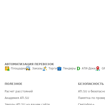
АВТОМАТИЗАЦИЯ ПЕРЕВОЗОК
Площадки
Заказы
Торги
Тендеры
АТИ-Доки
G
ПОЛЕЗНОЕ
БЕЗОПАСНОСТЬ
Расчет расстояний
ATI.SU о безопасн
Академия ATI.SU
Памятка по прове
Звезды ATI.SU на вашем сайте
Светофор+