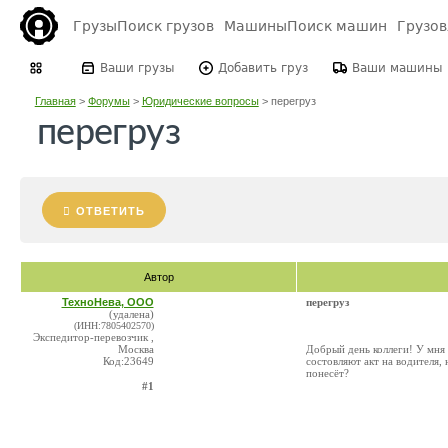
Грузы
Поиск грузов
Машины
Поиск машин
Грузо
Ваши грузы
Добавить груз
Ваши машины
Главная
>
Форумы
>
Юридические вопросы
>
перегруз
перегруз
ОТВЕТИТЬ
Автор
ТехноНева, ООО
перегруз
(удалена)
(ИНН:7805402570)
Экспедитор-перевозчик ,
Москва
Добрый день коллеги! У мня 
Код:23649
состовляют акт на водителя, 
понесёт?
#1