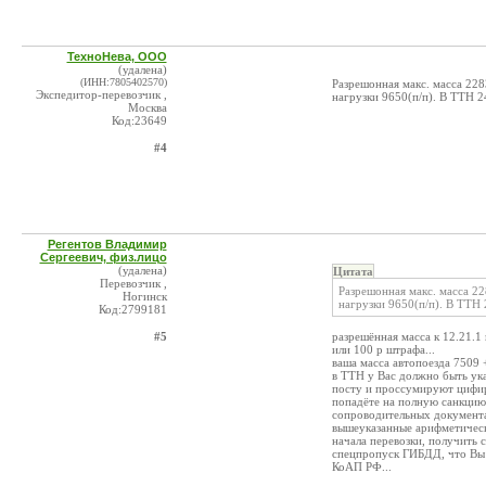
ТехноНева, ООО
(удалена)
(ИНН:7805402570)
Разрешонная макс. масса 2283
Экспедитор-перевозчик ,
нагрузки 9650(п/п). В ТТН 2
Москва
Код:23649
#4
Регентов Владимир
Сергеевич, физ.лицо
(удалена)
Цитата
Перевозчик ,
Разрешонная макс. масса 22
Ногинск
нагрузки 9650(п/п). В ТТН 
Код:2799181
#5
разрешённая масса к 12.21.1
или 100 р штрафа...
ваша масса автопоезда 7509 
в ТТН у Вас должно быть ука
посту и проссумируют цифирь
попадёте на полную санкцию с
сопроводительных документах
вышеуказанные арифметическ
начала перевозки, получить 
спецпропуск ГИБДД, что Вы н
КоАП РФ...