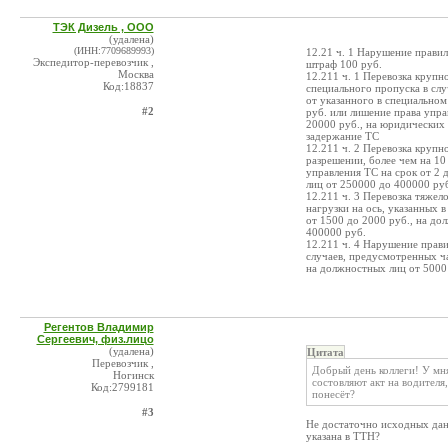
ТЭК Дизель , ООО
(удалена)
(ИНН:7709689993)
12.21 ч. 1 Нарушение правил
Экспедитор-перевозчик ,
штраф 100 руб.
Москва
12.211 ч. 1 Перевозка крупн
Код:18837
специального пропуска в слу
от указанного в специально
#2
руб. или лишение права упра
20000 руб., на юридических л
задержание ТС
12.211 ч. 2 Перевозка крупн
разрешении, более чем на 10
управления ТС на срок от 2 
лиц от 250000 до 400000 руб.
12.211 ч. 3 Перевозка тяже
нагрузки на ось, указанных 
от 1500 до 2000 руб., на до
400000 руб.
12.211 ч. 4 Нарушение прав
случаев, предусмотренных ча
на должностных лиц от 5000
Регентов Владимир
Сергеевич, физ.лицо
(удалена)
Цитата
Перевозчик ,
Добрый день коллеги! У мня
Ногинск
состовляют акт на водителя
Код:2799181
понесёт?
#3
Не достаточно исходных данн
указана в ТТН?