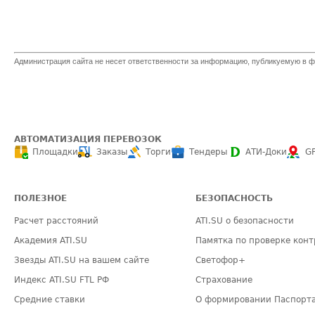
Администрация сайта не несет ответственности за информацию, публикуемую в ф
АВТОМАТИЗАЦИЯ ПЕРЕВОЗОК
Площадки
Заказы
Торги
Тендеры
АТИ-Доки
G
ПОЛЕЗНОЕ
БЕЗОПАСНОСТЬ
Расчет расстояний
ATI.SU о безопасности
Академия ATI.SU
Памятка по проверке конт
Звезды ATI.SU на вашем сайте
Светофор+
Индекс ATI.SU FTL РФ
Страхование
Средние ставки
О формировании Паспорт