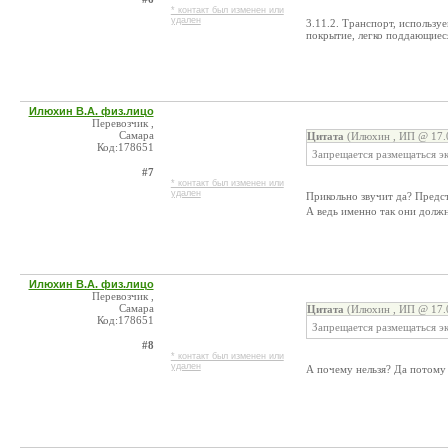
* контакт был изменен или
удален
3.11.2. Транспорт, использ
покрытие, легко поддающиес
Илюхин В.А. физ.лицо
Перевозчик ,
Самара
Цитата
(Илюхин , ИП @ 17.0
Код:178651
Запрещается размещаться э
#7
* контакт был изменен или
удален
Прикольно звучит да? Предс
А ведь именно так они должн
Илюхин В.А. физ.лицо
Перевозчик ,
Самара
Цитата
(Илюхин , ИП @ 17.0
Код:178651
Запрещается размещаться э
#8
* контакт был изменен или
удален
А почему нельзя? Да потому 