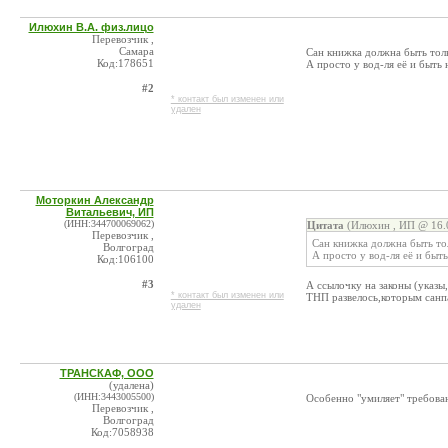
Илюхин В.А. физ.лицо
Перевозчик ,
Самара
Сан книжка должна быть толь
Код:178651
А просто у вод-ля её и быть
#2
* контакт был изменен или
удален
Моторкин Александр
Витальевич, ИП
(ИНН:344700069062)
Цитата
(Илюхин , ИП @ 16.0
Перевозчик ,
Сан книжка должна быть тол
Волгоград
А просто у вод-ля её и быт
Код:106100
#3
А ссылочку на законы (указы
* контакт был изменен или
ТНП развелось,которым санпа
удален
ТРАНСКАФ, ООО
(удалена)
(ИНН:3443005500)
Особенно "умиляет" требован
Перевозчик ,
Волгоград
Код:7058938