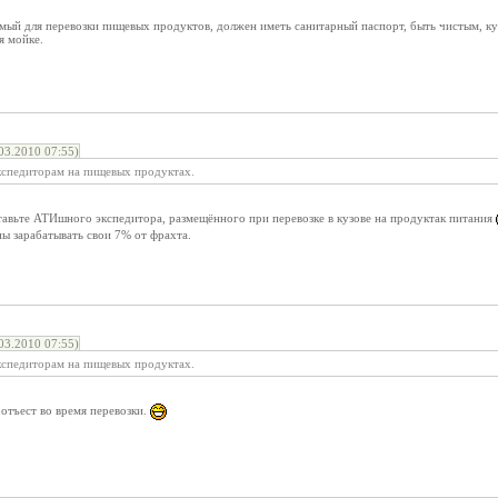
уемый для перевозки пищевых продуктов, должен иметь санитарный паспорт, быть чистым, к
я мойке.
3.2010 07:55)
кспедиторам на пищевых продуктах.
тавьте АТИшного экспедитора, размещённого при перевозке в кузове на продуктак питания
ы зарабатывать свои 7% от фрахта.
3.2010 07:55)
кспедиторам на пищевых продуктах.
отъест во время перевозки.