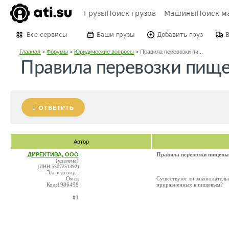
Грузы
Поиск грузов
Машины
Поиск м
Все сервисы
Ваши грузы
Добавить груз
Главная
>
Форумы
>
Юридические вопросы
>
Правила перевозки пи...
Правила перевозки пище
ОТВЕТИТЬ
Автор
ДИРЕКТИВА, ООО
Правила перевозки пищевы
(удалена)
(ИНН:5507251392)
Экспедитор ,
Омск
Существуют ли законодатель
Код:1986498
приравненных к пищевым?
#1