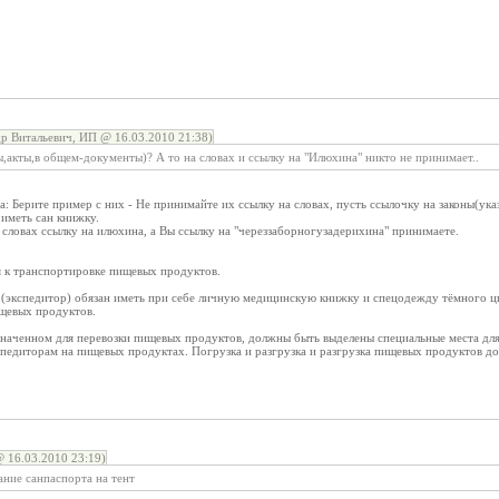
 Витальевич, ИП @ 16.03.2010 21:38)
ы,акты,в общем-документы)? А то на словах и ссылку на "Илюхина" никто не принимает..
: Берите пример с них - Не принимайте их ссылку на словах, пусть ссылочку на законы(ука
 иметь сан книжку.
словах ссылку на илюхина, а Вы ссылку на "череззаборногузадерихина" принимаете.
я к транспортировке пищевых продуктов.
р (экспедитор) обязан иметь при себе личную медицинскую книжку и спецодежду тёмного цв
щевых продуктов.
азначенном для перевозки пищевых продуктов, должны быть выделены специальные места для
спедиторам на пищевых продуктах. Погрузка и разгрузка и разгрузка пищевых продуктов д
16.03.2010 23:19)
ание санпаспорта на тент