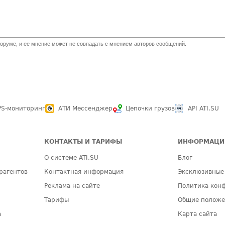
оруме, и ее мнение может не совпадать с мнением авторов сообщений.
PS-мониторинг
АТИ Мессенджер
Цепочки грузов
API ATI.SU
КОНТАКТЫ И ТАРИФЫ
ИНФОРМАЦИ
О системе ATI.SU
Блог
рагентов
Контактная информация
Эксклюзивные
Реклама на сайте
Политика кон
Тарифы
Общие полож
а
Карта сайта