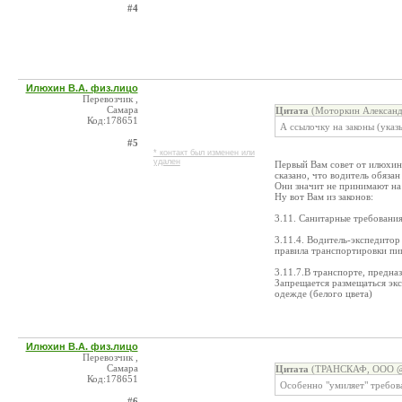
#4
Илюхин В.А. физ.лицо
Перевозчик ,
Самара
Цитата
(Моторкин Александр
Код:178651
А ссылочку на законы (указ
#5
* контакт был изменен или
удален
Первый Вам совет от илюхина
сказано, что водитель обязан
Они значит не принимают на 
Ну вот Вам из законов:
3.11. Санитарные требовани
3.11.4. Водитель-экспедито
правила транспортировки пи
3.11.7.В транспорте, предн
Запрещается размещаться эк
одежде (белого цвета)
Илюхин В.А. физ.лицо
Перевозчик ,
Самара
Цитата
(ТРАНСКАФ, ООО @ 
Код:178651
Особенно "умиляет" требов
#6