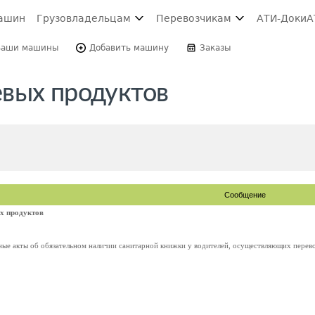
ашин
Грузовладельцам
Перевозчикам
АТИ-Доки
А
Ваши машины
Добавить машину
Заказы
вых продуктов
Сообщение
х продуктов
ные акты об обязательном наличии санитарной книжки у водителей, осуществляющих перев