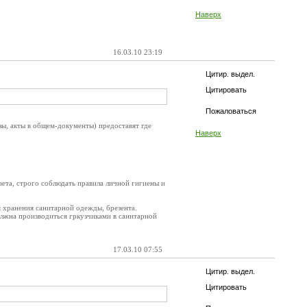
Наверх
16.03.10 23:19
Цитир. выдел.
Цитировать
Пожаловаться
зы, акты в общем-документы) предоставят где
Наверх
ета, строго соблюдать правила личной гигиены и
 хранения санитарной одежды, брезента.
олжна производиться гркузчиками в санитарной
17.03.10 07:55
Цитир. выдел.
Цитировать