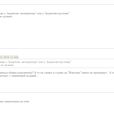
ко у "водителя -экспедитора" или у "водителя-грузчика".
 не должно.
3.2010 13:49)
ько у "водителя -экспедитора" или у "водителя-грузчика".
ь не должно.
,акты,в общем-документы)? А то на словах и ссылку на "Илюхина" никто не принимает... А 
спорт с санкнижкой подавай...
ие санпаспорта на тент