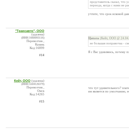
представитель сказал, что 
периода, когда с нами не ра
учтите, что срок исковой да
"Трансавто", ООО
(удалена)
(ИНН:1660093116)
Цитата
(Кейт, ООО @ 24.04.
Перевозчик ,
не большая поправочка -
Казань
Код:16899
Я с Вас удивляюсь, почему 
#14
Кейт, ООО
(удалена)
(ИНН:5504126379)
Перевозчик ,
что тут удивительного? плат
Омск
им является по умолчанию, е
Код:14265
#15