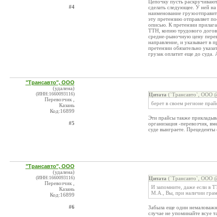
Цепочку пусть раскручиваю
#4
сделать следующее. У ней на
наименование грузоотправите
эту претензию отправляет по
описью. К претензии прилаг
ТТН, копию трудового догов
средне-рыночную цену перево
направление, и указывает в п
претензии обязательно указа
грузак оплатит еще до суда. А
"Трансавто", ООО
(удалена)
(ИНН:1660093116)
Цитата
(`Трансавто`, ООО @
Перевозчик ,
берет в своем регионе прай
Казань
Код:16899
Эти прайсы также прикладыва
#5
организация -перевозчик, вм
суде выиграете. Прецеденты 
"Трансавто", ООО
(удалена)
(ИНН:1660093116)
Цитата
(`Трансавто`, ООО @
Перевозчик ,
И запомните, даже если в Т
Казань
М.А., Вы, при наличии грам
Код:16899
#6
Забыла еще один немаловажны
случае не упоминайте всуе т