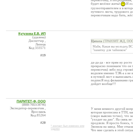
перевозчику, а посредникам, 
будет весёлое житьё
И есл
грузоотправителем и в кото
путевого листа, трудового до
перевозчикам надо бить, жё
Кутузова Е.В. ИП
(удалена)
Диспетчер ,
Цитата
(ТРАНЗИТ ЖД, ООО 
Липецк
Майя, Какая вы молодец В
Код:333571
"памятку для чайником"
#19
да-да-да - все прям ну росто
прекрасно понимаем что он 
перевозчик) либо под строко
водилем именно ТЭК-а а не и
в путевой лист и выписавать
подписЯ под филькинами грам
дойдет вообще!!!
ПАРИТЕТ-Ф, ООО
(ИНН:7602138746)
Экспедитор-перевозчик ,
У меня немного другой вопро
Ярославль
которая прописана в ТТН, ка
Код:85264
(скоро выясню точно), что з
"уходит на дно". На связь не
#20
продлили. Я просто боюсь, чт
* контакт был изменен или
Звонила на завод. Мне отказ
удален
Что мне сделать в этой ситу