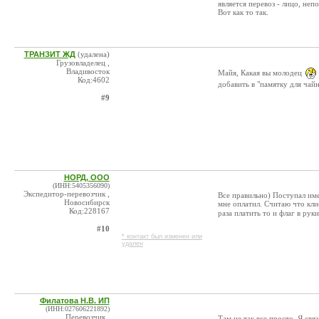
является перевоз - лицо, не
Вот как то так.
ТРАНЗИТ ЖД
(удалена)
Грузовладелец ,
Владивосток
Майя, Какая вы молодец
Код:4602
добавить в "памятку для чай
#9
НОРД, ООО
(ИНН:5405356090)
Экспедитор-перевозчик ,
Все правильно) Поступал им
Новосибирск
мне оплатил. Считаю что кли
Код:228167
раза платить то и флаг в рук
#10
* контакт был изменен или
удален
Филатова Н.В. ИП
(ИНН:027606221892)
Перевозчик ,
Там не так все просто. Я свя