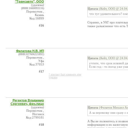
"Трансавто", ООО
(удалена)
(ИНН:1660093116)
Цитата
(Кейт, ООО @ 24.04.
Перевозчик ,
что тут удивительного? пла
Казань
Код:16899
Странно, в УАТ про плательщи
#16
также разъяснение что есть
Филатова Н.В. ИП
(ИНН:027606221892)
Перевозчик ,
Цитата
(Кейт, ООО @ 24.04.
Уфа
учтите, что срок исковой д
Код:37053
Если год - то поезд уже уш
#17
* контакт был изменен или
удален
Регентов Владимир
Сергеевич, физ.лицо
(удалена)
Цитата
(Филатов Михаил Ан
Перевозчик ,
А за перевозку они сразу с
Ногинск
Код:2799181
А Вы не поленитесь и позвон
#18
информацию в их налоговую и