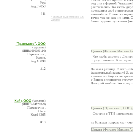
Уфа
год они с фирмой "Альфавол" 
Код:37053
рассчитались.Что якобы дир
прекратила своё существован
#11
автомобиля. В этот же перио
* контакт был изменен или
точно так же, как и с нами.
удален
быть с грузополучателем (он 
"Трансавто", ООО
(удалена)
(ИНН:1660093116)
Цитата
(Филатов Михаил Ан
Перевозчик ,
Что якобы директор Дмитри
Казань
существование. А за перево
Код:16899
#12
Да какая разница. У кого-ниб
факсимильный вариант? Я, ду
а может вообще их не хранил
у Ваших оппонентов отсутств
Дмитрий вообще Вам предста
Кейт, ООО
(удалена)
(ИНН:5504126379)
Перевозчик ,
Цитата
(`Трансавто`, ООО @
Омск
Смотрит в ТТН наименован
Код:14265
#13
не большая поправочка - 
Цитата
(Филатов Михаил Ан