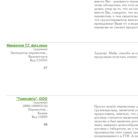
вместо Вас - реального пере
четко обозначено, кто есть п
делать упор на то, что он о
вместо Вас, говорите, что п
перевозчик, о чем свидетель
что грузоотправитель вписал
принадлежат Ваше т/с и води
перевозке не сможет предост
Манвелов Т.Г. физ.лицо
(удалена)
Экспедитор-перевозчик ,
Здорово. Майя, спасибо за со
Красногорск
продолжаю получать оплату б
Код:124503
#7
"Трансавто", ООО
(удалена)
(ИНН:1660093116)
Просто нужно перевозчику де
Перевозчик ,
грузовладельца, заключили 
Казань
предоставить, заметьте, что
Код:16899
договор считается заключен
загрузке и был заключен дог
#8
знает, наверное целесообразн
договор с табуретом, но у та
производства этих самых тра
поименованного в ТТН. А по