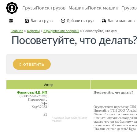
Грузы
Поиск грузов
Машины
Поиск машин
Грузо
Ваши грузы
Добавить груз
Ваши машины
Главная
>
Форумы
>
Юридические вопросы
>
Посоветуйте, что дел...
Посоветуйте, что делать
ОТВЕТИТЬ
Автор
Филатова Н.В. ИП
Посоветуйте, что делать?
(ИНН:027606221892)
Перевозчик ,
Уфа
Код:37053
Осуществили перевозку СПб-Е
Николай, в ТТН ООО "АльфаВо
"Гефест" никакого отношения
#1
и печати оказались поддель
* контакт был изменен или
удален
сказал, что он якобы поруча
он не знает. Я написала заяв
Что мне сейчас делать? Куда