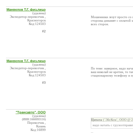
Манвелов Т.Г. физ.лицо
(удалена)
Экспедитор-перевозчик ,
Мошенники лезут просто со в
Красногорск
стороны динамят с оплатой 
Код:124503
всех сторон.
#2
Манвелов Т.Г. физ.лицо
(удалена)
Экспедитор-перевозчик ,
По теме: наверное, надо нач
Красногорск
ваш николай не кретин, то т
Код:124503
стационарному телефону и пр
#3
"Трансавто", ООО
(удалена)
(ИНН:1660093116)
Цитата
(`ЭйсКом`, ООО @ 21
Перевозчик ,
надо начать с грузоотправи
Казань
Код:16899