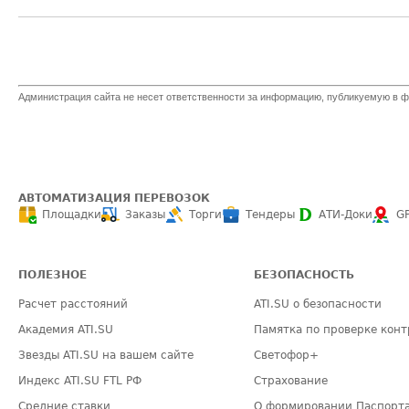
Администрация сайта не несет ответственности за информацию, публикуемую в ф
АВТОМАТИЗАЦИЯ ПЕРЕВОЗОК
Площадки
Заказы
Торги
Тендеры
АТИ-Доки
G
ПОЛЕЗНОЕ
БЕЗОПАСНОСТЬ
Расчет расстояний
ATI.SU о безопасности
Академия ATI.SU
Памятка по проверке конт
Звезды ATI.SU на вашем сайте
Светофор+
Индекс ATI.SU FTL РФ
Страхование
Средние ставки
О формировании Паспорт