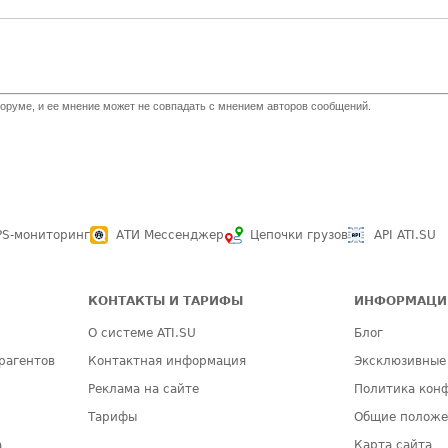
оруме, и ее мнение может не совпадать с мнением авторов сообщений.
PS-мониторинг
АТИ Мессенджер
Цепочки грузов
API ATI.SU
КОНТАКТЫ И ТАРИФЫ
ИНФОРМАЦИ
О системе ATI.SU
Блог
рагентов
Контактная информация
Эксклюзивные
Реклама на сайте
Политика кон
Тарифы
Общие полож
а
Карта сайта