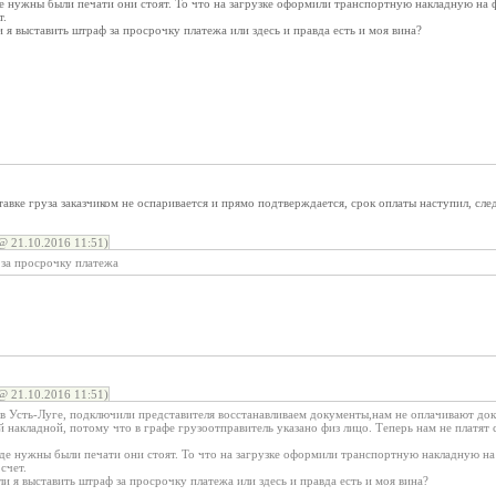
е нужны были печати они стоят. То что на загрузке оформили транспортную накладную на ф
т.
и я выставить штраф за просрочку платежа или здесь и правда есть и моя вина?
тавке груза заказчиком не оспаривается и прямо подтверждается, срок оплаты наступил, сле
 21.10.2016 11:51)
 за просрочку платежа
 21.10.2016 11:51)
 в Усть-Луге, подключили представителя восстанавливаем документы,нам не оплачивают д
 накладной, потому что в графе грузоотправитель указано физ лицо. Теперь нам не платят 
де нужны были печати они стоят. То что на загрузке оформили транспортную накладную на
счет.
ли я выставить штраф за просрочку платежа или здесь и правда есть и моя вина?