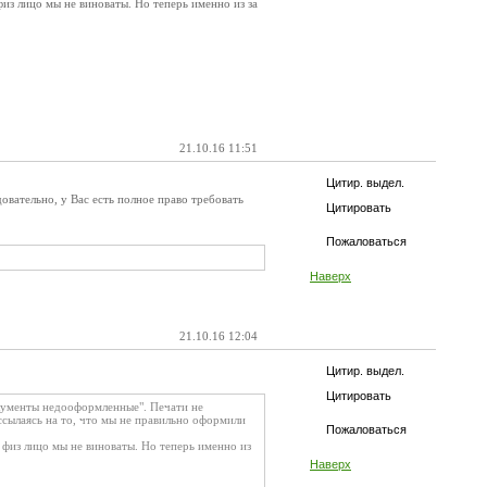
из лицо мы не виноваты. Но теперь именно из за
21.10.16 11:51
Цитир. выдел.
довательно, у Вас есть полное право требовать
Цитировать
Пожаловаться
Наверх
21.10.16 12:04
Цитир. выдел.
Цитировать
окументы недооформленные". Печати не
ссылаясь на то, что мы не правильно оформили
Пожаловаться
 физ лицо мы не виноваты. Но теперь именно из
Наверх