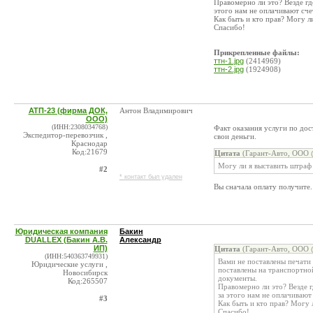
Правомерно ли это? Везде гд
этого нам не оплачивают сче
Как быть и кто прав? Могу л
Спасибо!
Прикрепленные файлы:
ттн-1.jpg
(2414969)
ттн-2.jpg
(1924908)
АТП-23 (фирма ДОК,
Антон Владимирович
ООО)
(ИНН:2308034768)
Факт оказания услуги по дос
Экспедитор-перевозчик ,
свои деньги.
Краснодар
Код:21679
Цитата
(Гарант-Авто, ООО @
Могу ли я выставить штраф
#2
* контакт был удален
Вы сначала оплату получите.
Юридическая компания
Бакин
DUALLEX (Бакин А.В.
Александр
ИП)
Цитата
(Гарант-Авто, ООО @
(ИНН:540363749931)
Вами не поставлены печати
Юридические услуги ,
поставлены на транспортной
Новосибирск
документы.
Код:265507
Правомерно ли это? Везде г
за этого нам не оплачивают 
#3
Как быть и кто прав? Могу 
Спасибо!