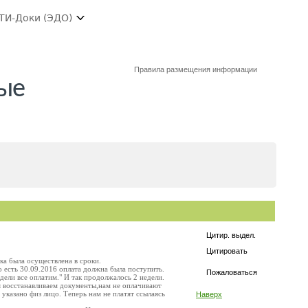
ТИ-Доки (ЭДО)
Правила размещения информации
ые
Цитир. выдел.
Цитировать
ка была осуществлена в сроки.
о есть 30.09.2016 оплата должна была поступить.
Пожаловаться
недели все оплатим." И так продолжалось 2 недели.
я восстанавливаем документы,нам не оплачивают
казано физ лицо. Теперь нам не платят ссылаясь
Наверх