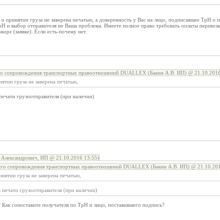
 о принятии груза не заверена печатью, а доверенность у Вас на лицо, подписавшее ТрН о п
Н и выбор отправителя не Ваша проблема. Имеете полное право требовать оплаты перевоз
воре (заявке). Если есть-почему нет.
го сопровождения транспортных правоотношений DUALLEX (Бакин А.В. ИП) @ 21.10.2016
нятии груза не заверена печатью,
печати грузоотправителя (при наличии)
Александрович, ИП @ 21.10.2016 13:55)
ого сопровождения транспортных правоотношений DUALLEX (Бакин А.В. ИП) @ 21.10.201
инятии груза не заверена печатью,
 печати грузоотправителя (при наличии)
 Как сопоставите получателя по ТрН и лицо, поставившего подпись?