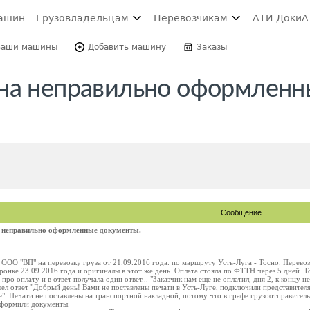
ашин
Грузовладельцам
Перевозчикам
АТИ-Доки
А
Ваши машины
Добавить машину
Заказы
 на неправильно оформленн
Сообщение
 неправильно оформленные документы.
ООО "ВП" на перевозку груза от 21.09.2016 года. по маршруту Усть-Луга - Тосно. Перевоз
онке 23.09.2016 года и оригиналы в этот же день. Оплата стояла по ФТТН через 5 дней. Т
 про оплату и в ответ получала один ответ... "Заказчик нам еще не оплатил, дня 2, к концу 
ел ответ "Добрый день! Вами не поставлены печати в Усть-Луге, подключили представител
 Печати не поставлены на транспортной накладной, потому что в графе грузоотправитель у
 оформили документы.