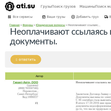
Грузы
Поиск грузов
Машины
Поиск м
Все сервисы
Ваши грузы
Добавить груз
Главная
>
Форумы
>
Юридические вопросы
>
Неоплачивают ссылаяс...
Неоплачивают ссылаясь
документы.
ОТВЕТИТЬ
Автор
Гарант-Авто, ООО
Неоплачивают ссылаясь на
(удалена)
(ИНН:7819307580)
Перевозчик ,
Санкт-Петербург
Заключили Договор-Заявку с 
Код:1886037
Документы высланы по электр
С 30 сентября стала выяснять
В итоге 17.10.2016 мне приш
#1
документы недооформленные".
на то, что мы не правильно