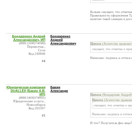
Больше смущает, что отметка
Правильность оформления Тр
наличие такой санкции в дого
Бондаренко Андрей
Бондаренко
Александрович, ИП
Андрей
(ИНН:231802740380)
Александрович
Цитата
(Агентство правово
Перевозчик ,
смущает, что отметка о при
Сочи
Код:240846
Написано: подпись и оттиск 
#4
Юридическая компания
Бакин
DUALLEX (Бакин А.В.
Александр
ИП)
Цитата
(Бондаренко Андрей 
(ИНН:540363749931)
Цитата
(Агентство правов
Юридические услуги ,
Новосибирск
смущает, что отметка о пр
Код:265507
Написано: подпись и оттиск
#5
И что? Получатель физ лицо?