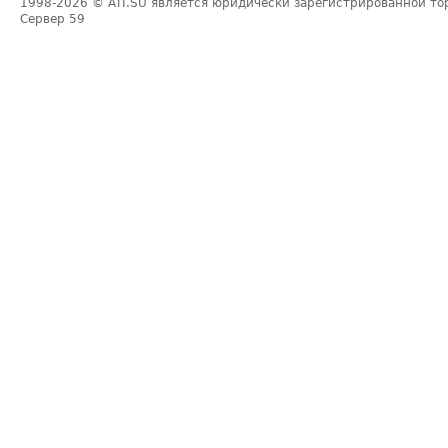
1998-2026
© ATI.SU является юридически зарегистрированной то
Сервер
59