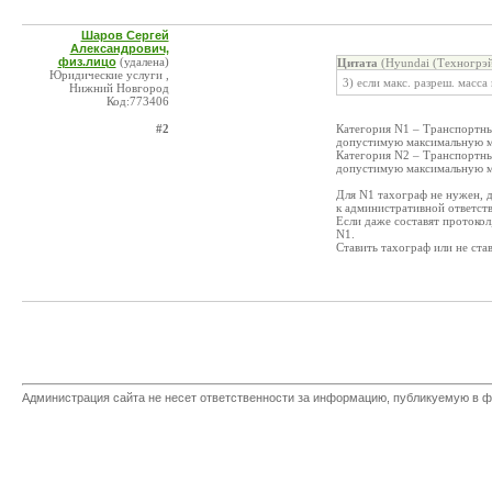
Шаров Сергей
Александрович,
физ.лицо
(удалена)
Цитата
(Hyundai (Техногрэй
Юридические услуги ,
3) если макс. разреш. масс
Нижний Новгород
Код:773406
#2
Категория N1 – Транспортны
допустимую максимальную м
Категория N2 – Транспортны
допустимую максимальную 
Для N1 тахограф не нужен, 
к административной ответств
Если даже составят протокол
N1.
Ставить тахограф или не став
Администрация сайта не несет ответственности за информацию, публикуемую в ф