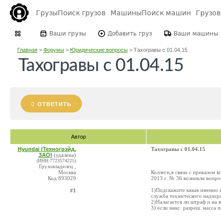
Грузы
Поиск грузов
Машины
Поиск машин
Грузо
Ваши грузы
Добавить груз
Ваши машины
Главная
>
Форумы
>
Юридические вопросы
>
Тахогравы с 01.04.15
Тахогравы с 01.04.15
ОТВЕТИТЬ
Автор
Hyundai (Техногрэйд,
Тахогравы с 01.04.15
ЗАО)
(удалена)
(ИНН:7723574225)
Грузовладелец ,
Москва
Коллеги,в связи с приказом 
Код:893029
2013 г. № 36 возникли вопро
1)Подскажите какая именно и
#1
служба технического надзо
2)Налагается ли штраф и на 
3) если макс. разреш. масса