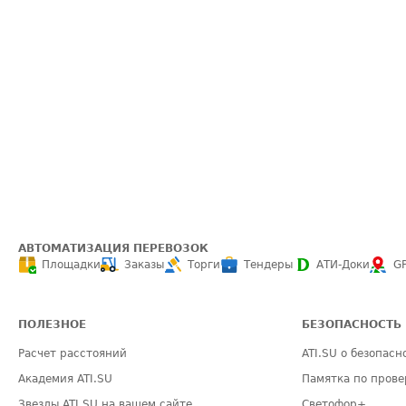
АВТОМАТИЗАЦИЯ ПЕРЕВОЗОК
Площадки
Заказы
Торги
Тендеры
АТИ-Доки
G
ПОЛЕЗНОЕ
БЕЗОПАСНОСТЬ
Расчет расстояний
ATI.SU о безопасн
Академия ATI.SU
Памятка по прове
Звезды ATI.SU на вашем сайте
Светофор+