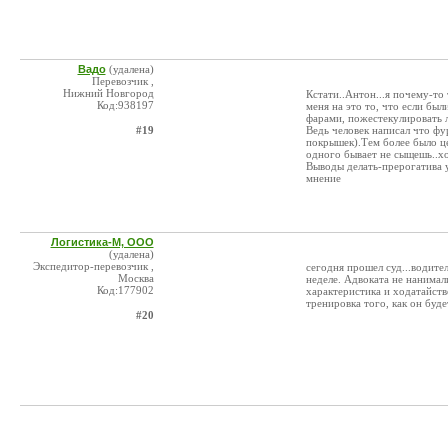
Вадо
(удалена)
Перевозчик ,
Нижний Новгород
Кстати..Антон...я почему-то 
Код:938197
меня на это то, что если бы
фарами, пожестекулировать 
#19
Ведь человек написал что фу
покрышек).Тем более было ц
одного бывает не сыщешь..хо
Выводы делать-прерогатива 
мнение
Логистика-М, ООО
(удалена)
Экспедитор-перевозчик ,
сегодня прошел суд...водите
Москва
неделе. Адвоката не нанимали
Код:177902
характеристика и ходатайств
тренировка того, как он будет
#20