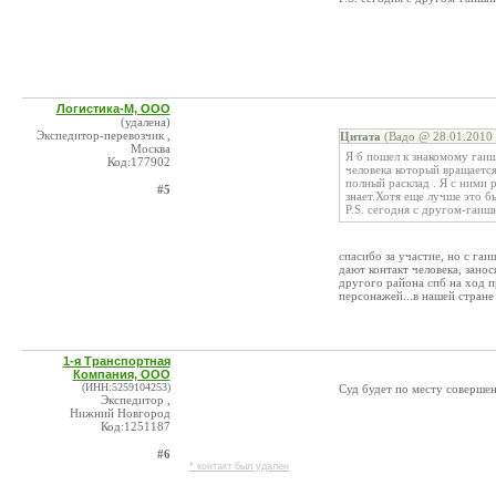
Логистика-М, ООО
(удалена)
Экспедитор-перевозчик ,
Цитата
(Вадо @ 28.01.2010 
Москва
Я б пошел к знакомому гаиш
Код:177902
человека который вращается
полный расклад . Я с ними
#5
знает.Хотя еще лучше это б
P.S. сегодня с другом-гаиш
спасибо за участие, но с гаи
дают контакт человека, занос
другого района спб на ход п
персонажей...в нашей стране
1-я Транспортная
Компания, ООО
(ИНН:5259104253)
Суд будет по месту соверше
Экспедитор ,
Нижний Новгород
Код:1251187
#6
* контакт был удален