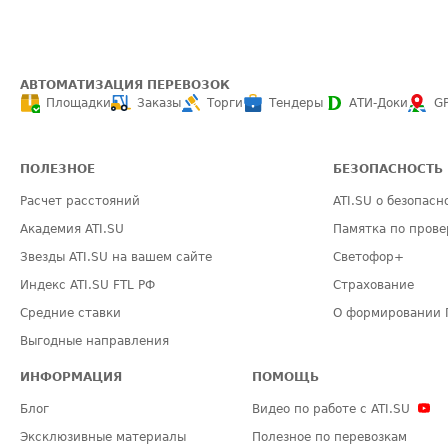
АВТОМАТИЗАЦИЯ ПЕРЕВОЗОК
Площадки
Заказы
Торги
Тендеры
АТИ-Доки
G
ПОЛЕЗНОЕ
БЕЗОПАСНОСТЬ
Расчет расстояний
ATI.SU о безопасн
Академия ATI.SU
Памятка по прове
Звезды ATI.SU на вашем сайте
Светофор+
Индекс ATI.SU FTL РФ
Страхование
Средние ставки
О формировании 
Выгодные направления
ИНФОРМАЦИЯ
ПОМОЩЬ
Блог
Видео по работе с ATI.SU
Эксклюзивные материалы
Полезное по перевозкам