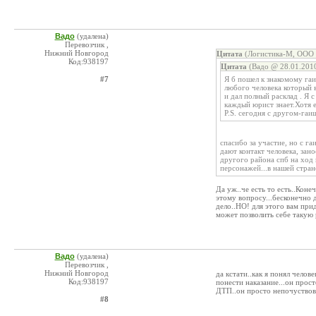
Вадо
(удалена)
Перевозчик ,
Нижний Новгород
Цитата
(Логистика-М, ООО 
Код:938197
Цитата
(Вадо @ 28.01.2010
#7
Я б пошел к знакомому гаи
любого человека который в
и дал полный расклад . Я 
каждый юрист знает.Хотя е
P.S. сегодня с другом-гаи
спасибо за участие, но с га
дают контакт человека, зано
другого района спб на ход
персонажей...в нашей стран
Да уж..че есть то есть..Кон
этому вопросу...бесконечно 
дело..НО! для этого вам при
может позволить себе такую 
Вадо
(удалена)
Перевозчик ,
Нижний Новгород
да кстати..как я понял челов
Код:938197
понести наказание...он прост
ДТП..он просто непочуствова
#8