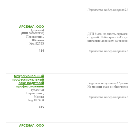
_______________________
Перенесено модератором
01
АРСЕНАЛ, ООО
(удалена)
(ИНН:5050062139)
ДТП было, водитель скрылся. 
Перевозчик ,
с судьей. Либо арест 2-15 су
Щёлково
заплатите адвокату, за трасс
Код:92795
_______________________
#14
Перенесено модератором
01
Межрегиональный
профессиональный
союз водителей
Водитель получивший "ус
профессионалов
На момент суда он был чле
(удалена)
Перевозчик ,
_______________________
Москва
Перенесено модератором
01
Код:107468
#15
АРСЕНАЛ, ООО