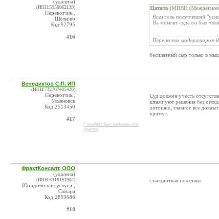
(удалена)
(ИНН:5050062139)
Цитата
(МПВП (Межрегионал
Перевозчик ,
Водитель получивший "у
Щёлково
На момент суда он был чл
Код:92795
______________________
#16
Перенесено модератором
0
бесплатный сыр только в мы
Венедиктов С.П. ИП
(ИНН:732707405420)
Перевозчик ,
Суд должен учесть отсутстви
Ульяновск
штампуют решения без оглядк
Код:2513450
дотошно, главное все доказа
примут.
#17
* контакт был изменен или
удален
ФрахтКонсалт, ООО
(удалена)
(ИНН:6318191904)
стандартная подстава
Юридические услуги ,
Самара
Код:2899686
#18