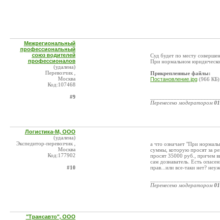
Межрегиональный
профессиональный
союз водителей
Суд будет по месту соверше
профессионалов
При нормальном юридическо
(удалена)
Перевозчик ,
Прикрепленные файлы:
Москва
Постановление.jpg
(966 КБ)
Код:107468
#9
_______________________
Перенесено модератором
01
Логистика-М, ООО
(удалена)
Экспедитор-перевозчик ,
а что означает "При нормаль
Москва
суммы, которую просят за реш
Код:177902
просят 35000 руб., причем в
сам дознаватель. Есть опасен
#10
прав...или все-таки нет? не
_______________________
Перенесено модератором
01
"Трансавто", ООО