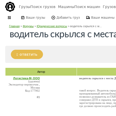
Грузы
Поиск грузов
Машины
Поиск машин
Грузо
Ваши грузы
Добавить груз
Ваши машины
Главная
>
Форумы
>
Юридические вопросы
>
водитель скрылся с м...
водитель скрылся с мест
ОТВЕТИТЬ
Автор
Логистика-М, ООО
водитель скрылся с места 
(удалена)
Экспедитор-перевозчик ,
Москва
такой вопрос. Водитель скры
Код:177902
припаркованный автомобиль).
позвонил дознаватель из ГА
#1
совершил ДТП и скрылся, при
зарегистрирована на лицо, п
где должно происходить ра