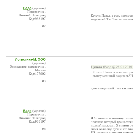
Вадо
(удалена)
Перевозчик ,
Нижний Новгород
Кстати Павел..а есть неопр
Код:938197
водитель??Т.е "был ли мальчи
#2
Логистика-М, ООО
(удалена)
Экспедитор-перевозчик ,
Цитата
(Вадо @ 28.01.2010 
Москва
Кстати Павел..а есть неоп
Код:177902
вышеуказанный водитель??Т.
#3
двое свидетелей...все как пол
Вадо
(удалена)
Перевозчик ,
Нижний Новгород
Я б пошел к знакомому гаишн
Код:938197
человека который вращается 
полный расклад . Я с ними р
#4
знает.Хотя еще лучше это был
P.S. сегодня с другом-гаишн