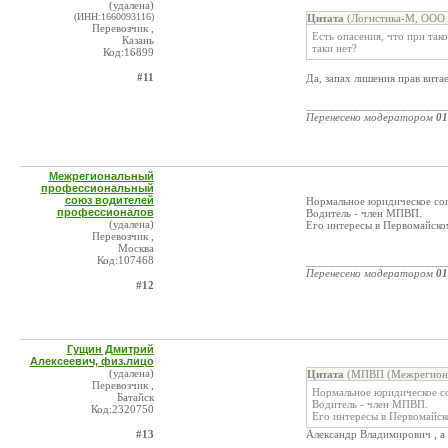
(удалена)
(ИНН:1660093116)
Цитата
(Логистика-М, ООО 
Перевозчик ,
Есть опасения, что при тако
Казань
таки нет?
Код:16899
#11
Да, запах лишения прав вита
_______________________
Перенесено модератором
01
Межрегиональный
профессиональный
союз водителей
Нормальное юридическое с
профессионалов
Водитель - член МПВП.
(удалена)
Его интересы в Первомайско
Перевозчик ,
Москва
Код:107468
_______________________
Перенесено модератором
01
#12
Гущин Дмитрий
Алексеевич, физ.лицо
(удалена)
Цитата
(МПВП (Межрегионал
Перевозчик ,
Нормальное юридическое 
Батайск
Водитель - член МПВП.
Код:2320750
Его интересы в Первомайск
#13
Александр Владимирович , а 