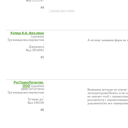
Код:1251187
#4
* контакт был удален
Кулиш А.А. физ.лицо
(удалена)
Грузовладелец-перевозчик
А почему названия фирм не 
,
Дзержинск
Код:3854063
#5
РусТрансЛогистик,
ООО
(удалена)
(ИНН:5075373016)
Компании которые не платя
Грузовладелец-перевозчик
экспедиторами!Боюсь если о
,
не хватает чтоб с перевозчи
Тучково рп.
расплатится с перевозчиками
Код:196336
документы!но все сканирова
#6