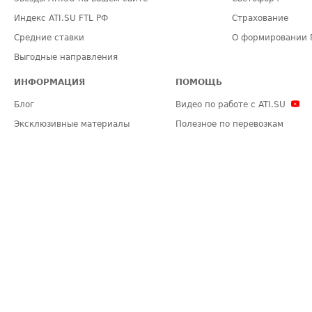
Индекс ATI.SU FTL РФ
Страхование
Средние ставки
О формировании 
Выгодные направления
ИНФОРМАЦИЯ
ПОМОЩЬ
Блог
Видео по работе с ATI.SU
Эксклюзивные материалы
Полезное по перевозкам
Политика конфиденциальности
Часто задаваемые вопросы (FA
Общие положения
Техническая информация
Карта сайта
ЗАДАТЬ ВОПРОС