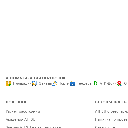
АВТОМАТИЗАЦИЯ ПЕРЕВОЗОК
Площадки
Заказы
Торги
Тендеры
АТИ-Доки
G
ПОЛЕЗНОЕ
БЕЗОПАСНОСТЬ
Расчет расстояний
ATI.SU о безопасн
Академия ATI.SU
Памятка по прове
Звезды ATI.SU на вашем сайте
Светофор+