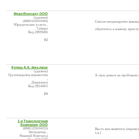
ФрахтКонсалт, ООО
(удалена)
(ИНН:6318191904)
Список неоднократно выклад
Юридические услуги ,
Самара
обратитесь к живому юристу
Код:2899686
#2
Кулиш А.А. физ.лицо
(удалена)
Грузовладелец-перевозчик
А свои деньги не пробовали 
,
Дзержинск
Код:3854063
#3
1-я Транспортная
Компания, ООО
(ИНН:5259104253)
Вы-то кем являетесь (перево
Экспедитор ,
т.д.)
Нижний Новгород