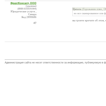
ФрахтКонсалт, ООО
(удалена)
(ИНН:6318191904)
Цитата
(Горожанин плюс, О
Юридические услуги ,
но все сканированное или 
Самара
Код:2899686
вы громче кричите об этом, 
#7
Администрация сайта не несет ответственности за информацию, публикуемую в ф