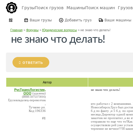
Грузы
Поиск грузов
Машины
Поиск машин
Грузо
Ваши грузы
Добавить груз
Ваши машины
Главная
>
Форумы
>
Юридические вопросы
>
не знаю что делать!
не знаю что делать!
ОТВЕТИТЬ
Автор
РусТрансЛогистик,
не знаю что делать!
ООО
(удалена)
(ИНН:5075373016)
Грузовладелец-перевозчик
,
кто работал с 2 компаниями.
Тучково рп.
Новосибирск.Груз был достав
Код:196336
б.д по факту ,и 5 б.д. по о
месяца.Директор одной компа
заказчик не проплатил ,а во
#1
отправили то еще что то!Ка
осуществляли рей уже устали
терпение не вечное!!!И как