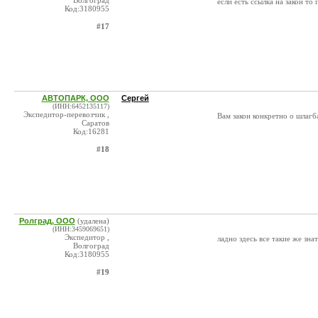
Волгоград
если есть ссылка на закон т
Код:3180955
#17
АВТОПАРК, ООО
Сергей
(ИНН:6452135117)
Экспедитор-перевозчик ,
Вам закон конкретно о шлаг
Саратов
Код:16281
#18
Ролград, ООО
(удалена)
(ИНН:3459069651)
Экспедитор ,
ладно здесь все такие же зна
Волгоград
Код:3180955
#19