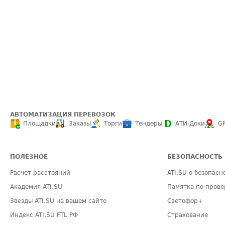
АВТОМАТИЗАЦИЯ ПЕРЕВОЗОК
Площадки
Заказы
Торги
Тендеры
АТИ-Доки
G
ПОЛЕЗНОЕ
БЕЗОПАСНОСТЬ
Расчет расстояний
ATI.SU о безопасн
Академия ATI.SU
Памятка по прове
Звезды ATI.SU на вашем сайте
Светофор+
Индекс ATI.SU FTL РФ
Страхование