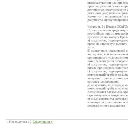
правонарушении или определ
правонарушении должны предс
документов предусмотрено з
указанные документы в орга
Кроме того, потерпевший в 
документы, предусмотренные 
Читаем п. 61 Правил ОСАГО:
При причинении вреда имуще
постройкам, иному имуществ
пунктом 44 настоящих Прави
а) документы, подтверждающ
право на страховую выплату
лица;
б) заключение независимой э
экспертиза, или заключение 
причиненного транспортному 
потерпевшим (если экспертиз
в) документы, подтверждающи
оплата произведена потерпе
г) документы, подтверждающ
потерпевший требует возме
эвакуации транспортного ср
ремонта или хранения;
д) документы, подтверждающ
потерпевший требует возмещ
Возмещаются расходы на хра
страховщиком осмотра или н
е) иные документы, которые 
возмещении причиненного ем
поврежденного имущества.
« Предыдущая
1
2
Следующая »