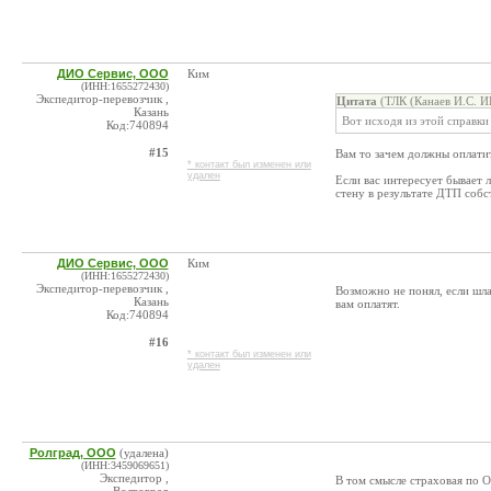
ДИО Сервис, ООО
Ким
(ИНН:1655272430)
Экспедитор-перевозчик ,
Цитата
(ТЛК (Канаев И.С. И
Казань
Вот исходя из этой справки
Код:740894
#15
Вам то зачем должны оплати
* контакт был изменен или
удален
Если вас интересует бывает 
стену в результате ДТП собс
ДИО Сервис, ООО
Ким
(ИНН:1655272430)
Экспедитор-перевозчик ,
Возможно не понял, если шла
Казань
вам оплатят.
Код:740894
#16
* контакт был изменен или
удален
Ролград, ООО
(удалена)
(ИНН:3459069651)
Экспедитор ,
В том смысле страховая по 