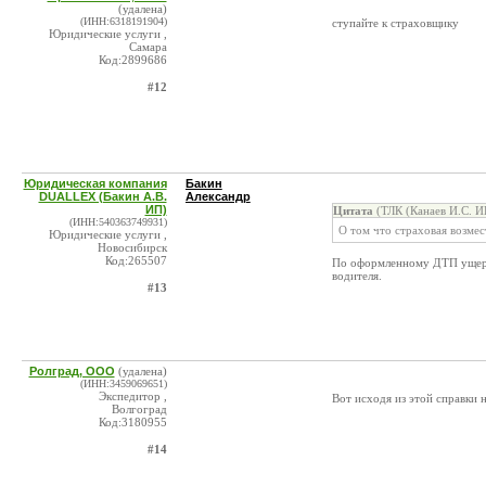
(удалена)
(ИНН:6318191904)
ступайте к страховщику
Юридические услуги ,
Самара
Код:2899686
#12
Юридическая компания
Бакин
DUALLEX (Бакин А.В.
Александр
ИП)
Цитата
(ТЛК (Канаев И.С. И
(ИНН:540363749931)
О том что страховая возме
Юридические услуги ,
Новосибирск
Код:265507
По оформленному ДТП ущерб
водителя.
#13
Ролград, ООО
(удалена)
(ИНН:3459069651)
Экспедитор ,
Вот исходя из этой справки 
Волгоград
Код:3180955
#14