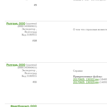
#9
Ролград, ООО
(удалена)
(ИНН:3459069651)
Экспедитор ,
О том что страховая возмес
Волгоград
Код:3180955
#10
Ролград, ООО
(удалена)
(ИНН:3459069651)
Экспедитор ,
Справки
Волгоград
Код:3180955
Прикрепленные файлы:
20170605_130322.jpg
(1840
#11
20170605_130329.jpg
(1409
ФрахтКонсалт, ООО