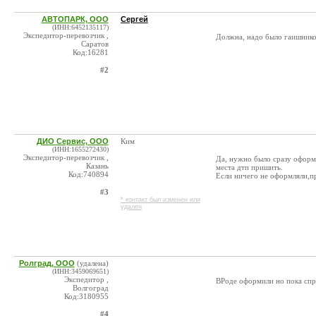
АВТОПАРК, ООО
Сергей
(ИНН:6452135117)
Экспедитор-перевозчик ,
Должна, надо было гаишнико
Саратов
Код:16281
#2
ДИО Сервис, ООО
Ким
(ИНН:1655272430)
Экспедитор-перевозчик ,
Да, нужно было сразу оформл
Казань
места дтп пришить.
Код:740894
Если ничего не оформляли,п
#3
* контакт был изменен или
удален
Ролград, ООО
(удалена)
(ИНН:3459069651)
Экспедитор ,
ВРоде оформили но пока спра
Волгоград
Код:3180955
#4