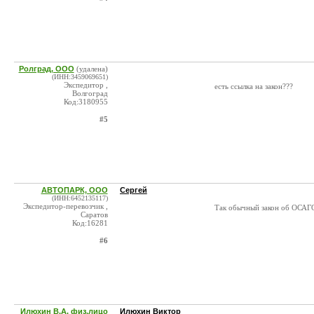
Ролград, ООО
(удалена)
(ИНН:3459069651)
Экспедитор ,
есть ссылка на закон???
Волгоград
Код:3180955
#5
АВТОПАРК, ООО
Сергей
(ИНН:6452135117)
Экспедитор-перевозчик ,
Так обычный закон об ОСАГО
Саратов
Код:16281
#6
Илюхин В.А. физ.лицо
Илюхин Виктор