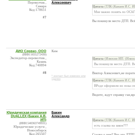
Перевозчик ,
Алексеевич
Самара
Цитата
(ТЛК (Канаев И.С. И
Код:178651
Мне важно понять по ОСАГ
#7
Вы покинули место ДТП. Всё 
ДИО Сервис, ООО
Ким
(ИНН:1655272430)
Экспедитор-перевозчик ,
Цитата
(Илюхин ИП. (Илюхин
Казань
Вы покинули место ДТП. Всё
Код:740894
#8
Виктор Алексеевич,не порит
* контакт был изменен или
удален
Цитата
(ТЛК (Канаев И.С. И
ВРоде оформили но пока спр
Видите, ждут справку гаи,вр
Юридическая компания
Бакин
DUALLEX (Бакин А.В.
Александр
ИП)
Цитата
(ТЛК (Канаев И.С. И
(ИНН:540363749931)
есть ссылка на закон???
Юридические услуги ,
Новосибирск
Код:265507
Ссылка о чем? Что это ДТП?