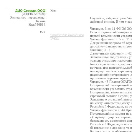
ДИО Сервис, ООО
Ким
(ИНН:1655272430)
Экспедитор-перевозчик ,
Слушайте, набрал в гугле "
Казань
действий описан. В чем у ва
Код:740894
Читаем п. 3 ст. 11 ФЗ Об ОС
#20
Если потерпевший намерен во
* контакт был изменен или
первой возможности уведоми
удален
Читаем фрагмент п. 5 ст. 1
Для решения вопроса об осу
дорожно-транспортном прои
милиции, <...>.
Далее читаем фрагмент п. 4
Заполненные водителями - у
транспортном происшествии,
быть в кратчайший срок, но
вручены или направлены лю
или представителю страховщ
нахождения) потерпевшего л
произошло дорожно-транспор
Читаем п. 43 Правил ОСАГО:
Потерпевший, намеренный во
возможности уведомить стра
Потерпевшие, включая пасса
страховой выплате в сроки,
Заявление о страховой выпл
по месту жительства (месту 
Российской Федерации, на т
Читаем фрагменты п. 44 Пр
Потерпевший на момент подач
а) справку о дорожно-транс
безопасность дорожного дв
Российской Федерации по со
б) извещение о дорожно-тра
Копии протокола об админис