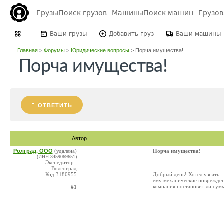
Грузы
Поиск грузов
Машины
Поиск машин
Грузо
Ваши грузы
Добавить груз
Ваши машины
Главная
>
Форумы
>
Юридические вопросы
>
Порча имущества!
Порча имущества!
ОТВЕТИТЬ
Автор
Ролград, ООО
(удалена)
Порча имущества!
(ИНН:3459069651)
Экспедитор ,
Волгоград
Код:3180955
Добрый день! Хотел узнать..
ему механические поврежден
компания постановит ли сум
#1