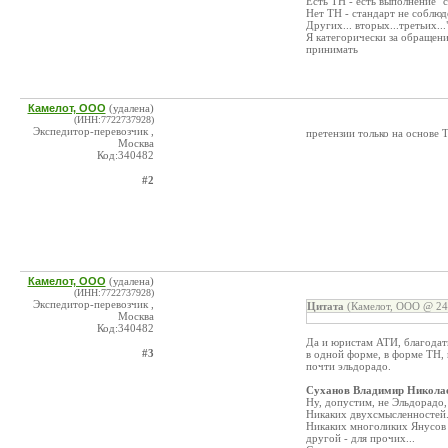
Есть ТН - есть выполнение "
Нет ТН - стандарт не соблюде
Других... вторых...третьих..
Я категорически за обращен
принимать
Камелот, ООО
(удалена)
(ИНН:7722737928)
Экспедитор-перевозчик ,
претензии только на основе 
Москва
Код:340482
#2
Камелот, ООО
(удалена)
(ИНН:7722737928)
Экспедитор-перевозчик ,
Цитата
(Камелот, ООО @ 24.
Москва
Код:340482
Да и юристам АТИ, благодать
#3
в одной форме, в форме ТН, 
почти эльдорадо.
Суханов Владимир Никола
Ну, допустим, не Эльдорадо, 
Никаких двухсмысленностей
Никаких многоликих Янусов 
другой - для прочих...