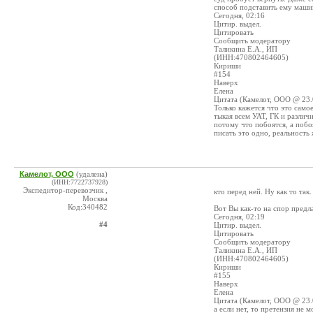
способ подставить ему машин
Сегодня, 02:16
Цитир. выдел.
Цитировать
Сообщить модератору
Таликина Е.А., ИП
(ИНН:470802464605)
Кириши
#154
Наверх
Елена
Цитата (Камелот, ООО @ 23.
Только кажется что это само
тыкая всем УАТ, ГК и различн
потому что побоятся, а побо
писать это одно, реальность 
Камелот, ООО
(удалена)
(ИНН:7722737928)
Экспедитор-перевозчик ,
кто перед ней. Ну как то так.
Москва
Код:340482
Вот Вы как-то на спор предла
Сегодня, 02:19
#4
Цитир. выдел.
Цитировать
Сообщить модератору
Таликина Е.А., ИП
(ИНН:470802464605)
Кириши
#155
Наверх
Елена
Цитата (Камелот, ООО @ 23.
а если нет, то претензия не 