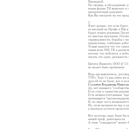
Накладной.
По скольку, в обсуждениях у
новая форма ТН включает в с
приоритетный документ.
Как Вы смотрите на это пре
2.
Я вот думаю, что если будет
из писаний на Профе и Юр.в.
будут искать реальных Грузо
по многим причинам. Готово 
справедливости, борьбы с м
перевозчику, стабильно рабо
Только кажется что это само
тыкая всем УАТ, ГК и различн
потому что побоятся, а побо
писать это одно, реальность 
Цитата (Камелот, ООО @ 23.
не может быть применена
Ведь как выяснилось, договор
ТТН ( Торг-1) как опять же в
другой то не было, вот и по
Суханов Владимир Никола
Да, нет никакого "сообщества
Есть стаи и одиночки рыскаю
Есть немногочичленные "идеа
питающиеся "пропагандирова
И, по мере сил и возможносте
Но, поля засеваем не мы, и у
а питаться хочется экологич
Вот поэтому, надо было бы п
нашей проф. деятельности.
А этим "стандартом" может 