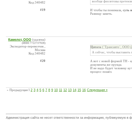
вообще фиолетовы претенз
Код:340482
#19
И чтобы ты понимала,
суть 
Разницу заметь.
Камелот, ООО
(удалена)
(ИНН:7722737928)
Экспедитор-перевозчик ,
Цитата
(`Трансавто`, ООО @
Москва
А сейчас, чтобы выставить
Код:340482
#20
А вот с новой формой ТН - к
документы же ерунда.
И не надо будет человеку ку
процесс пошёл.
« Предыдущая
1
2
3
4
5
6
7
8
9
10
11
12
13
14
15
16
Следующая »
Администрация сайта не несет ответственности за информацию, публикуемую в ф