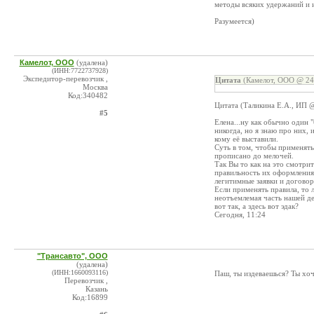
методы всяких удержаний и 
Разумеется)
Камелот, ООО
(удалена)
(ИНН:7722737928)
Экспедитор-перевозчик ,
Цитата
(Камелот, ООО @ 24.
Москва
Код:340482
Цитата (Таликина Е.А., ИП @
#5
Елена...ну как обычно один "
никогда, но я знаю про них, 
кому её выставили.
Суть в том, чтобы применять
прописано до мелочей.
Так Вы то как на это смотрит
правильность их оформления,
легитимные заявки и договор
Если применять правила, то л
неотъемлемая часть нашей де
вот так, а здесь вот эдак?
Сегодня, 11:24
"Трансавто", ООО
(удалена)
(ИНН:1660093116)
Паш, ты издеваешься? Ты хоч
Перевозчик ,
Казань
Код:16899