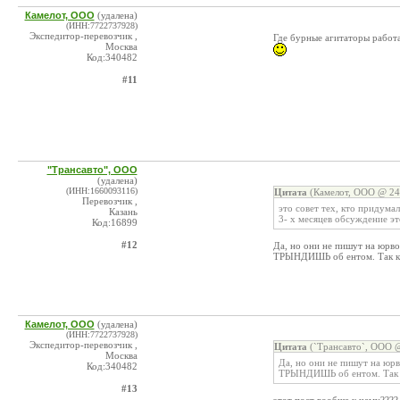
Камелот, ООО
(удалена)
(ИНН:7722737928)
Экспедитор-перевозчик ,
Где бурные агитаторы работат
Москва
Код:340482
#11
"Трансавто", ООО
(удалена)
(ИНН:1660093116)
Цитата
(Камелот, ООО @ 24.
Перевозчик ,
это совет тех, кто придум
Казань
3- х месяцев обсуждение э
Код:16899
#12
Да, но они не пишут на юрв
ТРЫНДИШЬ об ентом. Так к
Камелот, ООО
(удалена)
(ИНН:7722737928)
Экспедитор-перевозчик ,
Цитата
(`Трансавто`, ООО @
Москва
Да, но они не пишут на юр
Код:340482
ТРЫНДИШЬ об ентом. Так к
#13