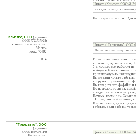
этот пост вообще к чему????
Цитата
(Камелот, ООО @ 24.
не надо разводить полемику
Не интересна тема, пройди 
Камелот, ООО
(удалена)
(ИНН:7722737928)
Экспедитор-перевозчик ,
Цитата
(`Трансавто`, ООО @
Москва
Да, но они не пишут на юр
Код:340482
#14
Конечно не пишут, они 3 мес
не законно, ну так в чём пр
3-х месяцев сам работает по
вобщем всё как и раньше, то
привык получать наличку,или
Вы же сами хотите работать 
погрузках, правильности офо
Вы говорите что фуфайки и т
Но позвольте господа, давай
стандартов, уча и советуя од
Почему, кроме г-на Суханов
ТН
- ведь она всё заменяет,
Или вы хотите, делая профе
работать ради работы, тольк
"Трансавто", ООО
(удалена)
(ИНН:1660093116)
Цитата
(Камелот, ООО @ 24.
Перевозчик ,