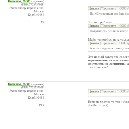
Камелот, ООО
(удалена)
(ИНН:7722737928)
Экспедитор-перевозчик ,
Цитата
(`Трансавто`, ООО @
Москва
На КС товарищи вообще без 
Код:340482
#9
Это их проблемы.
Цитата
(`Трансавто`, ООО @
Потрындеть решил в эфире
Майя, успокойся, пока трын
Цитата
(`Трансавто`, ООО @
А если следовать твоему со
Это не мой совет, это сове
перевозчиков на протяжении
документы не легитимны, а 
Так понятнее?
Камелот, ООО
(удалена)
(ИНН:7722737928)
Экспедитор-перевозчик ,
Цитата
(`Трансавто`, ООО @
Москва
Код:340482
Если ты против, то так и ска
#10
Да\Нет. И усё)