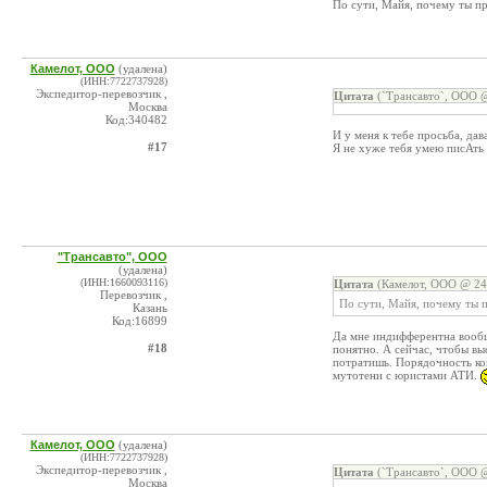
По сути, Майя, почему ты п
Камелот, ООО
(удалена)
(ИНН:7722737928)
Экспедитор-перевозчик ,
Цитата
(`Трансавто`, ООО @
Москва
Код:340482
И у меня к тебе просьба, дав
#17
Я не хуже тебя умею писАть 
"Трансавто", ООО
(удалена)
(ИНН:1660093116)
Цитата
(Камелот, ООО @ 24.
Перевозчик ,
По сути, Майя, почему ты 
Казань
Код:16899
Да мне индифферентна вообще
#18
понятно. А сейчас, чтобы вы
потратишь. Порядочность ко
мутотени с юристами АТИ.
Камелот, ООО
(удалена)
(ИНН:7722737928)
Экспедитор-перевозчик ,
Цитата
(`Трансавто`, ООО @
Москва