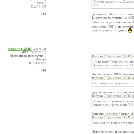
Почему, кроме г-на Сухано
Казань
ТН
Код:16899
#15
Да потому, Паш, что им, пи
фиолетовы претензии на АТ
и без посредников-юристов
про новые ППГ, и не отстаи
малину решил обгадить.
Камелот, ООО
(удалена)
(ИНН:7722737928)
Экспедитор-перевозчик ,
Цитата
(`Трансавто`, ООО @
Москва
Да потому, Паш, что им, п
Код:340482
фиолетовы претензии на АТ
#16
Им фиолетовы, 80% пользова
Цитата
(`Трансавто`, ООО @
Они ими не пользуются, т.
Другие пользуются, и их не 
Цитата
(`Трансавто`, ООО @
А вот ты остальным участн
законность оформления ТН
Конечно не писал, я читал.
А
Цитата
(`Трансавто`, ООО @
всю малину решил обгадить
Интересно чем, и как понима