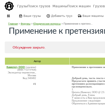
Грузы
Поиск грузов
Машины
Поиск машин
Грузо
Ваши грузы
Добавить груз
Ваши машины
Главная
>
Форумы
>
Юридические вопросы
>
Применение к претенз...
Применение к претензия
Обсуждение закрыто.
Автор
Камелот, ООО
(удалена)
Применение к претензиям 
(ИНН:7722737928)
Экспедитор-перевозчик ,
Москва
Код:340482
Добрый день, часть текста 
Предлагаем принять участи
претензиям размещающимся 
#1
грузоперевозкам.
1.
Цитата (Камелот, ООО @ 23.
Добрый день, Елена.
У меня есть к Вам предложен
Предложение следующие:
Обратиться к Администрации