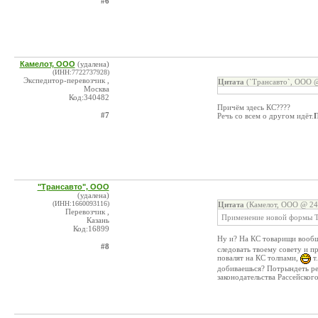
#6
Камелот, ООО
(удалена)
(ИНН:7722737928)
Экспедитор-перевозчик ,
Цитата
(`Трансавто`, ООО @
Москва
Код:340482
Причём здесь КС????
#7
Речь со всем о другом идёт.
П
"Трансавто", ООО
(удалена)
(ИНН:1660093116)
Цитата
(Камелот, ООО @ 24.
Перевозчик ,
Применение новой формы Т
Казань
Код:16899
Ну и? На КС товарищи вообще
#8
следовать твоему совету и п
повалят на КС толпами,
т
добиваешься? Потрындеть ре
законодательства Рассейско