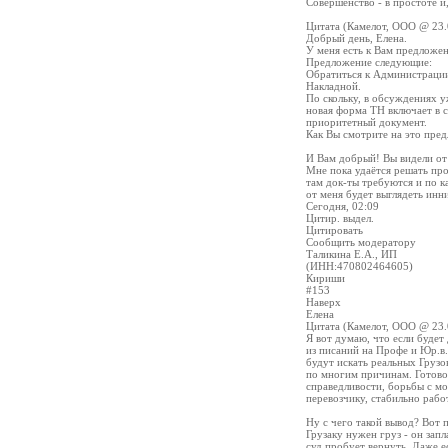
Совершенство - в простоте и,
Цитата (Камелот, ООО @ 23.
Добрый день, Елена.
У меня есть к Вам предложен
Предложение следующие:
Обратиться к Администрации
Накладной.
По скольку, в обсуждениях у
новая форма ТН включает в с
приоритетный документ.
Как Вы смотрите на это пре
И Вам добрый! Вы видели от
Мне пока удаётся решать про
там док-ты требуются и по к
от меня будет выглядеть инни
Сегодня, 02:09
Цитир. выдел.
Цитировать
Сообщить модератору
Таликина Е.А., ИП
(ИНН:470802464605)
Кириши
#153
Наверх
Елена
Цитата (Камелот, ООО @ 23.
Я вот думаю, что если будет
из писаний на Профе и Юр.в.
будут искать реальных Грузо
по многим причинам. Готово 
справедливости, борьбы с м
перевозчику, стабильно рабо
Ну с чего такой вывод? Вот п
Грузаку нужен груз - он запл
суд пробует вернуть. Даже ес