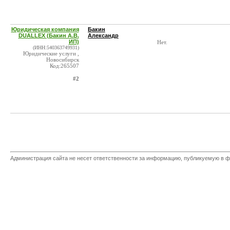
Юридическая компания
Бакин
DUALLEX (Бакин А.В.
Александр
ИП)
Нет.
(ИНН:540363749931)
Юридические услуги ,
Новосибирск
Код:265507
#2
Администрация сайта не несет ответственности за информацию, публикуемую в ф