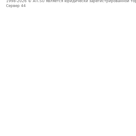
1998-2026
© ATI.SU является юридически зарегистрированной то
Сервер
44