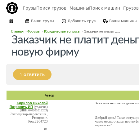
Грузы
Поиск грузов
Машины
Поиск машин
Грузо
Ваши грузы
Добавить груз
Ваши машины
Главная
>
Форумы
>
Юридические вопросы
>
Заказчик не платит д...
Заказчик не платит деньг
новую фирму
ОТВЕТИТЬ
Автор
Кирилов Николай
Заказчик не платит деньги 
Петрович, ИП
(удалена)
(ИНН:640201016203)
Экспедитор-перевозчик ,
Ртищево г.
Добрый день! Такая ситуация
Код:2264723
через месяц открыл новую фи
перенести?
#1