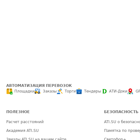
АВТОМАТИЗАЦИЯ ПЕРЕВОЗОК
Площадки
Заказы
Торги
Тендеры
АТИ-Доки
G
ПОЛЕЗНОЕ
БЕЗОПАСНОСТЬ
Расчет расстояний
ATI.SU о безопасн
Академия ATI.SU
Памятка по прове
Звезды ATI.SU на вашем сайте
Светофор+